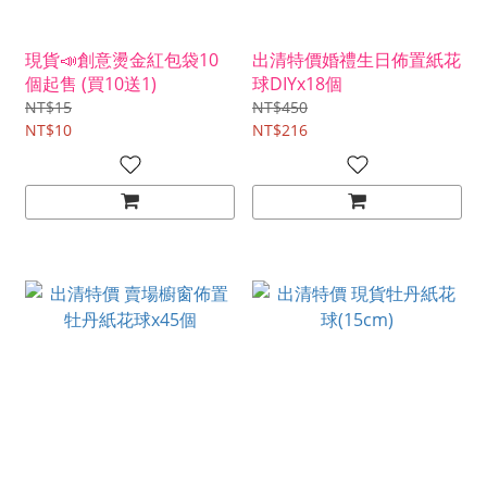
現貨📣創意燙金紅包袋10
出清特價婚禮生日佈置紙花
個起售 (買10送1)
球DIYx18個
NT$15
NT$450
NT$10
NT$216