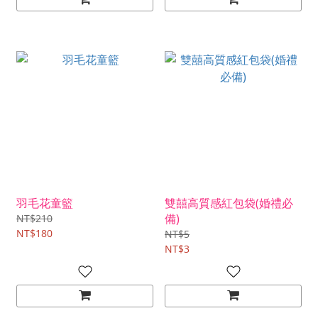
羽毛花童籃
雙囍高質感紅包袋(婚禮必
備)
NT$210
NT$180
NT$5
NT$3