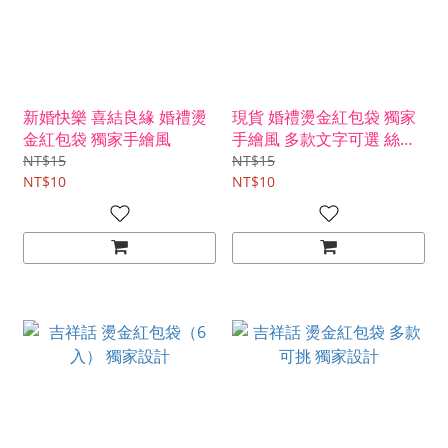
新婚快樂 喜結良緣 婚禮燙
現貨 婚禮燙金紅包袋 獨家
金紅包袋 獨家手繪風
手繪風 多款文字可選 絲絨
紋
NT$15
NT$15
NT$10
NT$10