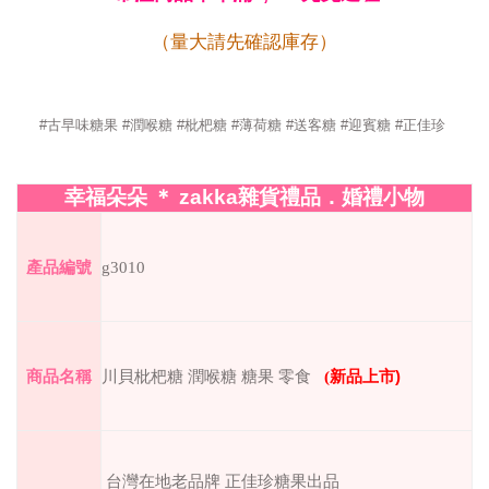
（量大請先確認庫存）
#
古早味糖果
#潤喉糖
#枇杷糖
#薄荷糖 #送客糖 #迎賓糖 #正佳珍
幸福朵朵
＊
zakka
雜貨禮品．婚禮小物
產品編號
g3010
商品名稱
川貝枇杷糖 潤喉糖 糖果 零食
(
新品上市
)
台灣在地老品牌 正佳珍糖果出品