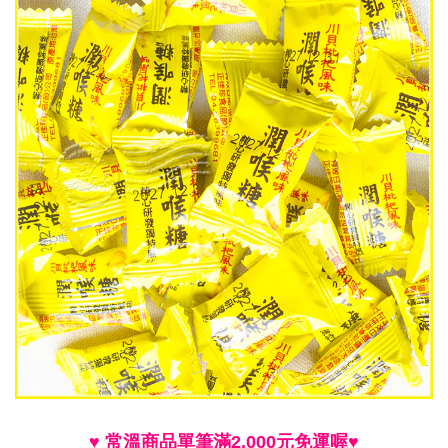
♥
常溫商品單筆滿
2,000
元免運喔
♥