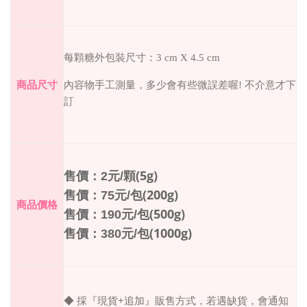
每顆糖外包裝尺寸：3 cm X 4.5 cm
商品尺寸
內容物手工測量，多少會有些微誤差喔
!
不介意才下
訂
(5g)
2
/
售價：
元
顆
(200g)
75
/
售價：
元
包
商品價格
(500g)
190
/
售價：
元
包
(1000g)
380
/
售價：
元
包
+
◆ 採『現貨
追加』販售方式，若遇缺貨，會通知