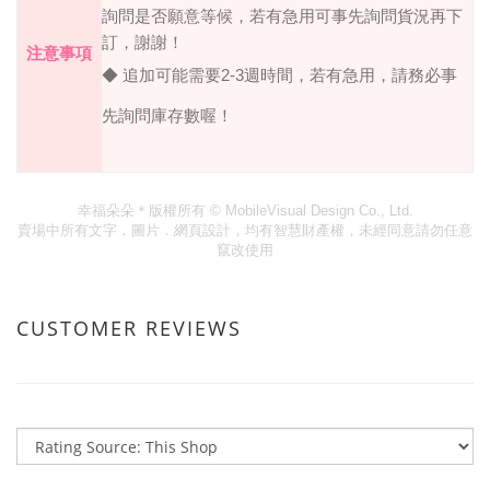
詢問是否願意等候，若有急用可事先詢問貨況再下
訂，謝謝！
注意事項
◆ 追加可能需要
2-3
週時間，若有急用，請務必事
先詢問庫存數喔！
幸福朵朵＊版權所有
© MobileVisual Design Co., Ltd.
賣場中所有文字．圖片．網頁設計，均有智慧財產權，未經同意請勿任意
竄改使用
CUSTOMER REVIEWS