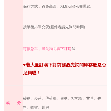
保存方式：避免高溫、潮濕及陽光曝曬處。
接單後排單交貨
(
趕件者請先詢問時間
)
可接急單，可先詢問再下訂唷
😊
♥
若大量訂購下訂前務必先詢問庫存數是否
足夠喔！
砂糖、麥芽、薄荷腦、焦糖、枇杷葉、甘草、香
成 分
料、蜂蜜、川貝