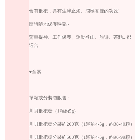
含有枇杷，具有生津止渴、潤喉養聲的功效!
隨時隨地保養喉嚨~
駕車提神、工作保養、運動登山、旅遊、茶點...都
適合
♥全素
單顆或分裝包販售：
川貝枇杷糖（1顆約5g)
川貝枇杷糖分裝約200克（1顆約4-5g，約38-40顆）
川貝枇杷糖分裝約500克（1顆約4-5g，約96-99顆）