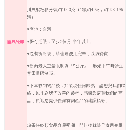
川貝枇杷糖分裝約1000克（1顆約4-5g，約193-195
顆）
♥產地：台灣
♥保存期限：至少3個月-半年以上。
商品說明
♥包裝拆封後，請儘速使用完畢，以防變質
♥超商最大重量限制為『5公斤』，麻煩下單時請注
意重量限制哦。
♥下單收到物品後，如發現任何缺點，請您與我們聯
絡，以作為我們改善的參考，感謝您購買我們的商
品，歡迎您提供任何有關產品的建議指教。
糖果餅乾類食品容易受潮，開封後就儘早食用完畢