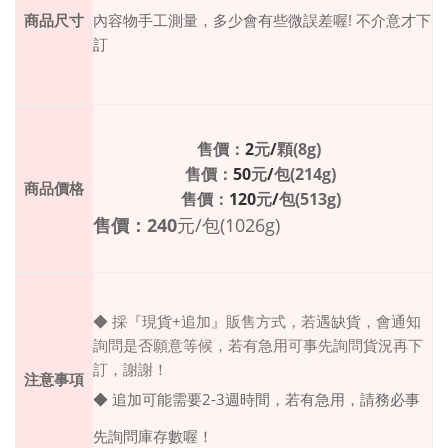
商品尺寸
內容物手工測量，多少會有些微誤差喔
!
不介意才下
訂
2
/
(8g)
售價：
元
顆
50
/
(214g)
售價：
元
包
商品價格
120
/
(513g)
售價：
元
包
240
/
(1026g)
售價：
元
包
+
◆ 採『現貨
追加』販售方式，若遇缺貨，會通知
詢問是否願意等候，若有急用可事先詢問貨況再下
訂，謝謝！
注意事項
◆ 追加可能需要
2-3
週時間，若有急用，請務必事
先詢問庫存數喔！