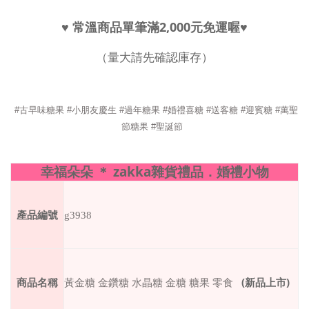
♥
常溫商品單筆滿
2,000
元免運喔
♥
（量大請先確認庫存）
#
古早味糖果
#
小朋友慶生
#
過年糖果
#婚禮喜糖 #送客糖 #迎賓糖 #萬聖
節糖果 #聖誕節
幸福朵朵
＊
zakka
雜貨禮品．婚禮小物
產品編號
g3938
商品名稱
(
新品上市
)
黃金糖 金鑽糖 水晶糖 金糖 糖果 零食