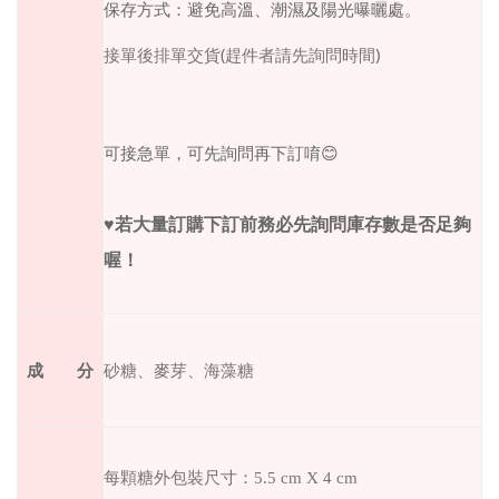
保存方式：避免高溫、潮濕及陽光曝曬處。
(
)
接單後排單交貨
趕件者請先詢問時間
可接急單，可先詢問再下訂唷
😊
♥
若大量訂購下訂前務必先詢問庫存數是否足夠
喔！
成 分
砂糖、麥芽
、海藻糖
每顆糖外包裝尺寸：5.5 cm X 4 cm