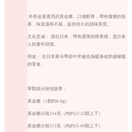
外形金黃透亮的黃金糖，口感醇厚，帶有微微的焦
香，味道溫和不膩，提供持久的甜味享受。
文化意涵： 源自日本，帶有濃厚的懷舊感，是許多
人的童年回憶。
用途： 在日本寒冷季節中常被視為暖身或舒緩喉嚨
的零食。
單顆或分裝包販售：
黃金糖（1顆約8-9g)
黃金糖分裝214克（內約22-25顆上下）
黃金糖分裝513克（內約55-60顆上下）