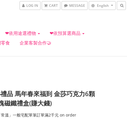
LOG IN
CART
MESSAGE
English
❤依用途選禮物
❤依預算選商品
閒零食
企業客製合作🤝
禮品 馬年春來福到 金莎巧克力6顆
塊磁鐵禮盒(賺大錢)
常溫」一般宅配單筆訂單滿2千元 on order