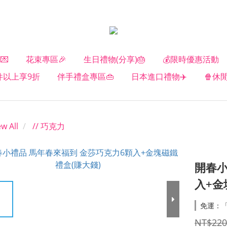
💌
花束專區🎉
生日禮物(分享)🎂
💰限時優惠活動
2件以上享9折
伴手禮盒專區👜
日本進口禮物✈️
🍿休
ew All
// 巧克力
開春小
入+金
免運：「
NT$220