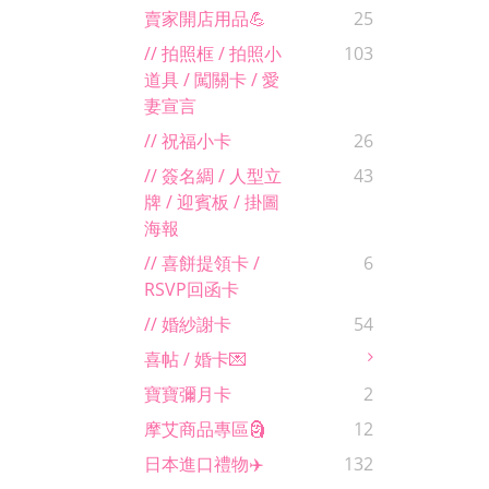
賣家開店用品💪
25
// 拍照框 / 拍照小
103
道具 / 闖關卡 / 愛
妻宣言
// 祝福小卡
26
// 簽名綢 / 人型立
43
牌 / 迎賓板 / 掛圖
海報
// 喜餅提領卡 /
6
RSVP回函卡
// 婚紗謝卡
54
喜帖 / 婚卡💌
寶寶彌月卡
2
摩艾商品專區🗿
12
日本進口禮物✈️
132