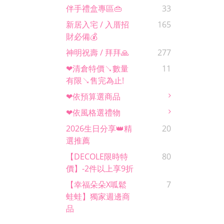
伴手禮盒專區👜
33
新居入宅 / 入厝招
165
財必備💰
神明祝壽 / 拜拜🙏
277
❤清倉特價↘數量
11
有限↘售完為止!
❤依預算選商品
❤依風格選禮物
2026生日分享👑精
20
選推薦
【DECOLE限時特
80
價】-2件以上享9折
【幸福朵朵x呱鬆
7
蛙蛙】獨家週邊商
品