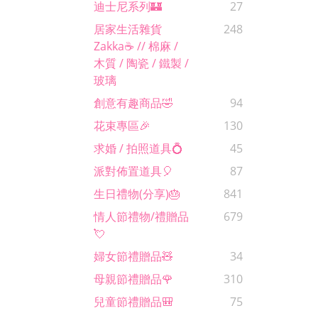
迪士尼系列🏰
27
居家生活雜貨
248
Zakka☕️ // 棉麻 /
木質 / 陶瓷 / 鐵製 /
玻璃
創意有趣商品🤣
94
花束專區🎉
130
求婚 / 拍照道具💍
45
派對佈置道具🎈
87
生日禮物(分享)🎂
841
情人節禮物/禮贈品
679
💘
婦女節禮贈品🧸
34
母親節禮贈品🌹
310
兒童節禮贈品🎒
75