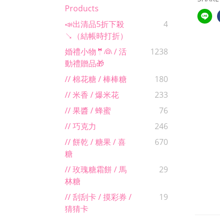
Products
📣出清品5折下殺
4
↘（結帳時打折）
婚禮小物🤵👰 / 活
1238
動禮贈品🎁
// 棉花糖 / 棒棒糖
180
// 米香 / 爆米花
233
// 果醬 / 蜂蜜
76
// 巧克力
246
// 餅乾 / 糖果 / 喜
670
糖
// 玫瑰糖霜餅 / 馬
29
林糖
// 刮刮卡 / 摸彩券 /
19
猜猜卡