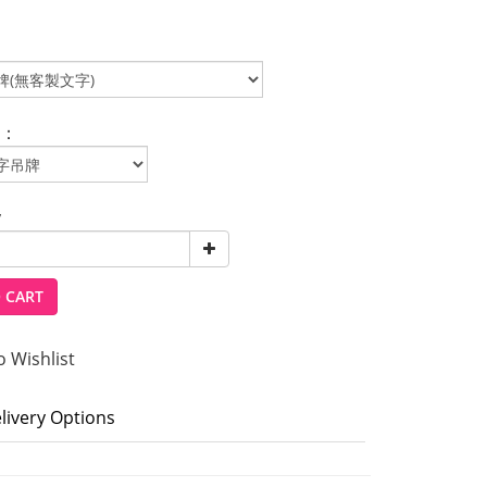
：
y
 CART
o Wishlist
livery Options