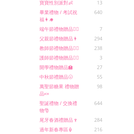
寶寶性別派對👶
13
畢業禮物 / 考試祝
640
福👩‍🎓
端午節禮物贈品🚣‍♂️
7
父親節禮物贈品👨
294
教師節禮物贈品🙋‍♀️
238
護師節禮物贈品🧑‍⚕️
3
開學禮物贈品🏫
27
中秋節禮贈品🌝
55
萬聖節糖果 禮物贈
98
品🍬
聖誕禮物 / 交換禮
644
物🎅
尾牙春酒禮贈品🍷
284
過年新春專區🏮
216