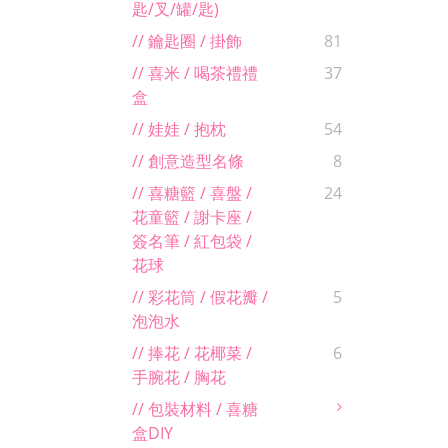
匙/叉/罐/匙)
// 鑰匙圈 / 掛飾
81
// 喜米 / 喝茶禮禮
37
盒
// 娃娃 / 抱枕
54
// 創意造型名條
8
// 喜糖籃 / 喜盤 /
24
花童籃 / 謝卡座 /
簽名筆 / 紅包袋 /
花球
// 彩花筒 / 假花瓣 /
5
泡泡水
// 捧花 / 花椰菜 /
6
手腕花 / 胸花
// 包裝材料 / 喜糖
盒DIY