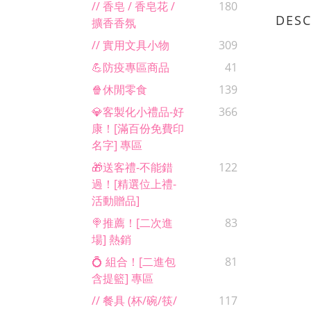
// 香皂 / 香皂花 /
180
DESC
擴香香氛
// 實用文具小物
309
💪防疫專區商品
41
🍿休閒零食
139
💎客製化小禮品-好
366
康！[滿百份免費印
名字] 專區
🎁送客禮-不能錯
122
過！[精選位上禮-
活動贈品]
🍭推薦！[二次進
83
場] 熱銷
💍 組合！[二進包
81
含提籃] 專區
// 餐具 (杯/碗/筷/
117