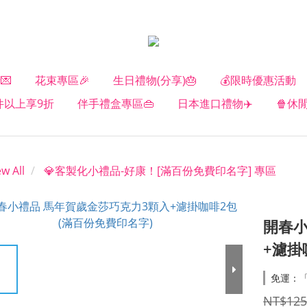
💌
花束專區🎉
生日禮物(分享)🎂
💰限時優惠活動
2件以上享9折
伴手禮盒專區👜
日本進口禮物✈️
🍿休
ew All
💎客製化小禮品-好康！[滿百份免費印名字] 專區
開春小
+濾掛
免運：「
NT$125