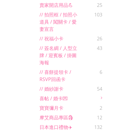
賣家開店用品💪
25
// 拍照框 / 拍照小
103
道具 / 闖關卡 / 愛
妻宣言
// 祝福小卡
26
// 簽名綢 / 人型立
43
牌 / 迎賓板 / 掛圖
海報
// 喜餅提領卡 /
6
RSVP回函卡
// 婚紗謝卡
54
喜帖 / 婚卡💌
寶寶彌月卡
2
摩艾商品專區🗿
12
日本進口禮物✈️
132