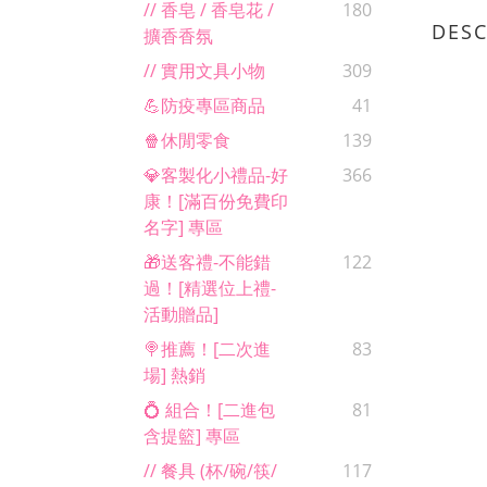
// 香皂 / 香皂花 /
180
DESC
擴香香氛
// 實用文具小物
309
💪防疫專區商品
41
🍿休閒零食
139
💎客製化小禮品-好
366
康！[滿百份免費印
名字] 專區
🎁送客禮-不能錯
122
過！[精選位上禮-
活動贈品]
🍭推薦！[二次進
83
場] 熱銷
💍 組合！[二進包
81
含提籃] 專區
// 餐具 (杯/碗/筷/
117