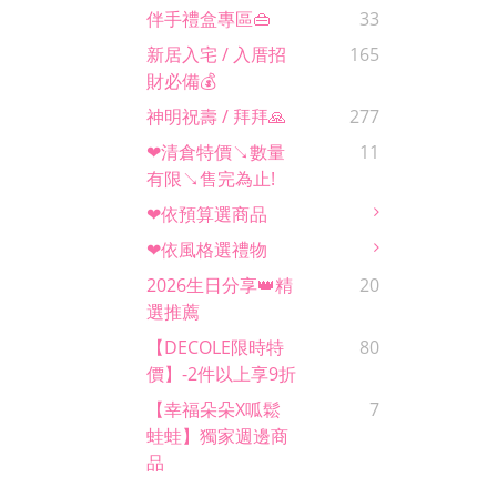
伴手禮盒專區👜
33
新居入宅 / 入厝招
165
財必備💰
神明祝壽 / 拜拜🙏
277
❤清倉特價↘數量
11
有限↘售完為止!
❤依預算選商品
❤依風格選禮物
2026生日分享👑精
20
選推薦
【DECOLE限時特
80
價】-2件以上享9折
【幸福朵朵x呱鬆
7
蛙蛙】獨家週邊商
品