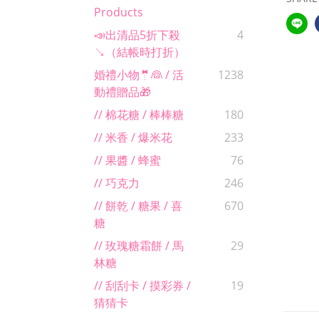
Products
📣出清品5折下殺
4
↘（結帳時打折）
婚禮小物🤵👰 / 活
1238
動禮贈品🎁
// 棉花糖 / 棒棒糖
180
// 米香 / 爆米花
233
// 果醬 / 蜂蜜
76
// 巧克力
246
// 餅乾 / 糖果 / 喜
670
糖
// 玫瑰糖霜餅 / 馬
29
林糖
// 刮刮卡 / 摸彩券 /
19
猜猜卡