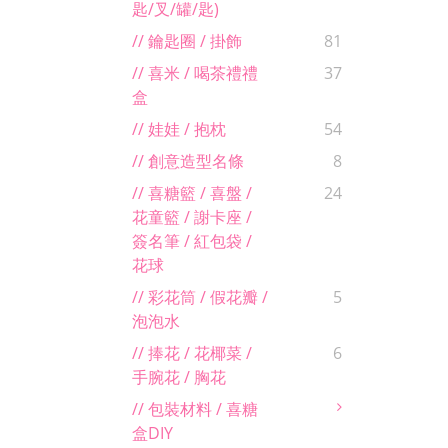
匙/叉/罐/匙)
// 鑰匙圈 / 掛飾
81
// 喜米 / 喝茶禮禮
37
盒
// 娃娃 / 抱枕
54
// 創意造型名條
8
// 喜糖籃 / 喜盤 /
24
花童籃 / 謝卡座 /
簽名筆 / 紅包袋 /
花球
// 彩花筒 / 假花瓣 /
5
泡泡水
// 捧花 / 花椰菜 /
6
手腕花 / 胸花
// 包裝材料 / 喜糖
盒DIY