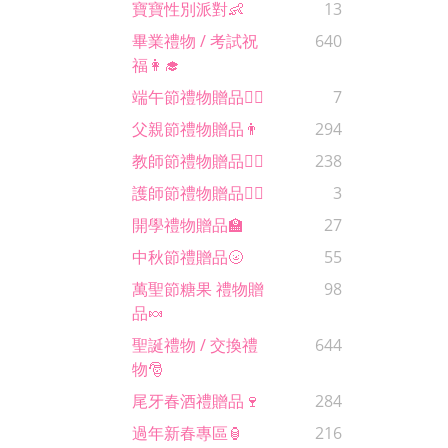
寶寶性別派對👶
13
畢業禮物 / 考試祝
640
福👩‍🎓
端午節禮物贈品🚣‍♂️
7
父親節禮物贈品👨
294
教師節禮物贈品🙋‍♀️
238
護師節禮物贈品🧑‍⚕️
3
開學禮物贈品🏫
27
中秋節禮贈品🌝
55
萬聖節糖果 禮物贈
98
品🍬
聖誕禮物 / 交換禮
644
物🎅
尾牙春酒禮贈品🍷
284
過年新春專區🏮
216