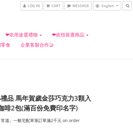
LOG IN
CART
MESSAGE
English
❤依用途選禮物
❤依預算選商品
閒零食
企業客製合作🤝
禮品 馬年賀歲金莎巧克力3顆入
咖啡2包(滿百份免費印名字)
常溫」一般宅配單筆訂單滿2千元 on order