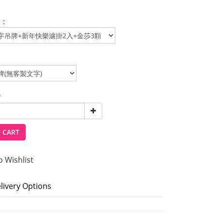
：
y
 CART
o Wishlist
livery Options