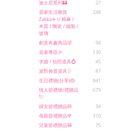
迪士尼系列🏰
27
居家生活雜貨
248
Zakka☕️ // 棉麻 /
木質 / 陶瓷 / 鐵製 /
玻璃
創意有趣商品🤣
94
花束專區🎉
130
求婚 / 拍照道具💍
45
派對佈置道具🎈
87
生日禮物(分享)🎂
841
情人節禮物/禮贈品
679
💘
婦女節禮贈品🧸
34
母親節禮贈品🌹
310
兒童節禮贈品🎒
75