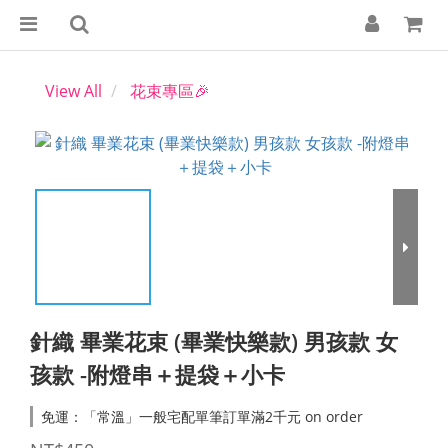
View All
花束專區🎉
針織 畢業花束 (畢業快樂款) 男孩款 女
孩款 -附燈串＋提袋＋小卡
免運：「常溫」一般宅配單筆訂單滿2千元 on order