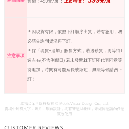
399
商品價格
450
/
/
售價：
元
束
;
上市特價：
元
束
＊因現貨有限，依照下訂順序出貨，若有急用，務
必請先詢問貨況再下訂。
＊採『現貨+追加』販售方式，若遇缺貨，將等待1
注意事項
週左右(不含例假日) 若未發問就下訂即代表同意等
待追加，時間有可能延長或縮短，無法等候請勿下
訂！
幸福朵朵＊版權所有
© MobileVisual Design Co., Ltd.
賣場中所有文字．圖片．網頁設計，均有智慧財產權，未經同意請勿任意
竄改使用
CUSTOMER REVIEWS