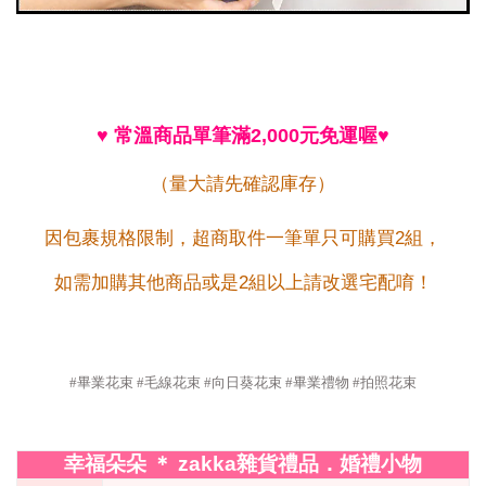
♥
常溫商品單筆滿
2,000
元免運喔
♥
（量大請先確認庫存）
因包裹規格限制，超商取件一筆單只可購買2組，
如需加購其他商品或是2組以上請改選宅配唷！
#畢業花束 #毛線花束 #向日葵花束 #畢業禮物 #拍照花束
幸福朵朵
＊
zakka
雜貨禮品．婚禮小物