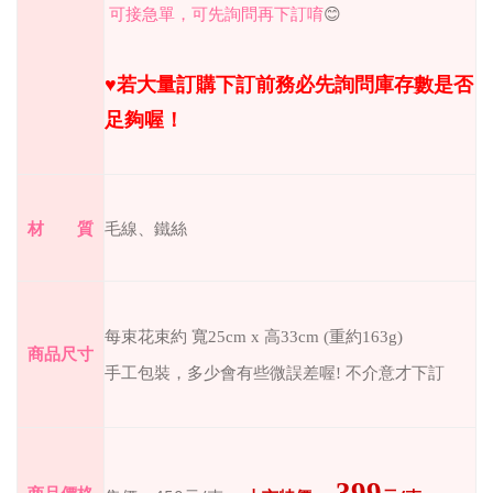
可接急單，可先詢問再下訂唷
😊
♥︎若大量訂購下訂前務必先詢問庫存數是否
足夠喔！
材 質
毛線、鐵絲
每束花束約 寬25cm x 高33cm (重約163g)
商品尺寸
手工包裝，多少會有些微誤差喔! 不介意才下訂