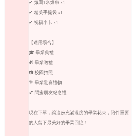
✔ 氛圍1米燈串 x1
✔ 精美手提袋 x1
✔ 祝福小卡 x1
【適用場合】
🎓 畢業典禮
🎁 畢業送禮
📷 校園拍照
💐 畢業驚喜禮物
💕 閨蜜朋友紀念禮
現在下單，讓這份充滿溫度的畢業花束，陪伴重要
的人留下最美好的畢業回憶！