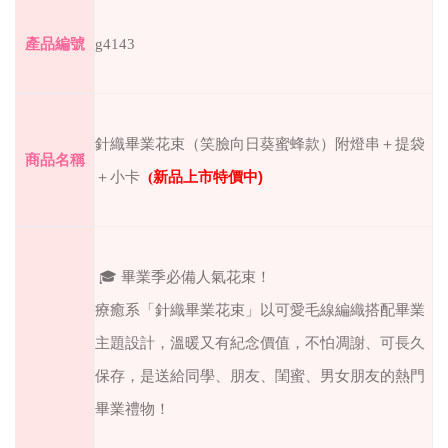
產品編號
g4143
針織畢業花束（笑臉向日葵蜜蜂款）附燈串＋提袋
商品名稱
＋小卡
(
新品上市特價中
)
🎓 畢業季必備人氣花束！
療癒系「針織畢業花束」以可愛毛線編織搭配畢業
主題設計，溫暖又有紀念價值，不怕凋謝、可長久
保存，是送給同學、朋友、閨蜜、男女朋友的熱門
畢業禮物！