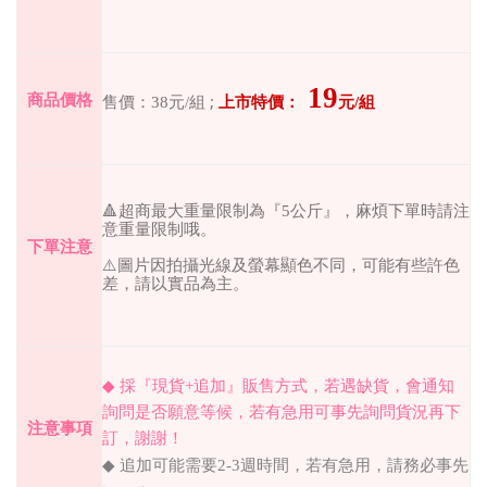
19
;
商品價格
售價：
38
元
/
組
上市特價：
元
/
組
🔺超商最大重量限制為『5公斤』，麻煩下單時請注
意重量限制哦。
下單注意
⚠️圖片因拍攝光線及螢幕顯色不同，可能有些許色
差，請以實品為主。
◆
採『現貨
+
追加』販售方式，若遇缺貨，會通知
詢問是否願意等候，若有急用可事先詢問貨況再下
注意事項
訂，謝謝！
◆
追加可能需要
2-3
週時間，若有急用，請務必事先