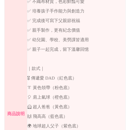
✅ 不織布材質，色彩鮮豔可愛
✅ 培養孩子手作能力與創造力
✅ 完成後可寫下父親節祝福
✅ 親手製作，更有紀念價值
✅ 幼兒園、學校、美勞課皆適用
✅ 親子一起完成，留下溫馨回憶
｜款式｜
🎖 傳遞愛 DAD（紅色底）
👔 黃色領帶（粉色底）
🎈 肩上氣球（橙色底）
🦸 超人爸爸（黃色底）
商品說明
🙌 飛高高（藍色底）
🌍 地球超人父子（紫色底）