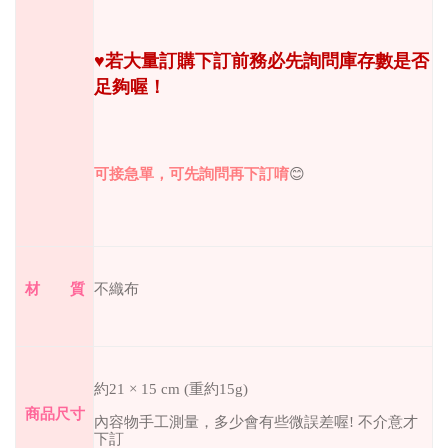
♥
若大量訂購下訂前務必先詢問庫存數是否
足夠喔！
可接急單，可先詢問再下訂唷
😊
材 質
不織布
約21 × 15 cm (重約15g)
商品尺寸
內容物手工測量，多少會有些微誤差喔
!
不介意才
下訂