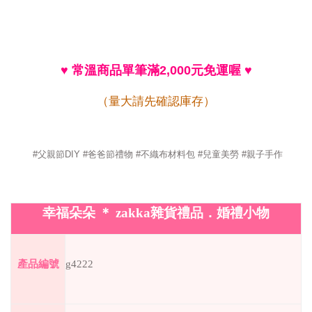
♥
常溫商品單筆滿
2,000
元免運喔
♥
（量大請先確認庫存）
#父親節DIY #爸爸節禮物 #不織布材料包 #兒童美勞 #親子手作
幸福朵朵
＊
zakka
雜貨禮品．婚禮小物
產品編號
g4222