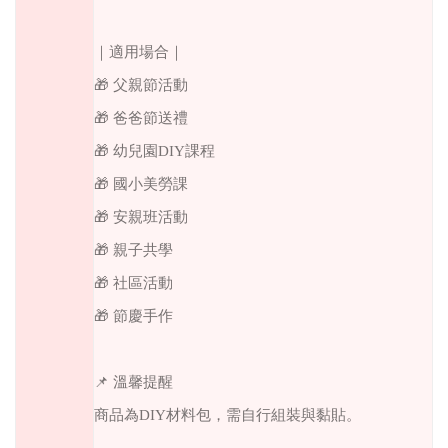
｜適用場合｜
🎁 父親節活動
🎁 爸爸節送禮
🎁 幼兒園DIY課程
🎁 國小美勞課
🎁 安親班活動
🎁 親子共學
🎁 社區活動
🎁 節慶手作
📌 溫馨提醒
商品為DIY材料包，需自行組裝與黏貼。