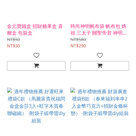
金元寶鐵盒 招財糖果盒 喜
時尚神明帆布袋 帆布包 媽
糖盒 包裝盒
祖 三太子 關聖帝君 神明環
保購物袋 台灣文創商品 客
NT$50
NT$580
NT$30
製可洽詢 [獨家設計]
NT$290