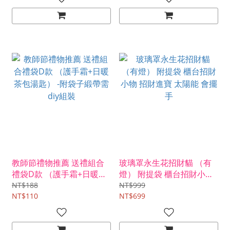
教師節禮物推薦 送禮組合
玻璃罩永生花招財貓 （有
禮袋D款 （護手霜+日暖茶
燈） 附提袋 櫃台招財小物
包湯匙） -附袋子緞帶需diy
招財進寶 太陽能 會擺手
NT$188
NT$999
組裝
NT$110
NT$699