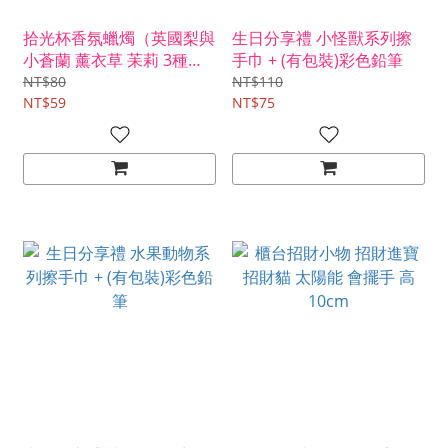
拾光杯香氛蠟燭（英國梨與
生日分享禮 小怪獸系列擦
小蒼蘭 薰衣草 苿莉 3種香
手巾 + (有包裝)彩色鉛筆
氣可挑）
NT$80
NT$110
NT$59
NT$75