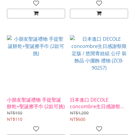
小朋友聖誕禮物 手提聖誕
日本進口 DECOLE
餅乾+聖誕擦手巾 (2款可挑)
concombre生日感謝祭限
定版 / 悠閒青娃組 公仔 裝
NT$150
NT$1,200
NT$110
飾品 小擺飾 禮物 (ZCB-
NT$600
90257)