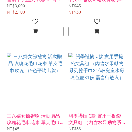
30cm
色可挑)
NT$3,000
NT$45
NT$2,100
NT$30
三八婦女節禮物 活動贈品
開學禮物 C款 實用手提袋
玫瑰花毛巾花束 單支毛巾
文具組 （內含水果動物系
玫瑰 （5色平均出貨）
列擦手巾X1個+兒童水彩填
NT$45
NT$88