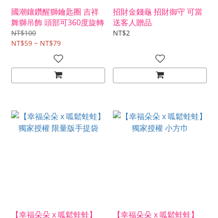
國潮鑲鑽醒獅鑰匙圈 吉祥
招財金錢龜 招財御守 可當
舞獅吊飾 頭部可360度旋轉
送客人贈品
NT$100
NT$2
NT$59 ~ NT$79
【幸福朵朵 x 呱鬆蛙蛙】
【幸福朵朵 x 呱鬆蛙蛙】