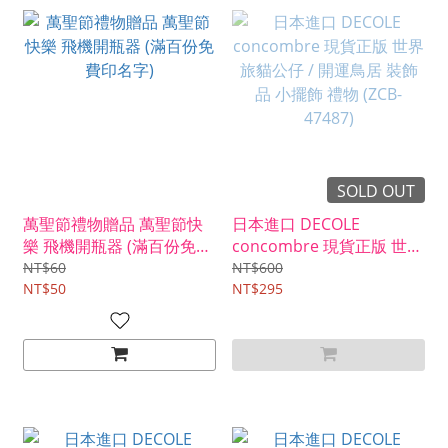
SOLD OUT
萬聖節禮物贈品 萬聖節快
日本進口 DECOLE
樂 飛機開瓶器 (滿百份免費
concombre 現貨正版 世界
印名字)
旅貓公仔 / 開運鳥居 裝飾
NT$60
NT$600
NT$50
品 小擺飾 禮物 (ZCB-
NT$295
47487)