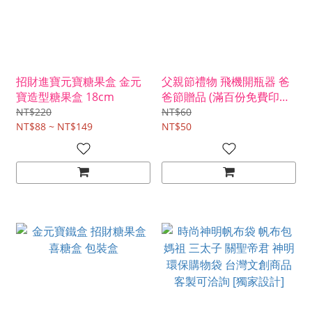
招財進寶元寶糖果盒 金元
父親節禮物 飛機開瓶器 爸
寶造型糖果盒 18cm
爸節贈品 (滿百份免費印名
字)
NT$220
NT$60
NT$88 ~ NT$149
NT$50