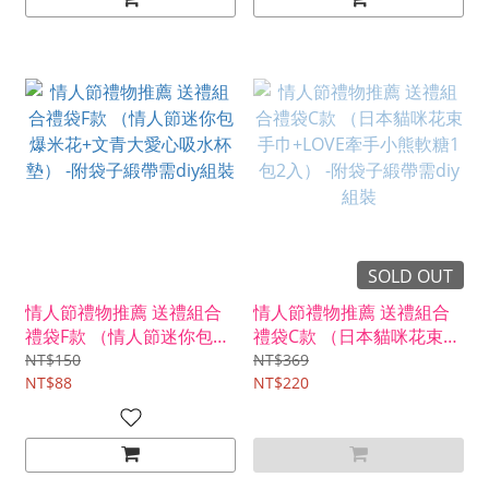
SOLD OUT
情人節禮物推薦 送禮組合
情人節禮物推薦 送禮組合
禮袋F款 （情人節迷你包爆
禮袋C款 （日本貓咪花束手
米花+文青大愛心吸水杯
巾+LOVE牽手小熊軟糖1包
NT$150
NT$369
墊） -附袋子緞帶需diy組裝
NT$88
2入） -附袋子緞帶需diy組
NT$220
裝