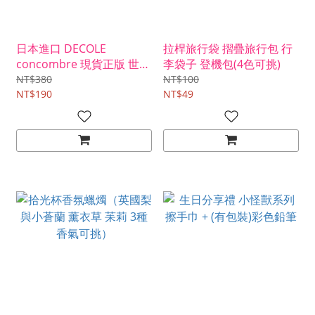
日本進口 DECOLE
拉桿旅行袋 摺疊旅行包 行
concombre 現貨正版 世界
李袋子 登機包(4色可挑)
旅貓公仔 / 喝啤酒的黑貓
NT$380
NT$100
貓咪 公仔 裝飾品 小擺飾 禮
NT$190
NT$49
物 (ZCB-87268)