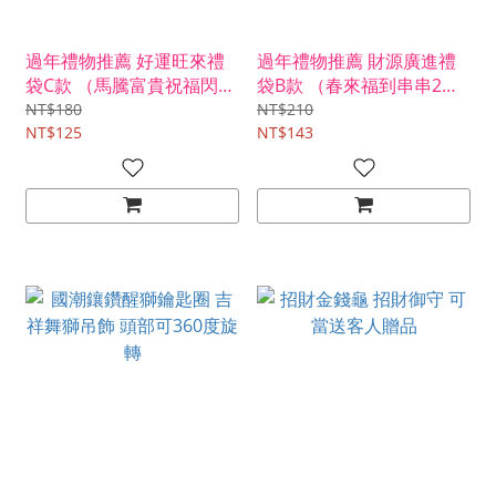
過年禮物推薦 好運旺來禮
過年禮物推薦 財源廣進禮
袋C款 （馬騰富貴祝福閃金
袋B款 （春來福到串串2入
盒金莎3入+旺字木質春聯
金幣巧克力+招財金條杯
NT$180
NT$210
磁鐵） -附袋子緞帶需diy組
NT$125
墊） -附袋子緞帶需diy組裝
NT$143
裝