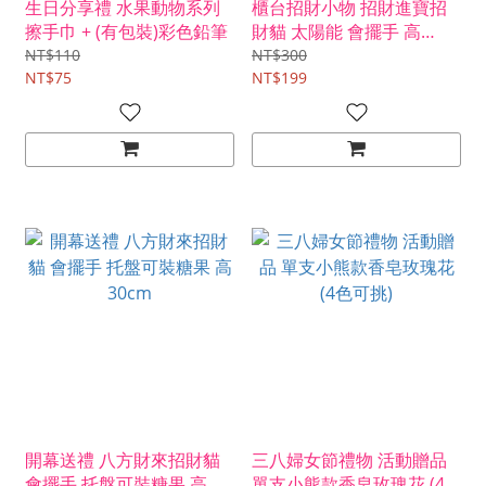
生日分享禮 水果動物系列
櫃台招財小物 招財進寶招
擦手巾 + (有包裝)彩色鉛筆
財貓 太陽能 會擺手 高
10cm
NT$110
NT$300
NT$75
NT$199
開幕送禮 八方財來招財貓
三八婦女節禮物 活動贈品
會擺手 托盤可裝糖果 高
單支小熊款香皂玫瑰花 (4