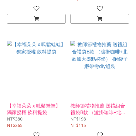
【幸福朵朵 x 呱鬆蛙蛙】
教師節禮物推薦 送禮組合
獨家授權 飲料提袋
禮袋B款 （瀘掛咖啡+北歐
風大墨點杯墊） -附袋子緞
NT$380
NT$198
NT$265
帶需diy組裝
NT$115