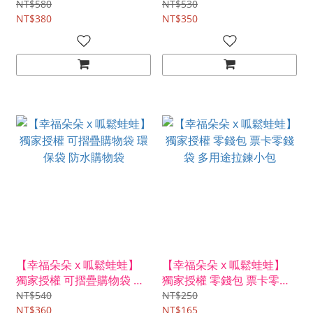
巾
桌墊
NT$580
NT$530
NT$380
NT$350
【幸福朵朵 x 呱鬆蛙蛙】
【幸福朵朵 x 呱鬆蛙蛙】
獨家授權 可摺疊購物袋 環
獨家授權 零錢包 票卡零錢
保袋 防水購物袋
袋 多用途拉鍊小包
NT$540
NT$250
NT$360
NT$165