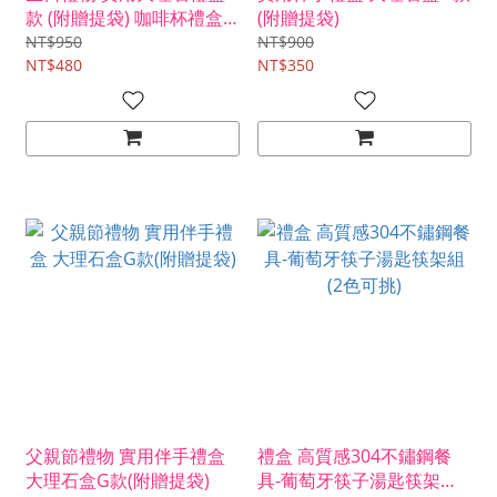
款 (附贈提袋) 咖啡杯禮盒
(附贈提袋)
伴郎禮 伴娘禮
NT$950
NT$900
NT$480
NT$350
父親節禮物 實用伴手禮盒
禮盒 高質感304不鏽鋼餐
大理石盒G款(附贈提袋)
具-葡萄牙筷子湯匙筷架組