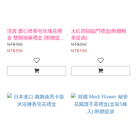
現貨 愛心燈香皂玫瑰花禮
大紅四囍臨門禮盒(附贈精
盒 雙開抽屜禮盒 (附贈提
美提袋)
袋)
NT$700
NT$250
NT$399
NT$199