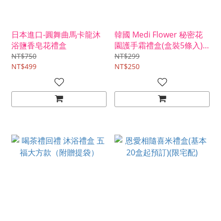
日本進口-圓舞曲馬卡龍沐
韓國 Medi Flower 秘密花
浴鹽香皂花禮盒
園護手霜禮盒(盒裝5條入)-
附贈提袋
NT$750
NT$299
NT$499
NT$250