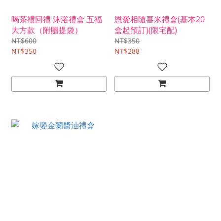
喝茶禮回禮 沐浴禮盒 五福
恩愛相隨喜米禮盒(基本20
大方款（附贈提袋）
盒起預訂)(限宅配)
NT$600
NT$350
NT$350
NT$288