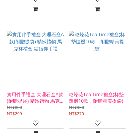
實用伴手禮盒 大理石盒A款
乾燥花Tea Time禮盒(杯墊
(附贈提袋) 精緻禮物 馬克
隨機10款，附贈精美提袋)
杯禮盒 結婚伴手禮
NT$800
NT$350
NT$299
NT$270