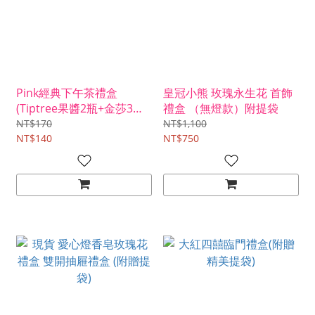
Pink經典下午茶禮盒
皇冠小熊 玫瑰永生花 首飾
(Tiptree果醬2瓶+金莎3顆
禮盒 （無燈款）附提袋
+棉花糖1串)附提袋
NT$170
NT$1,100
NT$140
NT$750