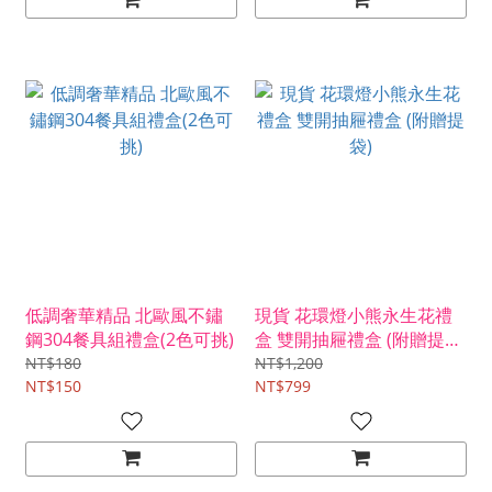
低調奢華精品 北歐風不鏽
現貨 花環燈小熊永生花禮
鋼304餐具組禮盒(2色可挑)
盒 雙開抽屜禮盒 (附贈提
袋)
NT$180
NT$1,200
NT$150
NT$799