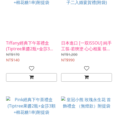
Tiffany經典下午茶禮盒
日本進口 [一双ISSOU] 純手
(Tiptree果醬2瓶+金莎3顆
工筷-若狹塗 心心相葉 筷子
+棉花糖1串)附提袋
二入婚宴賀禮(附袋)
NT$170
NT$1,200
NT$140
NT$990