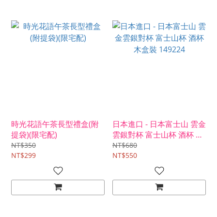
時光花語午茶長型禮盒(附
日本進口 - 日本富士山 雲金
提袋)(限宅配)
雲銀對杯 富士山杯 酒杯 木
盒裝 149224
NT$350
NT$680
NT$299
NT$550