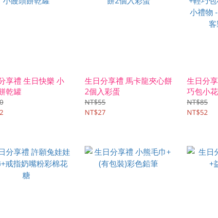
分享禮 生日快樂 小
生日分享禮 馬卡龍夾心餅
生日分享
餅乾罐
2個入彩蛋
巧包小花
物 -★
0
NT$55
NT$85
2
NT$27
(限宅配)
NT$52