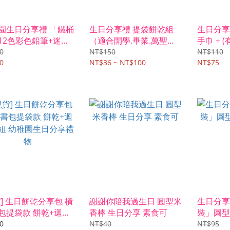
園生日分享禮 「鐵桶
生日分享禮 提袋餅乾組
生日分享
12色彩色鉛筆+迷你
（適合開學.畢業.萬聖節.
手巾 + 
棉花糖
聖誕節禮物）
0
NT$150
NT$110
0
NT$36 ~ NT$100
NT$75
貨] 生日餅乾分享包 橫
謝謝你陪我過生日 圓型米
生日分享
包提袋款 餅乾+迴力
香棒 生日分享 素食可
裝」圓型
 幼稚園生日分享禮物
米花
0
NT$40
NT$95