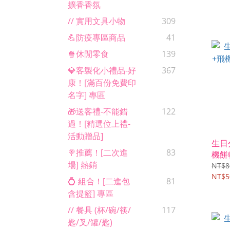
擴香香氛
// 實用文具小物
309
💪防疫專區商品
41
🍿休閒零食
139
💎客製化小禮品-好
367
康！[滿百份免費印
名字] 專區
🎁送客禮-不能錯
122
過！[精選位上禮-
活動贈品]
生日
🍭推薦！[二次進
83
機餅
場] 熱銷
客製
NT$8
NT$5
💍 組合！[二進包
81
含提籃] 專區
// 餐具 (杯/碗/筷/
117
匙/叉/罐/匙)