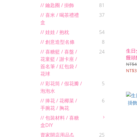
// 鑰匙圈 / 掛飾
81
// 喜米 / 喝茶禮禮
37
盒
// 娃娃 / 抱枕
54
// 創意造型名條
8
生日
// 喜糖籃 / 喜盤 /
24
饅頭
花童籃 / 謝卡座 /
NT$4
簽名筆 / 紅包袋 /
NT$3
花球
// 彩花筒 / 假花瓣 /
5
泡泡水
// 捧花 / 花椰菜 /
6
手腕花 / 胸花
// 包裝材料 / 喜糖
盒DIY
賣家開店用品💪
25