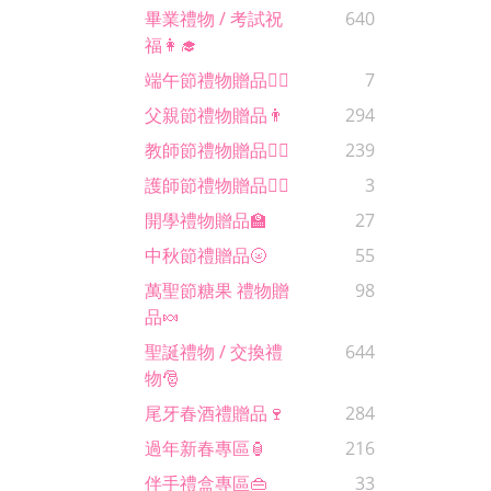
畢業禮物 / 考試祝
640
福👩‍🎓
端午節禮物贈品🚣‍♂️
7
父親節禮物贈品👨
294
教師節禮物贈品🙋‍♀️
239
護師節禮物贈品🧑‍⚕️
3
開學禮物贈品🏫
27
中秋節禮贈品🌝
55
萬聖節糖果 禮物贈
98
品🍬
聖誕禮物 / 交換禮
644
物🎅
尾牙春酒禮贈品🍷
284
過年新春專區🏮
216
伴手禮盒專區👜
33