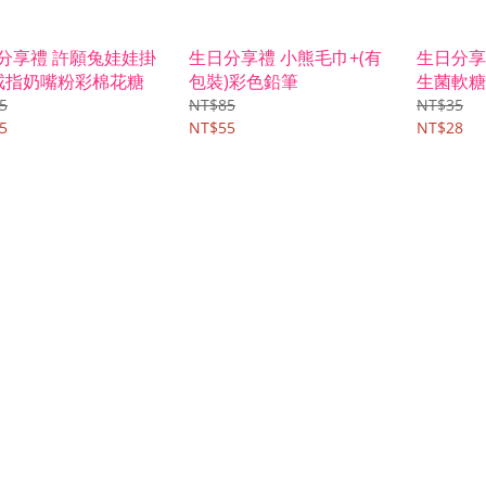
分享禮 許願兔娃娃掛
生日分享禮 小熊毛巾+(有
生日分享
戒指奶嘴粉彩棉花糖
包裝)彩色鉛筆
生菌軟糖
5
NT$85
NT$35
5
NT$55
NT$28