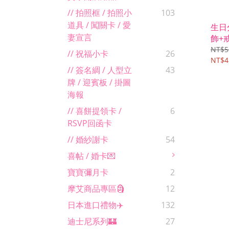
// 拍照框 / 拍照小
103
道具 / 闖關卡 / 愛
生日
妻宣言
飾+
NT$5
// 祝福小卡
26
NT$4
// 簽名綢 / 人型立
43
牌 / 迎賓板 / 掛圖
海報
// 喜餅提領卡 /
6
RSVP回函卡
// 婚紗謝卡
54
喜帖 / 婚卡💌
寶寶彌月卡
2
摩艾商品專區🗿
12
日本進口禮物✈️
132
迪士尼系列🏰
27