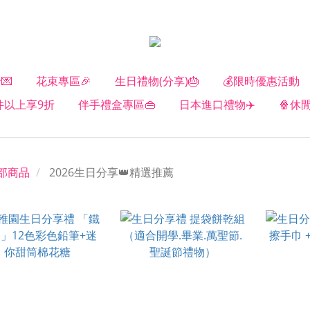
💌
花束專區🎉
生日禮物(分享)🎂
💰限時優惠活動
2件以上享9折
伴手禮盒專區👜
日本進口禮物✈️
🍿休
部商品
2026生日分享👑精選推薦