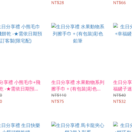
NT$28
NT$66
分享禮 小熊毛巾+飛
生日分享禮 水果動物系列
生日分享
乾 -★需依日期預訂
擦手巾 + (有包裝)彩色鉛
福鏟子迷
(限宅配)
筆
0
NT$110
NT$40
0
NT$75
NT$32