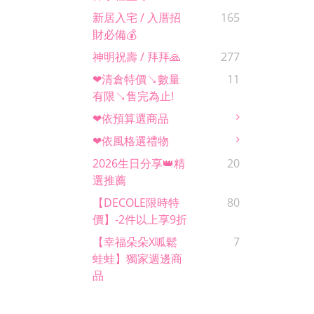
新居入宅 / 入厝招
165
財必備💰
神明祝壽 / 拜拜🙏
277
❤清倉特價↘數量
11
有限↘售完為止!
❤依預算選商品
❤依風格選禮物
2026生日分享👑精
20
選推薦
【DECOLE限時特
80
價】-2件以上享9折
【幸福朵朵x呱鬆
7
蛙蛙】獨家週邊商
品