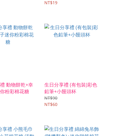
NT$19
禮 動物餅乾+幸
生日分享禮 (有包裝)彩色
你粉彩棉花糖
鉛筆+小饅頭杯
NT$90
NT$60