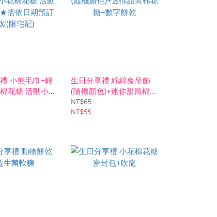
禮 小熊毛巾+輕
生日分享禮 綿綿兔吊飾
棉花糖 活動小禮
(隨機顏色)+迷你甜筒棉花
需依日期預訂客製
糖+數字餅乾
NT$65
NT$55