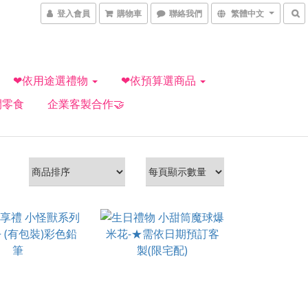
登入會員
購物車
聯絡我們
繁體中文
❤依用途選禮物
❤依預算選商品
閒零食
企業客製合作🤝