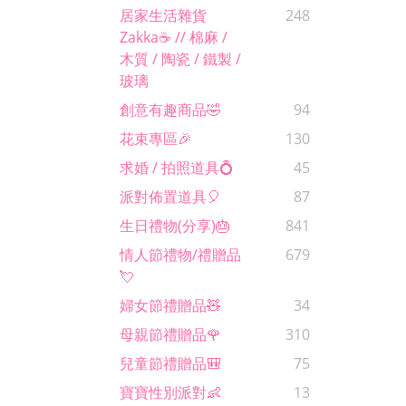
居家生活雜貨
248
Zakka☕️ // 棉麻 /
木質 / 陶瓷 / 鐵製 /
玻璃
創意有趣商品🤣
94
花束專區🎉
130
求婚 / 拍照道具💍
45
派對佈置道具🎈
87
生日禮物(分享)🎂
841
情人節禮物/禮贈品
679
💘
婦女節禮贈品🧸
34
母親節禮贈品🌹
310
兒童節禮贈品🎒
75
寶寶性別派對👶
13