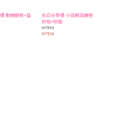
禮 動物餅乾+益
生日分享禮 小花棉花糖密
封包+吹龍
NT$50
NT$34