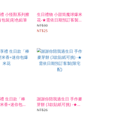
禮 小怪獸系列擦
生日禮物 小甜筒魔球爆米
(有包裝)彩色鉛筆
花-★需依日期預訂客製
(限宅配)
NT$30
NT$25
禮 生日款「棒
謝謝你陪我過生日 手作麥
米香+迷你包爆
芽餅 (3款貼紙可挑) -★需
依日期預訂客製(限宅配)
NT$26