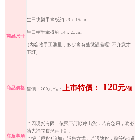
生日快樂手拿板約 29 x 15cm
生日帽手拿板約 14 x 23cm
商品尺寸
(
內容物手工測量，多少會有些微誤差喔
!
不介意才
下訂
)
120
上市特價：
元
/
商品價格
個
售價：
200
元
/
個
;
＊因現貨有限，依照下訂順序出貨，若有急用，務必
請先詢問貨況再下訂。
注意事項
＊採『現貨
+
追加』販售方式，若遇缺貨，將等待
1
週