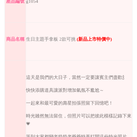
產品編號
g1054
商品名稱
生日主題手拿板 2款可挑
(
新品上市特價中
)
這天是我們的大日子，當然一定要讓賓主們盡歡🍾
快快添購道具讓派對增加氣氛不尷尬～
一起來和最可愛的壽星拍張照留下回憶吧！
時光雖然無法留住，但照片可以把彼此模樣記錄下來
💗
等到大家都變老奶奶老爺爺時再打開這份時光照片