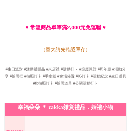
♥
常溫商品單筆滿
2,000
元免運喔
♥
（量大請先確認庫存）
#生日派對 #活動禮贈品 #來店禮 #活動打卡 #節慶派對 #周年慶 #活動分
享 #拍照框 #拍照打卡 #手拿板 #會場佈置 #IG打卡 #活動紀念 #生日道具
#fb拍照打卡 #拍照道具 #公關活動打卡
幸福朵朵
＊
zakka
雜貨禮品．婚禮小物