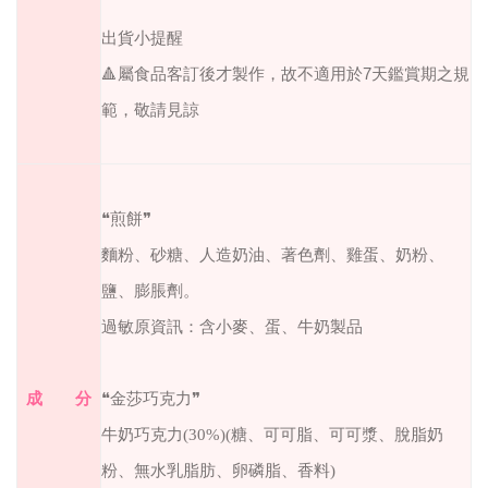
出貨小提醒
🔺
屬食品客訂後才製作，故不適用於
7
天鑑賞期之規
範，敬請見諒
❝煎餅❞
麵粉、砂糖、人造奶油、著色劑、雞蛋、奶粉、
鹽、膨脹劑。
過敏原資訊：含小麥、蛋、牛奶製品
成 分
❝金莎巧克力❞
牛奶巧克力(30%)(糖、可可脂、可可漿、脫脂奶
粉、無水乳脂肪、卵磷脂、香料)