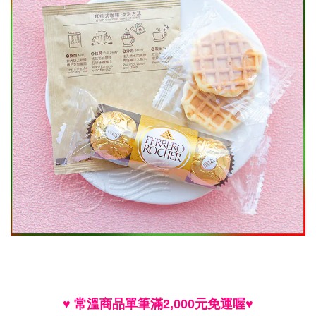
♥
常溫商品單筆滿
2,000
元免運喔
♥