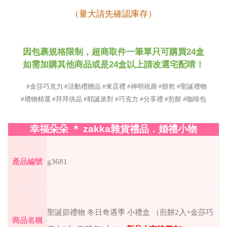
（量大請先確認庫存）
因包裹規格限制，超商取件一筆單只可購買
24
盒
如需加購其他商品或是
24
盒以上請改選宅配唷！
#金莎巧克力 #活動禮贈品 #來店禮 #神明祝壽 #餅乾 #聖誕禮物
#禮物精選 #拜拜供品 #耶誕派對 #巧克力 #分享禮 #煎餅 #咖啡包
幸福朵朵
＊
zakka
雜貨禮品．婚禮小物
產品編號
g3681
聖誕節禮物 冬日奇遇季 小禮盒 （煎餅2入+金莎巧
商品名稱