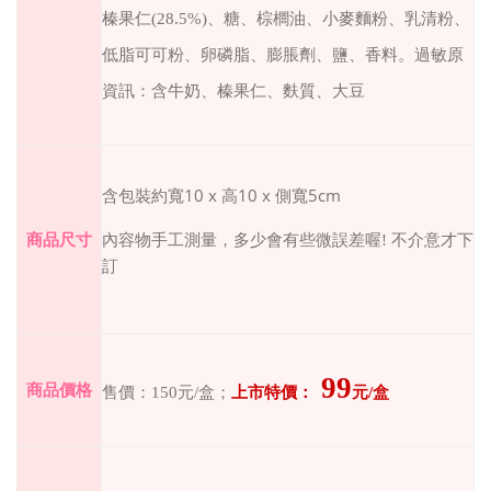
榛果仁(28.5%)、糖、棕櫚油、小麥麵粉、乳清粉、
低脂可可粉、卵磷脂、膨脹劑、鹽、香料。
過敏原
資訊：含牛奶、榛果仁、麩質、大豆
10 x
10 x 側寬5cm
含包裝約寬
高
商品尺寸
內容物手工測量，多少會有些微誤差喔
!
不介意才下
訂
99
商品價格
售價：
150
元
/
盒；
上市特價：
元
/
盒