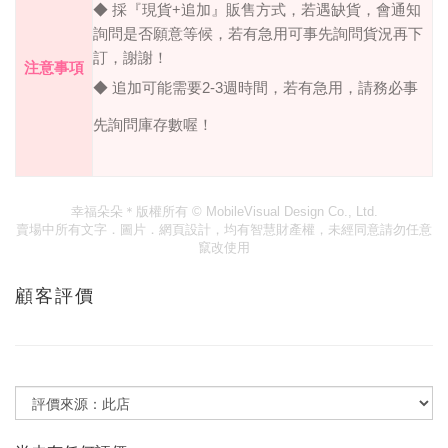
+
◆ 採『現貨
追加』販售方式，若遇缺貨，會通知
詢問是否願意等候，若有急用可事先詢問貨況再下
訂，謝謝！
注意事項
◆ 追加可能需要
2-3
週時間，若有急用，請務必事
先詢問庫存數喔！
幸福朵朵＊版權所有
© MobileVisual Design Co., Ltd.
賣場中所有文字．圖片．網頁設計，均有智慧財產權，未經同意請勿任意
竄改使用
顧客評價