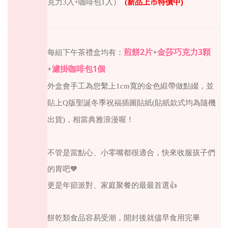
克力3入+咖啡包1入）
(
新品上市特價中
)
煎餅2片
金莎巧克力3顆
每組下午茶禮盒均有：
+
濾掛咖啡包1個
+
外盒會手工為您繫上1cm寬的金色緞帶做點綴，
並
貼上
Q版聖誕冬季祝福插圖貼紙(貼紙款式均為隨機
出貨)
，
相當典雅浪漫喔！
不管是當點心、小零嘴都很適合，快來收服孩子們
的胃吧
🧡
更是年節派對、家庭聚餐的最最首選
👍
餅乾類食品容易受潮，開封後就儘早食用完畢