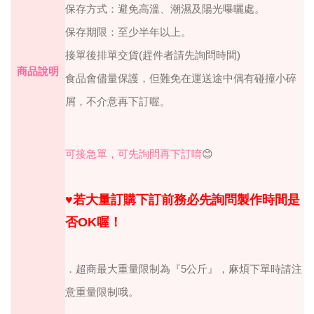
保存方式：避免高溫、潮濕及陽光曝曬處。
保存期限：至少半年以上。
接單後排單交貨(趕件者請先詢問時間)
商品說明
食品會儘量保護，但難免在運送途中偶有碰撞小碎
屑，不介意再下訂喔。
可接急單，可先詢問再下訂唷
😊
♥
若大量訂購下訂前務必先詢問製作時間是
否
OK
喔！
．超商最大重量限制為『
5
公斤』，麻煩下單時請注
意重量限制哦。