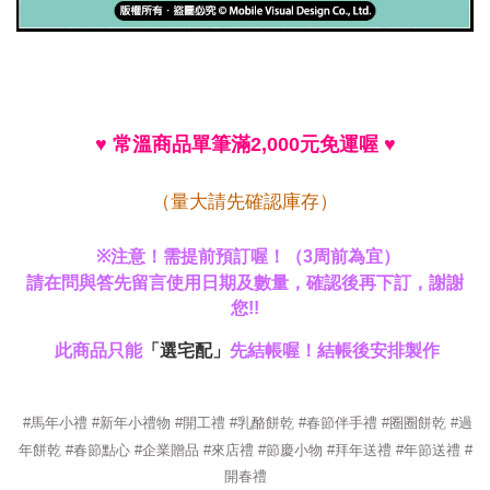
常溫商品單筆滿
元免運喔
♥
2,000
♥
（量大請先確認庫存）
※
注意！需提前預訂喔！（
3
周前為宜）
請在問與答先留言使用日期及數量，確認後再下訂，謝謝
您
!!
此商品只能
「選宅配」
先結帳喔！結帳後安排製作
#馬年小禮 #新年小禮物 #開工禮 #乳酪餅乾 #春節伴手禮 #圈圈餅乾 #過
年餅乾 #春節點心 #企業贈品 #來店禮 #節慶小物 #拜年送禮 #年節送禮 #
開春禮