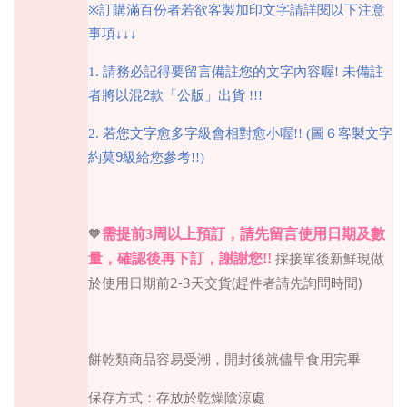
※
訂購滿百份者若欲客製加印文字請詳閱以下注意
事項
↓↓↓
1.
請務必記得要留言備註您的文字內容喔
!
未備註
者將以混
2
款「公版」出貨
!!!
2.
若您文字愈多字級會相對愈小喔
!! (
圖
６
客製文字
約莫
9
級給您參考
!!)
需提前
3
周以上預訂，請先留言使用日期及數
🧡
採接單後新鮮現做
量，確認後再下訂，謝謝您
!!
於使用日期前
2-3
天交貨
(
趕件者請先詢問時間
)
餅乾類商品
容易受潮，開封後就儘早食用完畢
保存方式：存放於乾燥陰涼處