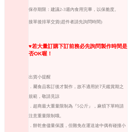
保存期限：建議
2-3
週內食用完畢，以保脆度。
接單後排單交貨
(
趕件者請先詢問時間
)
♥︎
若大量訂購下訂前務必先詢問製作時間是
否
OK
喔！
出貨小提醒
．
屬食品客訂後才製作，故不適用於
7
天鑑賞期之
規範，敬請見諒
．超商最大重量限制為『5公斤』，麻煩下單時請
注意重量限制哦。
．餅乾會儘量保護，但難免在運送途中偶有碰撞小