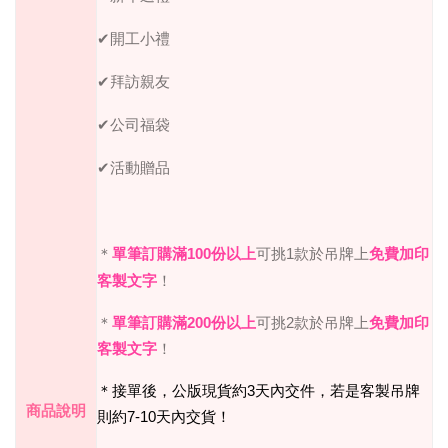
✔開工小禮
✔拜訪親友
✔公司福袋
✔活動贈品
＊
單筆訂購滿
100
份以上
可挑
1
款於吊牌上
免費加印
客製文字
！
＊
單筆訂購滿
200
份以上
可挑
2
款於吊牌上
免費加印
客製文字
！
＊接單後，公版現貨約
3
天內交件，若是客製吊牌
商品說明
則約
7-10
天內交貨！