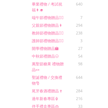
畢業禮物 / 考試祝
640
福👩‍🎓
端午節禮物贈品🚣‍♂️
7
父親節禮物贈品👨
294
教師節禮物贈品🙋‍♀️
238
護師節禮物贈品🧑‍⚕️
3
開學禮物贈品🏫
27
中秋節禮贈品🌝
54
萬聖節糖果 禮物贈
98
品🍬
聖誕禮物 / 交換禮
644
物🎅
尾牙春酒禮贈品🍷
284
過年新春專區🏮
216
伴手禮盒專區👜
33