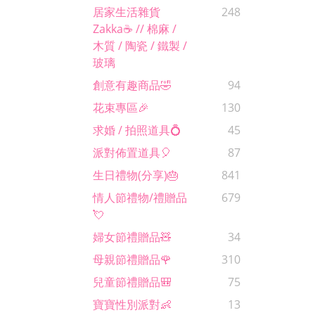
居家生活雜貨
248
Zakka☕️ // 棉麻 /
木質 / 陶瓷 / 鐵製 /
玻璃
創意有趣商品🤣
94
花束專區🎉
130
求婚 / 拍照道具💍
45
派對佈置道具🎈
87
生日禮物(分享)🎂
841
情人節禮物/禮贈品
679
💘
婦女節禮贈品🧸
34
母親節禮贈品🌹
310
兒童節禮贈品🎒
75
寶寶性別派對👶
13