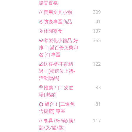
擴香香氛
// 實用文具小物
309
💪防疫專區商品
41
🍿休閒零食
137
💎客製化小禮品-好
365
康！[滿百份免費印
名字] 專區
🎁送客禮-不能錯
122
過！[精選位上禮-
活動贈品]
🍭推薦！[二次進
83
場] 熱銷
💍 組合！[二進包
81
含提籃] 專區
// 餐具 (杯/碗/筷/
117
匙/叉/罐/匙)