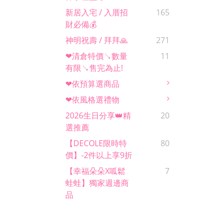
新居入宅 / 入厝招
165
財必備💰
神明祝壽 / 拜拜🙏
271
❤清倉特價↘數量
11
有限↘售完為止!
❤依預算選商品
❤依風格選禮物
2026生日分享👑精
20
選推薦
【DECOLE限時特
80
價】-2件以上享9折
【幸福朵朵x呱鬆
7
蛙蛙】獨家週邊商
品