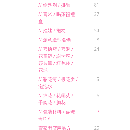
// 鑰匙圈 / 掛飾
81
// 喜米 / 喝茶禮禮
37
盒
// 娃娃 / 抱枕
54
// 創意造型名條
8
// 喜糖籃 / 喜盤 /
24
花童籃 / 謝卡座 /
簽名筆 / 紅包袋 /
花球
// 彩花筒 / 假花瓣 /
5
泡泡水
// 捧花 / 花椰菜 /
6
手腕花 / 胸花
// 包裝材料 / 喜糖
盒DIY
賣家開店用品💪
25