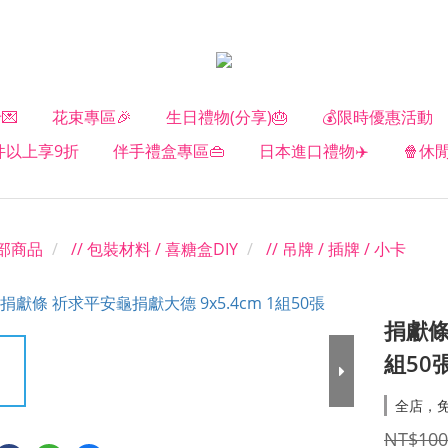
💌
花束專區🎉
生日禮物(分享)🎂
💰限時優惠活動
2件以上享9折
伴手禮盒專區👜
日本進口禮物✈️
🍿休
部商品
// 包裝材料 / 喜糖盒DIY
// 吊牌 / 插牌 / 小卡
捐獻條
組50
全店，
NT$100