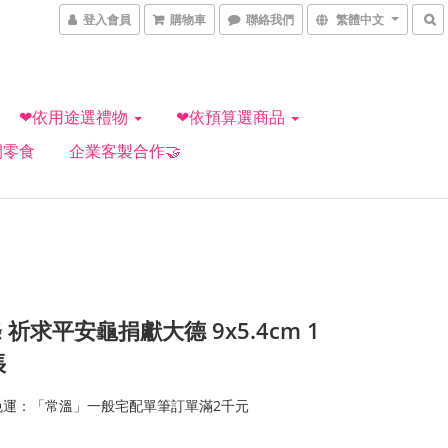
登入會員
購物車
聯絡我們
繁體中文
❤依用途選禮物
❤依預算選商品
閒零食
企業客製合作🤝
 祈求平安龜捐獻大德 9x5.4cm 1
張
免運：「常溫」一般宅配單筆訂單滿2千元