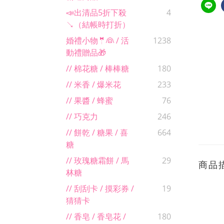
📣出清品5折下殺
4
↘（結帳時打折）
婚禮小物🤵👰 / 活
1238
動禮贈品🎁
// 棉花糖 / 棒棒糖
180
// 米香 / 爆米花
233
// 果醬 / 蜂蜜
76
// 巧克力
246
// 餅乾 / 糖果 / 喜
664
糖
// 玫瑰糖霜餅 / 馬
29
商品
林糖
// 刮刮卡 / 摸彩券 /
19
猜猜卡
// 香皂 / 香皂花 /
180