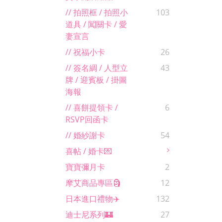
// 拍照框 / 拍照小
103
道具 / 闖關卡 / 愛
妻宣言
// 祝福小卡
26
// 簽名綢 / 人型立
43
牌 / 迎賓板 / 掛圖
海報
// 喜餅提領卡 /
6
RSVP回函卡
// 婚紗謝卡
54
喜帖 / 婚卡💌
寶寶彌月卡
2
摩艾商品專區🗿
12
日本進口禮物✈️
132
迪士尼系列🏰
27