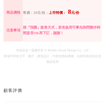
8
商品價格
售價：
20
元
/
份；
上市特價：
元
/
份
採『預購』販售方式，若有急用可事先詢問製作時
注意事項
間是否
OK
再下訂，謝謝！
幸福朵朵＊版權所有
© Mobile Visual Design Co., Ltd.
賣場中所有文字．圖片．網頁設計，均有智慧財產權，未經同意請勿任意
竄改使用
顧客評價