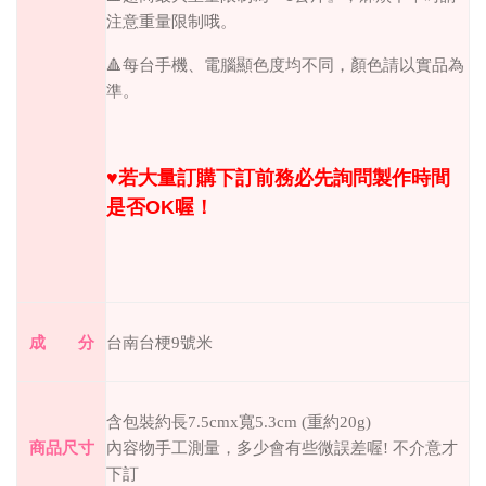
注意重量限制哦。
🔺︎每台手機、電腦顯色度均不同，顏色請以實品為
準。
♥︎
若大量訂購下訂前務必先詢問製作時間
是否
OK
喔！
成 分
台南台梗9號米
含包裝約長7.5cmx寬5.3cm (重約20g)
商品尺寸
內容物手工測量，多少會有些微誤差喔
!
不介意才
下訂