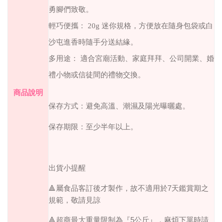
勇腳們致敬。
輕巧便攜： 20g 迷你規格，方便放在隨身包袋或白
沙屯進香時隨手分送結緣。
多用途： 適合宮廟活動、家庭拜拜、公司開業、婚
禮小物或信徒間的禮物交換。
商品說明
保存方式：避免高溫、潮濕及陽光曝曬處。
保存期限：至少半年以上。
出貨小提醒
🔺︎屬食品客訂後才製作，故不適用於7天鑑賞期之
規範，敬請見諒
🔺︎
超商最大重量限制為『5公斤』，麻煩下單時請