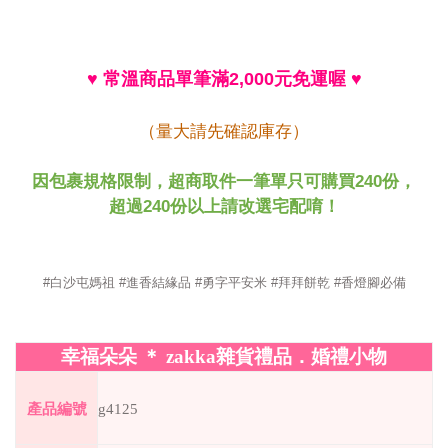
♥
常溫商品單筆滿
元免運喔
2,000
♥
（量大請先確認庫存）
240
因包裹規格限制，超商取件一筆單只可購買
份，
240
超過
份以上請改選宅配唷！
#白沙屯媽祖 #進香結緣品 #勇字平安米 #拜拜餅乾 #香燈腳必備
幸福朵朵
＊
zakka
雜貨禮品．婚禮小物
產品編號
g4125