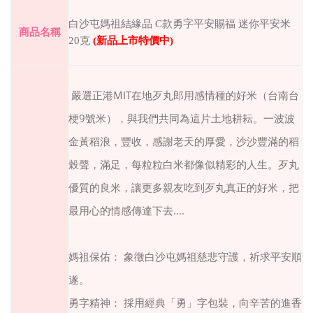
白沙屯媽祖結緣品 C款勇字平安賜福 迷你平安米
商品名稱
20克
(
新品上市特價中
)
MIT
嚴選正港
在地歹丸郎用感情種的好米（台南台
9
梗
號米），與我們共同為這片土地耕耘。一波波
金黃稻浪，豐收，感謝老天的厚愛，沙沙豐滿的稻
榖聲，滿足，每粒粒白米都像似精彩的人生。歹丸
優質的良米，讓更多親友吃到歹丸真正的好米，把
....
最用心的情感傳達下去
媽祖保佑： 象徵白沙屯媽祖慈悲守護，祈求平安順
遂。
勇字精神： 採用經典「勇」字包裝，向辛苦的進香