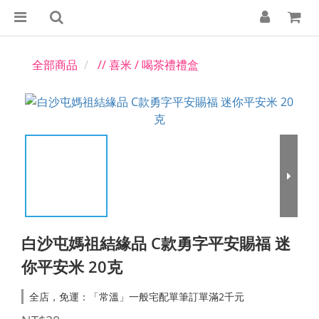
全部商品
// 喜米 / 喝茶禮禮盒
白沙屯媽祖結緣品 C款勇字平安賜福 迷
你平安米 20克
全店，免運：「常溫」一般宅配單筆訂單滿2千元