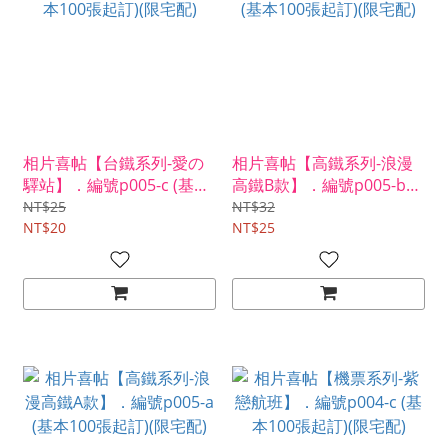
相片喜帖【台鐵系列-愛の
相片喜帖【高鐵系列-浪漫
驛站】．編號p005-c (基本
高鐵B款】．編號p005-b
100張起訂)(限宅配)
(基本100張起訂)(限宅配)
NT$25
NT$32
NT$20
NT$25