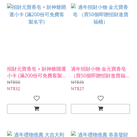
招財元寶香皂 + 財神爺開運
過年招財小物 金元寶香皂
小卡 (滿200份可免費客製
（買50個即贈招財進寶福
名字)
桶）
NT$50
NT$35
NT$32
NT$27