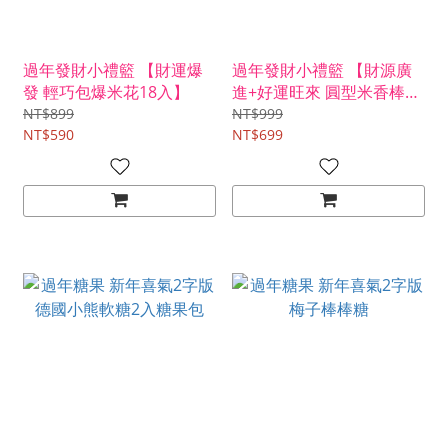
過年發財小禮籃 【財運爆
過年發財小禮籃 【財源廣
發 輕巧包爆米花18入】
進+好運旺來 圓型米香棒12
入】
NT$899
NT$999
NT$590
NT$699