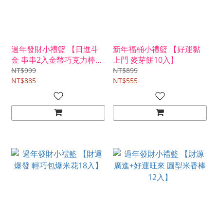
過年發財小禮籃 【日進斗
新年福桶小禮籃 【好運黏
金 串串2入金幣巧克力棒30
上門 麥芽餅10入】
入】
NT$999
NT$899
NT$885
NT$555