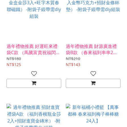
過年禮物推薦 好運旺來禮
過年禮物推薦 財源廣進禮
袋C款 （馬騰富貴祝福閃金
袋B款 （春來福到串串2入
盒金莎3入+旺字木質春聯
金幣巧克力+招財金條杯
NT$180
NT$210
磁鐵） -附袋子緞帶需diy組
NT$125
墊） -附袋子緞帶需diy組裝
NT$143
裝