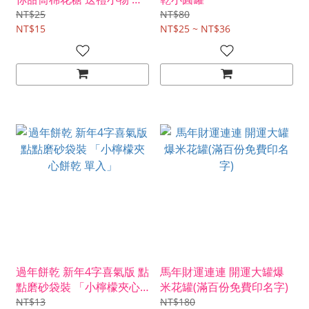
年糖果 6款貼紙可選
NT$25
NT$80
NT$15
NT$25 ~ NT$36
過年餅乾 新年4字喜氣版 點
馬年財運連連 開運大罐爆
點磨砂袋裝 「小檸檬夾心
米花罐(滿百份免費印名字)
餅乾 單入」
NT$13
NT$180