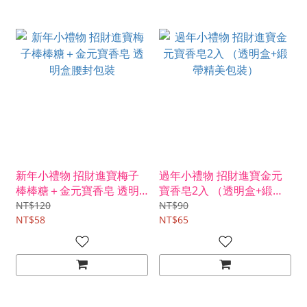
新年小禮物 招財進寶梅子
過年小禮物 招財進寶金元
棒棒糖＋金元寶香皂 透明
寶香皂2入 （透明盒+緞帶
盒腰封包裝
精美包裝）
NT$120
NT$90
NT$58
NT$65