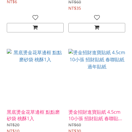
NT$6
NT$60
NT$35
黑底燙金花草邊框 點點磨
燙金招財進寶貼紙 4.5cm
砂袋 桃酥1入
10小張 招財貼紙 春聯貼紙
過年貼紙
NT$20
NT$60
NT$10
NT$30