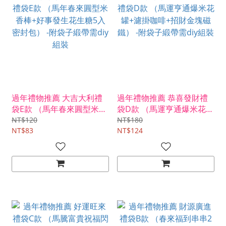
過年禮物推薦 大吉大利禮
過年禮物推薦 恭喜發財禮
袋E款 （馬年春來圓型米香
袋D款 （馬運亨通爆米花罐
棒+好事發生花生糖5入密
+濾掛咖啡+招財金塊磁
NT$120
NT$180
封包） -附袋子緞帶需diy組
NT$83
鐵） -附袋子緞帶需diy組裝
NT$124
裝