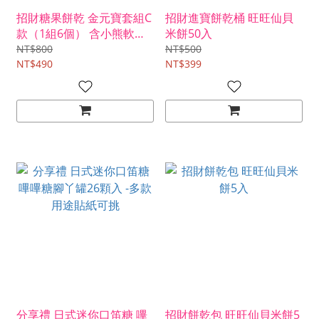
招財糖果餅乾 金元寶套組C
招財進寶餅乾桶 旺旺仙貝
款（1組6個） 含小熊軟糖
米餅50入
七七乳加巧克力 小梅心棒
NT$800
NT$500
棒糖 乳酪餅 小煎餅 飛機餅
NT$490
NT$399
分享禮 日式迷你口笛糖 嗶
招財餅乾包 旺旺仙貝米餅5