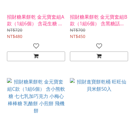
招財糖果餅乾 金元寶套組A
招財糖果餅乾 金元寶套組B
款（1組6個） 含花生糖 小
款（1組6個） 含黑糖話梅
麻糬 金鑽糖 雪Q餅 黑糖麥
糖 漢堡軟糖 偉特糖 旺旺仙
NT$720
NT$700
芽餅 鳳梨酥
NT$480
貝 馬卡龍夾心餅 桃酥
NT$450