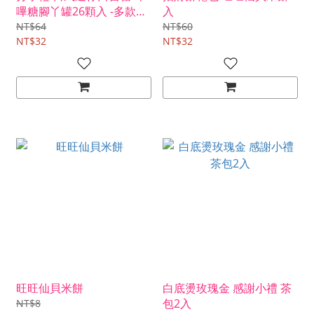
嗶糖腳丫罐26顆入 -多款用
入
途貼紙可挑
NT$64
NT$60
NT$32
NT$32
旺旺仙貝米餅
白底燙玫瑰金 感謝小禮 茶
包2入
NT$8