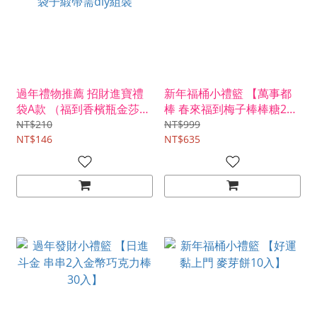
過年禮物推薦 招財進寶禮
新年福桶小禮籃 【萬事都
袋A款 （福到香檳瓶金莎2
棒 春來福到梅子棒棒糖24
入+招財進寶金磚米） -附
入】
NT$210
NT$999
袋子緞帶需diy組裝
NT$146
NT$635