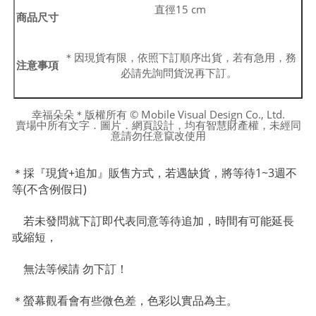
直徑15 cm
商品尺寸
＊因現貨有限，依照下訂順序出貨，若有急用，務
注意事項
必請先詢問貨況再下訂。
幸福朵朵＊版權所有 © Mobile Visual Design Co., Ltd.
賣場中所有文字．圖片．網頁設計，均有智慧財產權，未經同
意請勿任意竄改使用
＊採『現貨+追加』販售方式，若遇缺貨，將等待1~3週不
等(不含例假日)
若未發問就下訂即代表同意等待追加，時間有可能延長
或縮短，
無法等候請 勿下訂！
＊螢幕觀看會有些微色差，色彩以實品為主。