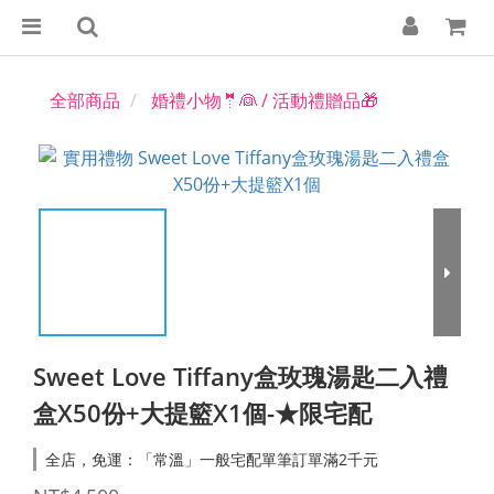
全部商品
婚禮小物🤵👰 / 活動禮贈品🎁
Sweet Love Tiffany盒玫瑰湯匙二入禮
盒X50份+大提籃X1個-★限宅配
全店，免運：「常溫」一般宅配單筆訂單滿2千元