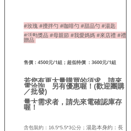
#玫瑰 #攪拌勺 #咖啡勺 #甜品勺 #湯匙
#活動獎品 #母親節 #我愛媽媽 #來店禮 #禮
贈品
售價：4500元/1組；超低特價 ：3600元/1組
若您有更大量購買的須求，請來
電洽詢，另有優惠喔！(歡迎團購
／批發)
量大需求者，請先來電確認庫存
喔！
湯匙本身約：長
含包裝約：16.5*5.5*3公分；