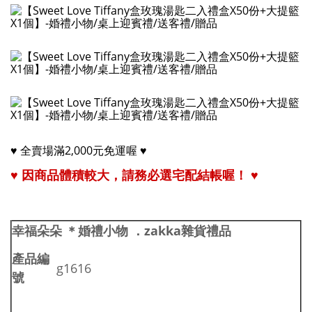
♥ 全賣場滿2,000元免運喔 ♥
♥ 因商品體積較大，
請務必選宅配結帳喔！
♥
幸福朵朵 ＊婚禮小物
．zakka雜貨禮品
產品編
g1616
號