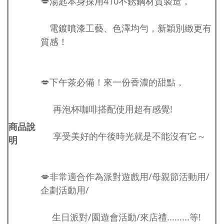
💋
湯匙本身採用410不銹鋼材質製造，
電鍍噴漆工藝、色澤均勻，新穎別緻更有
質感！
💋
下午茶必備！來一份香濃的甜點，
再泡杯咖啡搭配使用超有感覺!
商品說
享受美好的午後時光就是不能沒有它～
明
💋非常適合作為派對遊戲用/母親節活動用/
企劃活動用/
生日派對/園遊會活動/來店禮.........等!