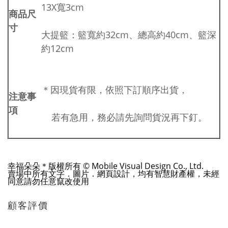
13X寬3cm
商品尺
寸
大提籃：籃寬約
32cm
、總高約
40cm
、籃深
約
12cm
＊因現貨有限，依照下訂順序出貨，
注意事
項
若有急用，務必請先詢問貨況再下釘。
幸福朵朵＊版權所有 © Mobile Visual Design Co., Ltd.
賣場中所有文字．圖片．網頁設計，均有智慧財產權，未經
同意請勿任意竄改使用
顧客評價