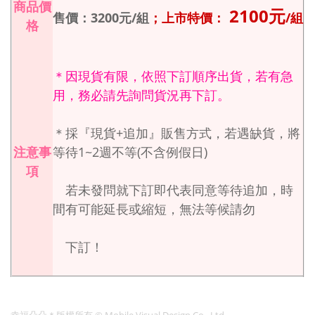
商品價
2100
元
售價：3200
元
/
組
；上市特價：
/組
格
＊因現貨有限，依照下訂順序出貨，若有急
用，務必請先詢問貨況再下訂。
＊採『現貨
+
追加』販售方式，若遇缺貨，將
注意事
等待1~2週
不等
(
不含例假日
)
項
若未發問就下訂即代表同意等待追加，時
間有可能延長或縮短，無法等候請勿
下訂！
幸福朵朵＊版權所有
© Mobile Visual Design Co., Ltd.