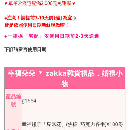
♥
單筆常溫宅配
滿
2,000
元免運喔
♥
※注意！請提前7-10天前預訂為宜
☺
皆是依照使用日期新鮮現做唷！
※一律採「宅配」依使用日期前2-3天送達
下訂請留言使用日期
幸福朵朵
＊
zakka
雜貨禮品．婚禮小
物
產品編
g1664
號
幸福鏟子「爆米花」(焦糖+巧克力各半)X100份