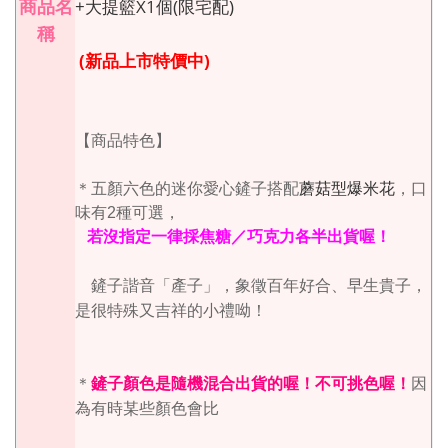
商品名
+大提籃X1個(限宅配)
稱
(
新品上市特價中
)
【商品特色】
＊五顏六色的迷你愛心鏟子搭配
蘑菇型爆米花
，
口
味有2種可選，
若沒指定一律採焦糖／巧克力各半出貨喔！
象徵百年好合、早生貴子，
鏟子諧音「產子」，
是很特殊又吉祥的小禮呦！
＊
鏟子顏色是隨機混合出貨的喔！不可挑色喔！
因
為有時某些顏色會比