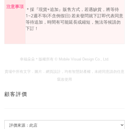
注意事項
＊採『現貨
+
追加』販售方式，若遇缺貨，將等待
1~2
週不等
(
不含例假日
)
若未發問就下訂即代表同意
等待追加，時間有可能延長或縮短，無法等候請勿
下訂！
幸福朵朵＊版權所有
© Mobile Visual Design Co., Ltd.
賣場中所有文字．圖片．網頁設計，均有智慧財產權，未經同意請勿任意
竄改使用
顧客評價