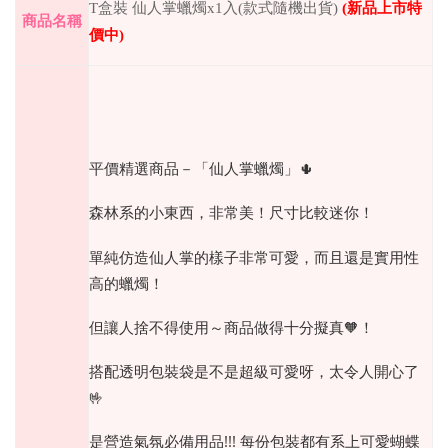
T盒裝 仙人掌蠟燭x1入(款式隨機出貨)
(
新品上市特
商品名稱
價中
)
平價精選商品－「仙人掌蠟燭」🌵
森林系的小東西，非常美！尺寸比較迷你！
單純仿造仙人掌的樣子非常可愛，而且還是實用性
高的蠟燭！
但讓人捨不得使用～商品做得十分擬真🧡！
搭配透明包裝袋是不是超級可愛呀，太令人開心了
🤟
是營造氣氛必備用品!!! 每份包裝都有系上可愛蝴蝶