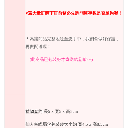
♥︎若大量訂購下訂前務必先詢問庫存數是否足夠喔！
＊
為讓商品完整地送至您手中，我們會做好保護，
再做配送喔！
(
此商品已包裝好才寄送給您唷
~~)
禮物盒
約 長5 x 寬5 x 高5cm
仙人掌蠟燭含包裝袋大小約 寬4.5 x 高8.5cm