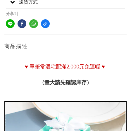
送貨方式
分享到
商品描述
♥
單筆常溫宅配
滿
2,000
元免運喔
♥
（量大請先確認庫存）