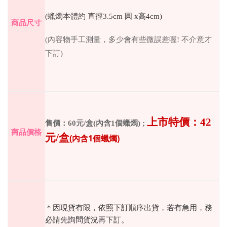
(蠟燭本體約 直徑3.5cm 圓 x高4cm)
商品尺寸
(
內容物手工測量，多少會有些微誤差喔
!
不介意才
下訂
)
上市特價：
42
售價：
60
元
/
盒(內含1個蠟燭)
;
商品價格
元
/盒
(內含1個蠟燭)
＊因現貨有限，依照下訂順序出貨，若有急用，務
必請先詢問貨況再下訂。