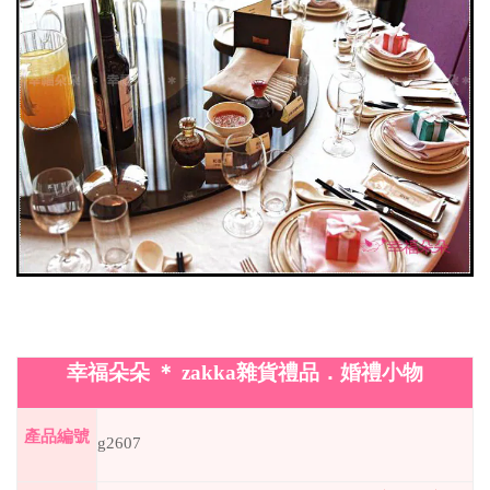
幸福朵朵
＊
zakka
雜貨禮品．婚禮小物
產品編號
g2607