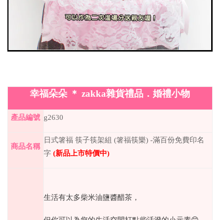
幸福朵朵
＊
zakka
雜貨禮品．婚禮小物
產品編號
g2630
日式箸福
筷子筷架組
(
箸福筷樂
) -
滿百份免費印名
商品名稱
字
(
新品上市特價中
)
生活有太多柴米油鹽醬醋茶，
但你可以為您的生活空間打點些活潑的小元素
😊