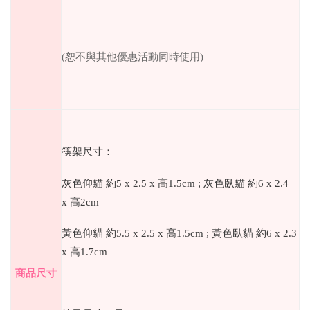
(
恕不與其他優惠活動同時使用
)
筷架尺寸：
灰色仰貓
約
5 x 2.5 x
高
1.5cm ;
灰色臥貓
約
6 x 2.4
x
高
2cm
黃色仰貓
約
5.5 x 2.5 x
高
1.5cm ;
黃色臥貓
約
6 x 2.3
x
高
1.7cm
商品尺寸