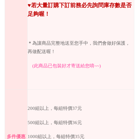
♥︎
若大量訂購下訂前務必先詢問庫存數是否
足夠喔！
＊
為讓商品完整地送至您手中，我們會做好保護，
再做配送喔！
(
此商品已包裝好才寄送給您唷
~~)
200
組以上，每組特價
37
元
500
組以上，每組特價
36
元
1000
組以上，每組特價
35
元
多件優惠