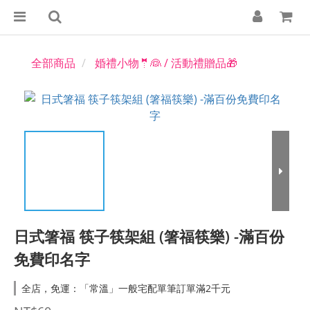
全部商品
婚禮小物🤵👰 / 活動禮贈品🎁
日式箸福 筷子筷架組 (箸福筷樂) -滿百份
免費印名字
全店，免運：「常溫」一般宅配單筆訂單滿2千元