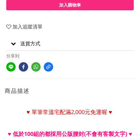
加入購物車
加入追蹤清單
送貨方式
分享到
商品描述
♥
單筆常溫宅配
滿
2,000
元免運喔
♥
♥ 低於100組的都採用公版腰封(不會有客製文字)
♥