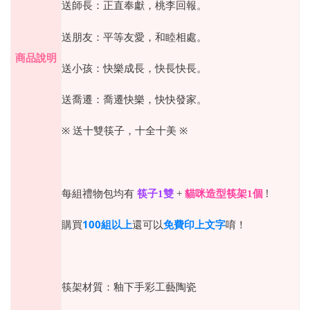
送師長：正直奉獻，桃李回報。
送朋友：平等友愛，和睦相處。
商品說明
送小孩：快樂成長，快長快長。
送喬遷：喬遷快樂，快快發家。
※
送十雙筷子，十全十美
※
筷子
貓咪造型筷架
!
每組禮物包均有
1
雙
+
1
個
購買
100組以上
還可以
免費印上文字
唷！
筷架材質：釉下手彩工藝陶瓷