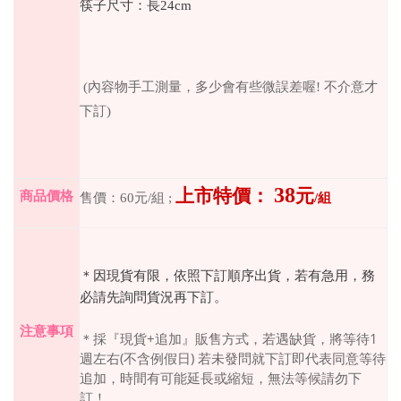
筷子尺寸：長
24cm
(
內容物手工測量，多少會有些微誤差喔
!
不介意才
下訂
)
38
上市特價：
元
商品價格
售價：
60
元
/
組
;
/
組
＊因現貨有限，依照下訂順序出貨，若有急用，務
必請先詢問貨況再下訂。
注意事項
＊採『現貨
+
追加』販售方式，若遇缺貨，將等待
1
週左右
(
不含例假日
)
若未發問就下訂即代表同意等待
追加，時間有可能延長或縮短，無法等候請勿下
訂！