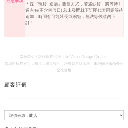
注意事項
＊採『現貨
+
追加』販售方式，若遇缺貨，將等待
1
週左右
(
不含例假日
)
若未發問就下訂即代表同意等待
追加，時間有可能延長或縮短，無法等候請勿下
訂！
幸福朵朵＊版權所有
© Mobile Visual Design Co., Ltd.
賣場中所有文字．圖片．網頁設計，均有智慧財產權，未經同意請勿任意
竄改使用
顧客評價