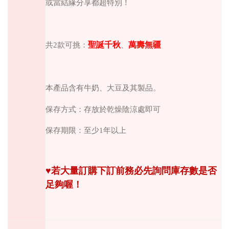
或當結緣分享都超特別！
聖誕千秋
萬壽無疆
、
共2款可挑：
本產品含有牛奶、大豆及其製品。
保存方式：存放於乾燥陰涼處即可
保存期限：至少
1
年以上
♥︎
若大量訂購下訂前務必先詢問庫存數是否
足夠喔！