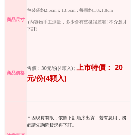
包裝袋約
2.5cm x 13.5cm ;
每顆約
1.8x1.8cm
商品尺寸
(
內容物手工測量，多少會有些微誤差喔
!
不介意才
下訂
)
20
上市特價：
售價：
30
元
/
份
(4
顆入
) ;
商品價格
/
(4
)
元
份
顆入
＊因現貨有限，依照下訂順序出貨，若有急用，務
必請先詢問貨況再下訂。