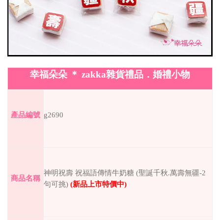
幸福朵朵
＊
zakka
雜貨禮品．婚禮小物
g2690
產品編號
神明祝壽
祝福語傳情牛奶糖
(
聖誕千秋
.
萬壽無疆
-2
商品名稱
句可挑
)
(
新品上市特價中
)