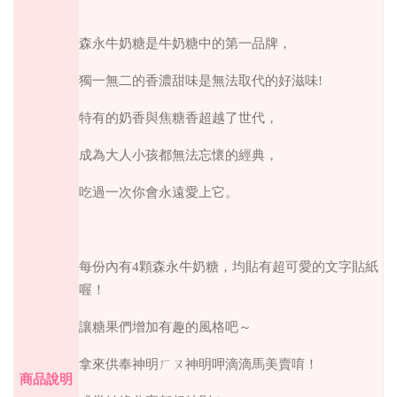
森永牛奶糖是牛奶糖中的第一品牌，
獨一無二的香濃甜味是無法取代的好滋味
!
特有的奶香與焦糖香超越了世代，
成為大人小孩都無法忘懷的經典，
吃過一次你會永遠愛上它。
每份內有
4
顆森永牛奶糖，均貼有超可愛的文字貼紙
喔！
讓糖果們增加有趣的風格吧～
拿來供奉神明ㄏㄡ神明呷滴滴馬美賣唷！
商品說明