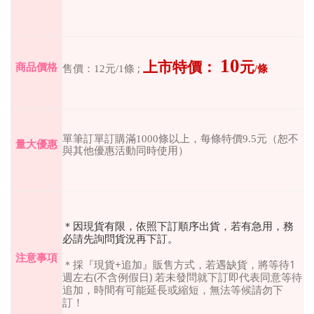
10
上市特價：
元
;
商品價格
售價：
12
元
/1
條
/
條
單筆訂單訂購滿
1000
條以上，每條特價
9.5
元（恕不
量大優惠
與其他優惠活動同時使用）
＊因現貨有限，依照下訂順序出貨，若有急用，務
必請先詢問貨況再下訂。
注意事項
＊採『現貨
+
追加』販售方式，若遇缺貨，將等待
1
週左右
(
不含例假日
)
若未發問就下訂即代表同意等待
追加，時間有可能延長或縮短，無法等候請勿下
訂！