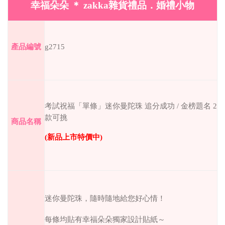
幸福朵朵
＊
zakka
雜貨禮品．婚禮小物
g2715
產品編號
考試祝福「單條」迷你曼陀珠
追分成功
/
金榜題名
2
款可挑
商品名稱
(
新品上市特價中
)
迷你曼陀珠，隨時隨地給您好心情！
每條均貼有幸福朵朵獨家設計貼紙～