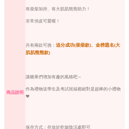
有柴柴加持、有大肌肌熊熊助力！
非常俏皮可愛喔！
追分成功
(
柴柴款
)
、金榜題名
(
大
共有兩款可挑：
肌肌熊熊款
)
讓糖果們增加有趣的風格吧～
作為禮物送學生及考試祝福都絕對是超棒的小禮物
商品說明
🧡
保存方式：存放於乾燥陰涼處即可