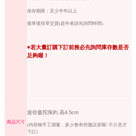
保存期限：至少半年以上
接單後排單交貨
(
趕件者請先詢問時間
)
♥︎
若大量訂購下訂前務必先詢問庫存數是否
足夠喔！
4.5cm
迷你曼陀珠約
高
商品尺寸
(
內容物手工測量，多少會有些微誤差喔
!
不介意才
下訂
)