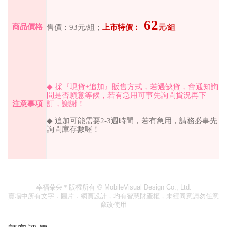
62
商品價格
售價：
93
元
/
組；
上市特價：
元
/
組
◆
採『現貨
+
追加』販售方式，若遇缺貨，會通知詢
問是否願意等候，若有急用可事先詢問貨況再下
注意事項
訂，謝謝！
◆
追加可能需要
2-3
週時間，若有急用，請務必事先
詢問庫存數喔！
幸福朵朵＊版權所有
© MobileVisual Design Co., Ltd.
賣場中所有文字．圖片．網頁設計，均有智慧財產權，未經同意請勿任意
竄改使用