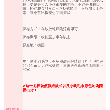
的
QQ
糖品牌！小朋友的最愛，大朋友最懷念的
QQ
糖，更是是大人小孩都愛的零嘴，不管是哪種口
味，
HARIBO
都強調不含反式脂肪、不添加人工色
素，讓小孩吃得安心又健康
😋
保存方式：存放於乾燥陰涼處即可
保存期限：軟糖至少半年以上
原產地：德國
🧡
可愛小狗毛巾，有多種顏色好繽紛！打開毛巾是
20x20cm
大，純棉材質，拿來送禮真的是太讚啦～
🤭💓
※
迪士尼棒裝便條紙款式以及小狗毛巾顏色均為隨
機出貨！
商品說明