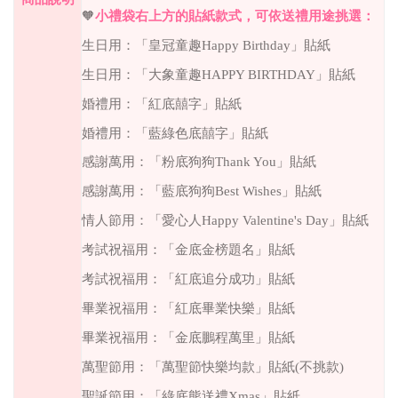
🧡
小禮袋右上方的貼紙款式，可依送禮用途挑選：
生日用：「皇冠童趣
Happy Birthday
」貼紙
生日用：「大象童趣
HAPPY BIRTHDAY
」貼紙
婚禮用：「紅底囍字」貼紙
婚禮用：「藍綠色底囍字」貼紙
感謝萬用：「粉底狗狗
Thank You
」貼紙
感謝萬用：「藍底狗狗
Best Wishes
」貼紙
情人節用：「愛心人
Happy Valentine's Day
」貼紙
考試祝福用：「金底金榜題名」貼紙
考試祝福用：「紅底追分成功」貼紙
畢業祝福用：「紅底畢業快樂」貼紙
畢業祝福用：「金底鵬程萬里」貼紙
萬聖節用：「萬聖節快樂均款」貼紙
(
不挑款
)
聖誕節用：「綠底熊送禮
Xmas
」貼紙