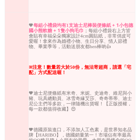
+ 1
🧡
每組小禮袋均有
1
支迪士尼棒裝便條紙
小包德
+ 1
國小熊軟糖
隻小狗毛巾
；每組小禮袋右上方皆
會貼有幸福朵朵獨家設計
4cm
圓貼紙，非常俏皮可
愛喔！拿來作為婚禮小物、生日分享、情人節禮
物、畢業季等，活動送朋友都
hen
棒喲
👍
※
注意！數量若大於
50
份，無法寄超商，請選「宅
配」方式配送喔！
🧡
迪士尼便條紙有米奇、米妮、史迪奇、維尼與小
豬、玩具總動員、冰雪奇緣艾莎、奇奇蒂蒂、迪士
尼公主們等多款，一律隨機出貨喔！【正版授權，
每一款都值得收藏】
😍
🧡
德國原裝進口，不添加人工色素，是世界知名品
牌【
HARIBO
】，德國銷量第一！市場佔有率最高