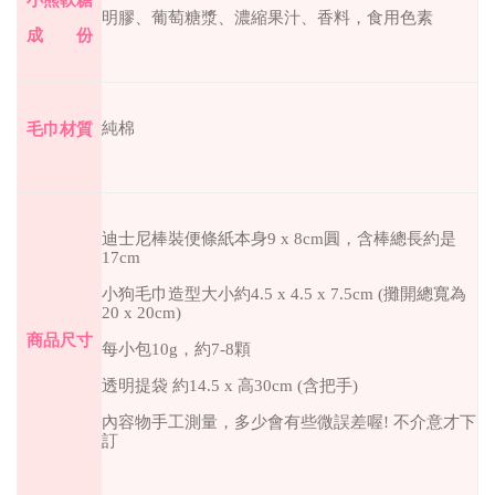
明膠、葡萄糖漿、濃縮果汁、香料，食用色素
成 份
純棉
毛巾材質
迪士尼棒裝便條紙本身
9 x 8cm
圓，含棒總長約是
17cm
小狗毛巾造型大小約
4.5 x 4.5 x 7.5cm (
攤開總寬為
20 x 20cm)
商品尺寸
每小包
10g
，約
7-8
顆
透明提袋
約
14.5 x
高
30cm (
含把手
)
內容物手工測量，多少會有些微誤差喔
!
不介意才下
訂