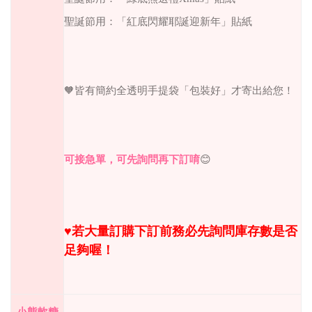
聖誕節用：「紅底閃耀耶誕迎新年」貼紙
🧡
皆有簡約全透明手提袋「包裝好」才寄出給您！
可接急單，可先詢問再下訂唷
😊
♥︎
若大量訂購下訂前務必先詢問庫存數是否
足夠喔！
小熊軟糖