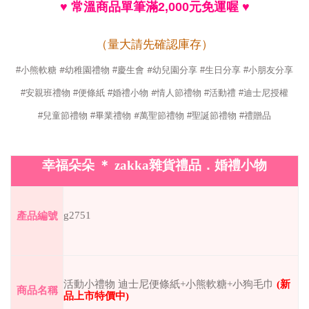
♥
常溫商品單筆滿
元免運喔
2,000
♥
（量大請先確認庫存）
#
#
#
小熊軟糖
幼稚園禮物
#
慶生會
幼兒園分享
#
生日分享
#
小朋友分享
#
#
安親班禮物
#
便條紙
#
婚禮小物
情人節禮物
#
活動禮
#
迪士尼授權
#
#
兒童節禮物
#
畢業禮物
萬聖節禮物
#
聖誕節禮物
#
禮贈品
幸福朵朵
＊
zakka
雜貨禮品．婚禮小物
g2751
產品編號
活動小禮物
迪士尼便條紙
+
小熊軟糖
+
小狗毛巾
(
新
商品名稱
品上市特價中
)