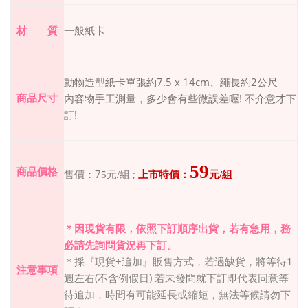
材 質
一般紙卡
7.5 x 14cm
2
動物造型紙卡
單張約
、繩長約
公尺
!
商品尺寸
內容物手工測量，多少會有些微誤差喔
不介意才下
!
訂
59
商品價格
7
;
售價：
5
元
/
組
上市特價：
元
/
組
＊因現貨有限，依照下訂順序出貨，若有急用，務
必請先詢問貨況再下訂。
+
1
＊採『現貨
追加』販售方式，若遇缺貨，將等待
注意事項
(
)
週左右
不含例假日
若未發問就下訂即代表同意等
待追加，時間有可能延長或縮短，無法等候請勿下