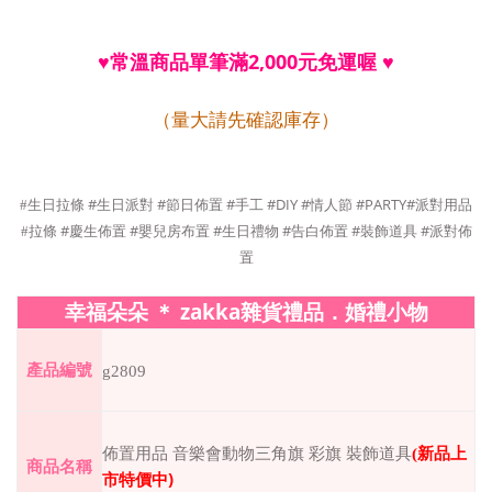
常溫商品單筆滿
2,000
元免運喔
♥
♥
（量大請先確認庫存）
#
#
#
#DIY #
#PARTY#
#
生日拉條
生日派對
節日佈置
手工
情人節
派對用品
#
#
#
#
#
#
#
拉條
慶生佈置
嬰兒房布置
生日禮物
告白佈置
裝飾道具
派對佈
置
zakka
幸福朵朵
＊
雜貨禮品．婚禮小物
產品編號
g2809
佈置用品 音樂會動物三角旗 彩旗 裝飾道具
(
新品上
商品名稱
)
市特價中