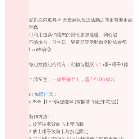
派對必備道具
🎉
營造氣氛促進活動之間更有趣更熱
鬧
👸
可利用道具們讓您的回憶更加溫暖、開心
🥰
不論場合，於生日、兒童節等活動做空間佈置都
hen
棒唷
😊
15
+
1
每組拉條組合均有：動物造型紙卡
張
繩子
條
DIY
＊請留意：
一律平舖寄出，需自行
組裝
👉
加購推薦：
【
銅線燈串
有開關
附鈕扣電池
】
g2685
LED
(
)
1
製作方法
：
1.
於頂端處背面貼上雙面膠
2.
放上繩子後將卡片折起固定
(
)
3.
完成
也可額外利用迴紋針讓雙面膠處更牢固