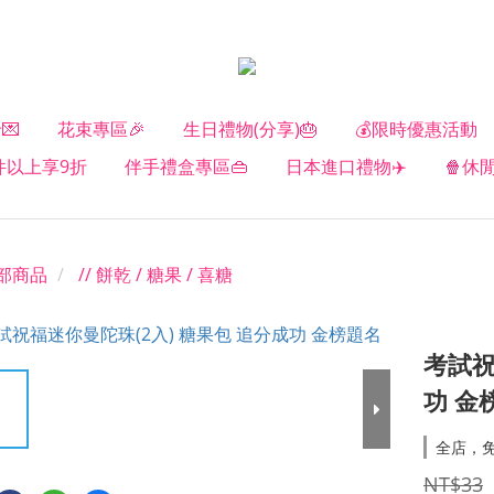
💌
花束專區🎉
生日禮物(分享)🎂
💰限時優惠活動
2件以上享9折
伴手禮盒專區👜
日本進口禮物✈️
🍿休
部商品
// 餅乾 / 糖果 / 喜糖
考試祝
功 金
全店，
NT$33