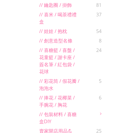
// 鑰匙圈 / 掛飾
81
// 喜米 / 喝茶禮禮
37
盒
// 娃娃 / 抱枕
54
// 創意造型名條
8
// 喜糖籃 / 喜盤 /
24
花童籃 / 謝卡座 /
簽名筆 / 紅包袋 /
花球
// 彩花筒 / 假花瓣 /
5
泡泡水
// 捧花 / 花椰菜 /
6
手腕花 / 胸花
// 包裝材料 / 喜糖
盒DIY
賣家開店用品💪
25