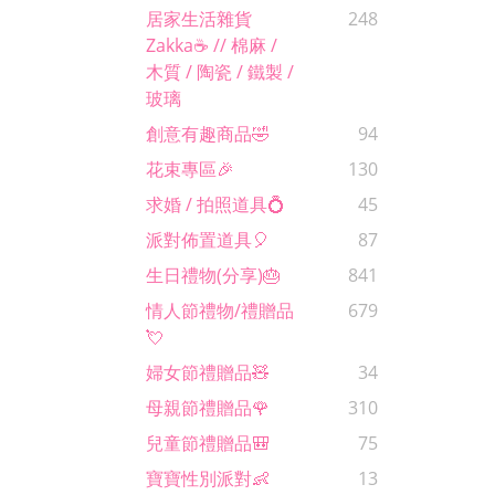
居家生活雜貨
248
Zakka☕️ // 棉麻 /
木質 / 陶瓷 / 鐵製 /
玻璃
創意有趣商品🤣
94
花束專區🎉
130
求婚 / 拍照道具💍
45
派對佈置道具🎈
87
生日禮物(分享)🎂
841
情人節禮物/禮贈品
679
💘
婦女節禮贈品🧸
34
母親節禮贈品🌹
310
兒童節禮贈品🎒
75
寶寶性別派對👶
13