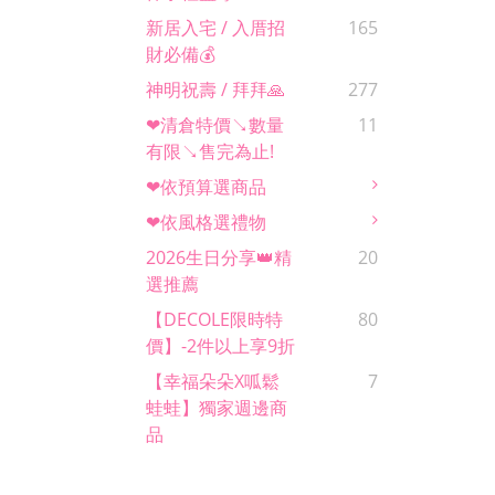
新居入宅 / 入厝招
165
財必備💰
神明祝壽 / 拜拜🙏
277
❤清倉特價↘數量
11
有限↘售完為止!
❤依預算選商品
❤依風格選禮物
2026生日分享👑精
20
選推薦
【DECOLE限時特
80
價】-2件以上享9折
【幸福朵朵x呱鬆
7
蛙蛙】獨家週邊商
品