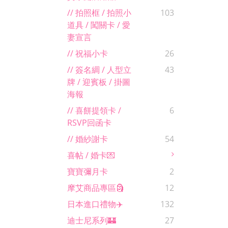
// 拍照框 / 拍照小
103
道具 / 闖關卡 / 愛
妻宣言
// 祝福小卡
26
// 簽名綢 / 人型立
43
牌 / 迎賓板 / 掛圖
海報
// 喜餅提領卡 /
6
RSVP回函卡
// 婚紗謝卡
54
喜帖 / 婚卡💌
寶寶彌月卡
2
摩艾商品專區🗿
12
日本進口禮物✈️
132
迪士尼系列🏰
27