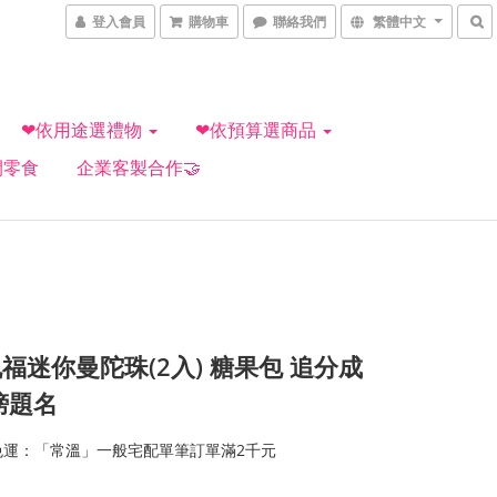
登入會員
購物車
聯絡我們
繁體中文
❤依用途選禮物
❤依預算選商品
閒零食
企業客製合作🤝
福迷你曼陀珠(2入) 糖果包 追分成
榜題名
免運：「常溫」一般宅配單筆訂單滿2千元