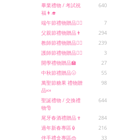
畢業禮物 / 考試祝
640
福👩‍🎓
端午節禮物贈品🚣‍♂️
7
父親節禮物贈品👨
294
教師節禮物贈品🙋‍♀️
239
護師節禮物贈品🧑‍⚕️
3
開學禮物贈品🏫
27
中秋節禮贈品🌝
55
萬聖節糖果 禮物贈
98
品🍬
聖誕禮物 / 交換禮
644
物🎅
尾牙春酒禮贈品🍷
284
過年新春專區🏮
216
伴手禮盒專區👜
33