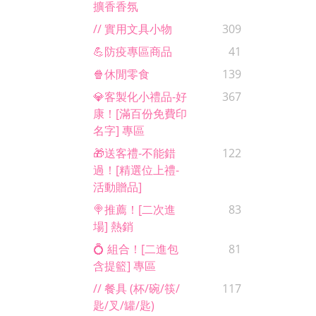
擴香香氛
// 實用文具小物
309
💪防疫專區商品
41
🍿休閒零食
139
💎客製化小禮品-好
367
康！[滿百份免費印
名字] 專區
🎁送客禮-不能錯
122
過！[精選位上禮-
活動贈品]
🍭推薦！[二次進
83
場] 熱銷
💍 組合！[二進包
81
含提籃] 專區
// 餐具 (杯/碗/筷/
117
匙/叉/罐/匙)