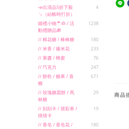
📣出清品5折下殺
4
↘（結帳時打折）
婚禮小物🤵👰 / 活
1238
動禮贈品🎁
// 棉花糖 / 棒棒糖
180
// 米香 / 爆米花
233
// 果醬 / 蜂蜜
76
// 巧克力
247
// 餅乾 / 糖果 / 喜
671
糖
// 玫瑰糖霜餅 / 馬
29
商品
林糖
// 刮刮卡 / 摸彩券 /
19
猜猜卡
// 香皂 / 香皂花 /
180