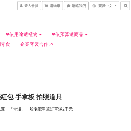
登入會員
購物車
聯絡我們
繁體中文
❤依用途選禮物
❤依預算選商品
閒零食
企業客製合作🤝
紅包 手拿板 拍照道具
免運：「常溫」一般宅配單筆訂單滿2千元