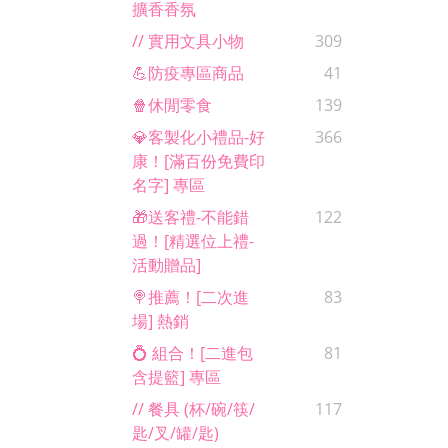
擴香香氛
// 實用文具小物
309
💪防疫專區商品
41
🍿休閒零食
139
💎客製化小禮品-好
366
康！[滿百份免費印
名字] 專區
🎁送客禮-不能錯
122
過！[精選位上禮-
活動贈品]
🍭推薦！[二次進
83
場] 熱銷
💍 組合！[二進包
81
含提籃] 專區
// 餐具 (杯/碗/筷/
117
匙/叉/罐/匙)