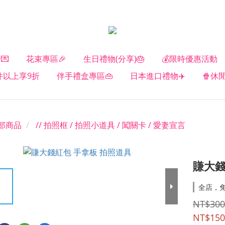
💌
花束專區🎉
生日禮物(分享)🎂
💰限時優惠活動
2件以上享9折
伴手禮盒專區👜
日本進口禮物✈️
🍿休
部商品
// 拍照框 / 拍照小道具 / 闖關卡 / 愛妻宣言
賺大錢
全店，
NT$300
NT$150