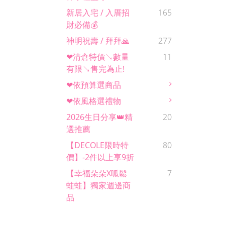
新居入宅 / 入厝招
165
財必備💰
神明祝壽 / 拜拜🙏
277
❤清倉特價↘數量
11
有限↘售完為止!
❤依預算選商品
❤依風格選禮物
2026生日分享👑精
20
選推薦
【DECOLE限時特
80
價】-2件以上享9折
【幸福朵朵x呱鬆
7
蛙蛙】獨家週邊商
品