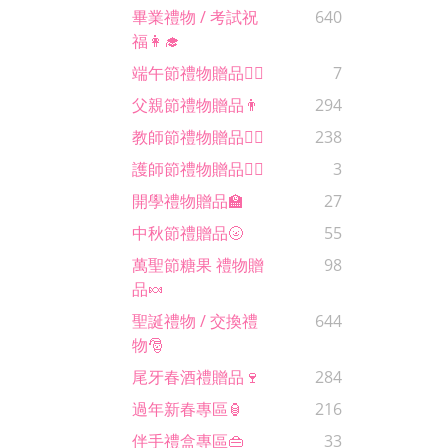
畢業禮物 / 考試祝
640
福👩‍🎓
端午節禮物贈品🚣‍♂️
7
父親節禮物贈品👨
294
教師節禮物贈品🙋‍♀️
238
護師節禮物贈品🧑‍⚕️
3
開學禮物贈品🏫
27
中秋節禮贈品🌝
55
萬聖節糖果 禮物贈
98
品🍬
聖誕禮物 / 交換禮
644
物🎅
尾牙春酒禮贈品🍷
284
過年新春專區🏮
216
伴手禮盒專區👜
33