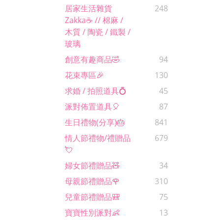
居家生活雜貨
248
Zakka☕️ // 棉麻 /
木質 / 陶瓷 / 鐵製 /
玻璃
創意有趣商品🤣
94
花束專區🎉
130
求婚 / 拍照道具💍
45
派對佈置道具🎈
87
生日禮物(分享)🎂
841
情人節禮物/禮贈品
679
💘
婦女節禮贈品🧸
34
母親節禮贈品🌹
310
兒童節禮贈品🎒
75
寶寶性別派對👶
13