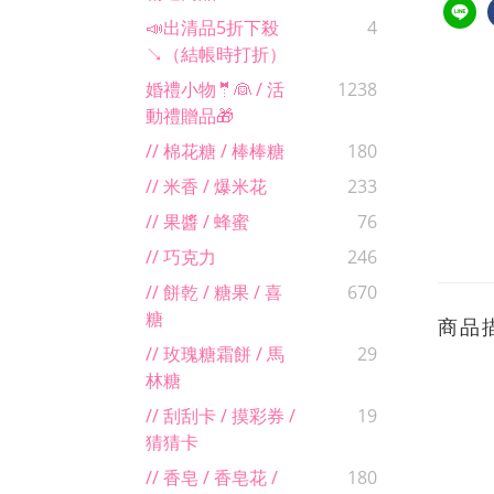
📣出清品5折下殺
4
↘（結帳時打折）
婚禮小物🤵👰 / 活
1238
動禮贈品🎁
// 棉花糖 / 棒棒糖
180
// 米香 / 爆米花
233
// 果醬 / 蜂蜜
76
// 巧克力
246
// 餅乾 / 糖果 / 喜
670
糖
商品
// 玫瑰糖霜餅 / 馬
29
林糖
// 刮刮卡 / 摸彩券 /
19
猜猜卡
// 香皂 / 香皂花 /
180