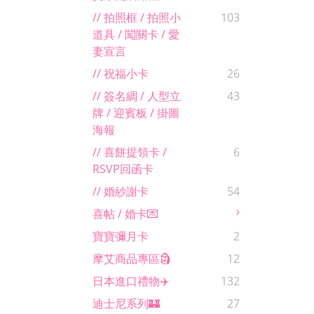
// 拍照框 / 拍照小
103
道具 / 闖關卡 / 愛
妻宣言
// 祝福小卡
26
// 簽名綢 / 人型立
43
牌 / 迎賓板 / 掛圖
海報
// 喜餅提領卡 /
6
RSVP回函卡
// 婚紗謝卡
54
喜帖 / 婚卡💌
寶寶彌月卡
2
摩艾商品專區🗿
12
日本進口禮物✈️
132
迪士尼系列🏰
27