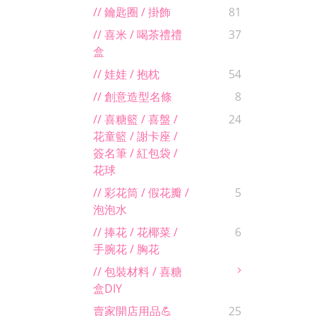
// 鑰匙圈 / 掛飾
81
// 喜米 / 喝茶禮禮
37
盒
// 娃娃 / 抱枕
54
// 創意造型名條
8
// 喜糖籃 / 喜盤 /
24
花童籃 / 謝卡座 /
簽名筆 / 紅包袋 /
花球
// 彩花筒 / 假花瓣 /
5
泡泡水
// 捧花 / 花椰菜 /
6
手腕花 / 胸花
// 包裝材料 / 喜糖
盒DIY
賣家開店用品💪
25