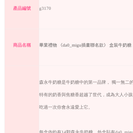
產品編號
g3170
商品名稱
畢業禮物 《da0_migu插畫聯名款》 盒裝牛奶糖
森永牛奶糖是牛奶糖中的第一品牌，
獨一無二
特有的奶香與焦糖香超越了世代，成為大人小孩
吃過一次你會永遠愛上它。
每盒內約有
14
顆森永牛奶糖，外盒
貼有da0_m