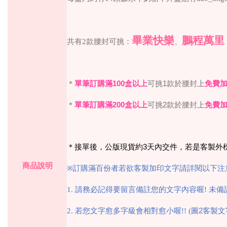
畢業快樂
鵬程萬里
共有
2
款腰封可挑：
、
＊
單筆訂購滿
100
盒以上
可挑
1
款於腰封上
免費
＊
單筆訂購滿
200
盒以上
可挑
2
款於腰封上
免費
＊接單後，公版現貨約
3
天內交件，若是客製外
商品說明
※
訂購滿百份者若欲客製加印文字請詳閱以下注
1.
請務必記得要留言備註您的文字內容喔
!
未備
2.
若您文字愈多字級會相對愈小喔
!! (
圖
2
客製文