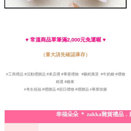
♥
常溫商品單筆滿
2,000
元免運喔
♥
（量大請先確認庫存）
#
#
#畢業禮物
#鵬程萬里
#
#
#
工商禮品
活動禮贈品
來店禮
牛奶糖
禮物
#
精選
糖果
#
#
#
#考生祝福
禮贈品
節日禮物
禮贈品 #畢業快樂
幸福朵朵
＊
zakka
雜貨禮品．