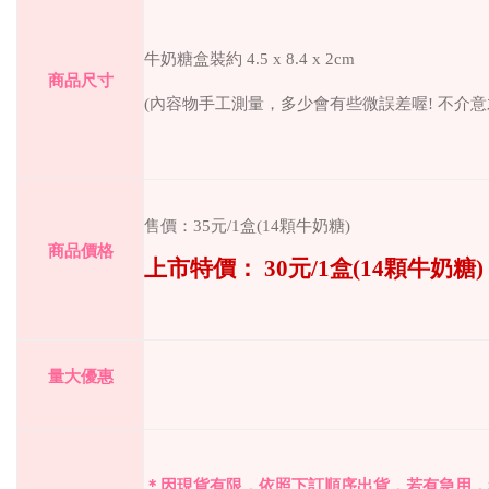
牛奶糖盒裝約
4.5 x 8.4 x 2cm
商品尺寸
(
內容物手工測量，多少會有些微誤差喔
!
不介意
售價：
35
元
/1
盒
(14
顆牛奶糖
)
商品價格
上市特價：
30
元
/1
盒
(14
顆牛奶糖
)
量大優惠
＊因現貨有限，依照下訂順序出貨，若有急用，