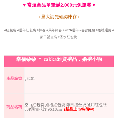
♥
常溫商品單筆滿
2,000
元免運喔
♥
（量大請先確認庫存）
#紅包袋 #過年紅包袋 #揮春 #馬年揮春 #2026過年 #春節紅包 #婚禮通用 #
節日禮金袋 #香水紅包袋
幸福朵朵
＊
zakka
雜貨禮品．婚禮小物
產品編號
g3261
空白紅包袋 婚禮紅包袋 節日禮金袋 通用紅包袋
商品名稱
80P圓蘭花紋 9X18cm
(
新品上市特價中
)