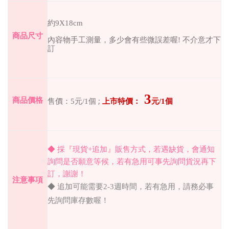
約9X18cm
商品尺寸
內容物手工測量，多少會有些微誤差喔
!
不介意才下
訂
3
;
商品價格
售價：
5
元
/1
個
上市特價：
元
/1
個
◆
採『現貨
+
追加』販售方式，若遇缺貨，會通知
詢問是否願意等候，若有急用可事先詢問貨況再下
訂，謝謝！
注意事項
◆
追加可能需要
2-3
週時間，若有急用，請務必事
先詢問庫存數喔！