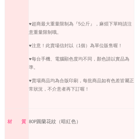
♥
超商最大重量限制為『
5
公斤』，麻煩下單時請注
意重量限制哦。
♥
注意！此賣場信封以（
1
個）為單位販售喔！
♥
每台手機、電腦顯色度均不同，顏色請以實品為
準。
♥
賣場商品均為合版印刷，每批商品如有色差皆屬正
常狀況，不介意者再下訂喔！
材 質
80P圓蘭花紋（暗紅色）