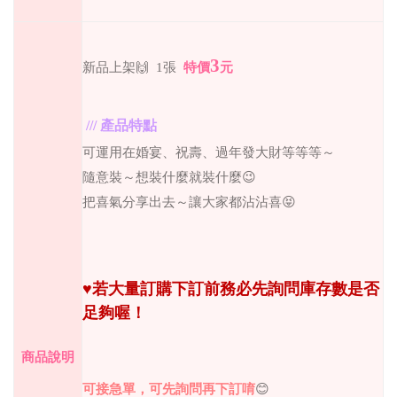
3
新品上架
🙌
1
張
特價
元
///
產品特點
可運用在婚宴、祝壽、過年發大財等等等～
隨意裝～想裝什麼就裝什麼😉
把喜氣分享出去～讓大家都沾沾喜😝
♥
若大量訂購下訂前務必先詢問庫存數是否
足夠喔！
商品說明
可接急單，可先詢問再下訂唷
😊