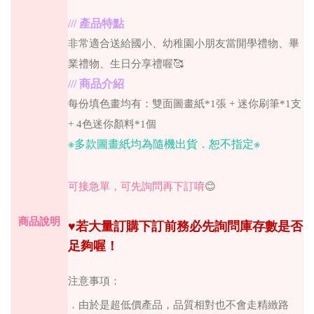
///
產品特點
非常適合送給國小、幼稚園小朋友當開學禮物、畢
業禮物、生日分享禮喔
🥰
///
商品介紹
每份填色畫均有：
雙面圖畫紙*1張 +
迷你刷筆*1支
+
4色迷你顏料*1個
※
多款
圖畫紙均為隨機出貨．恕不指定※
可接急單，可先詢問再下訂唷
😊
商品說明
♥
若大量訂購下訂前務必先詢問庫存數是否
足夠喔！
注意事項：
．由於是超低價產品，品質相對也不會走精緻路