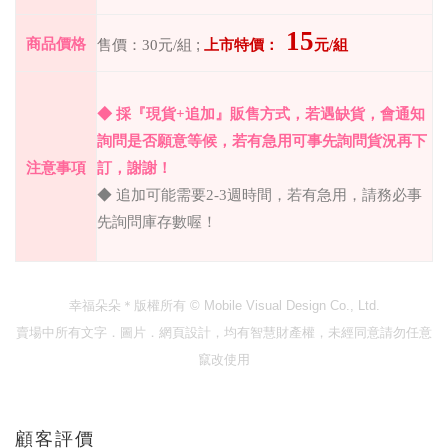
15
商品價格
售價：
30
元
/
組
;
上市特價：
元
/
組
◆
採『現貨
+
追加』販售方式，若遇缺貨，會通知
詢問是否願意等候，若有急用可事先詢問貨況再下
注意事項
訂，謝謝！
◆
追加可能需要
2-3
週時間，若有急用，請務必事
先詢問庫存數喔！
幸福朵朵＊版權所有
© Mobile Visual Design Co., Ltd.
賣場中所有文字．圖片．網頁設計，均有智慧財產權，未經同意請勿任意
竄改使用
顧客評價