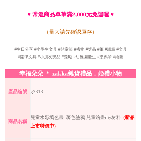
♥
常溫商品單筆滿
2,000
元免運喔
♥
（量大請先確認庫存）
#生日分享 #小學生文具 #兒童節 #禮物 #獎品 #筆 #蠟筆 #文具
#開學文具 #小朋友獎品 #獎勵 #幼稚園慶生 #塗鴉筆 #繪圖
幸福朵朵
＊
zakka
雜貨禮品．婚禮小物
產品編號
g3313
兒童水彩填色畫 著色塗鴉 兒童繪畫diy材料
(
新品
商品名稱
上市特價中
)