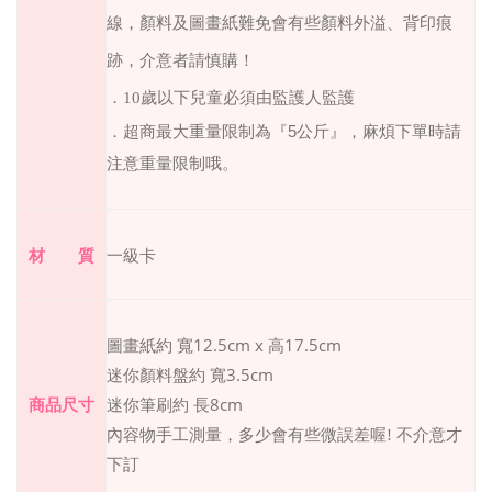
線，顏料及圖畫紙難免會有些顏料外溢、背印痕
跡，介意者請慎購！
．
10歲以下兒童必須由監護人監護
．超商最大重量限制為『
5
公斤』，麻煩下單時請
注意重量限制哦。
材 質
一級卡
12.5cm x
17.5cm
圖畫紙約 寬
高
3.5cm
迷你顏料盤約 寬
迷你筆刷約 長8cm
商品尺寸
內容物手工測量，多少會有些微誤差喔
!
不介意才
下訂