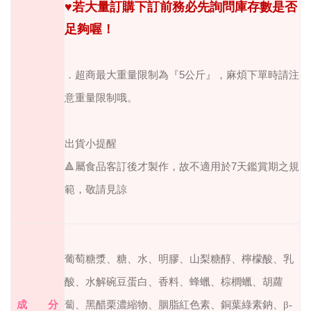
♥
若大量訂購下訂前務必先詢問庫存數是否
足夠喔！
．超商最大重量限制為『
5
公斤』，麻煩下單時請注
意重量限制哦。
出貨小提醒
🔺
屬食品客訂後才製作，故不適用於
7
天鑑賞期之規
範，敬請見諒
葡萄糖漿、糖、水、明膠、山梨糖醇、檸
檬酸、乳
酸、水解碗豆蛋白、香料、蜂蠟、棕櫚
蠟、胡蘿
成 分
蔔、黑醋栗濃縮物、胭脂紅色素、銅葉
綠素鈉、β-