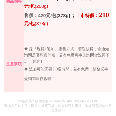
商品價格
(200g)
元
/
包
210
420
/
(378g) ;
售價：
元
包
上市特價：
(378g)
元
/
包
+
◆ 採『現貨
追加』販售方式，若遇缺貨，會通知
詢問是否願意等候，若有急用可事先詢問貨況再下
訂，謝謝！
注意事項
◆ 追加可能需要
2-3
週時間，若有急用，請務必事
先詢問庫存數喔！
幸福朵朵＊版權所有
© MobileVisual Design Co., Ltd.
賣場中所有文字．圖片．網頁設計，均有智慧財產權，未經同意請勿任意
竄改使用