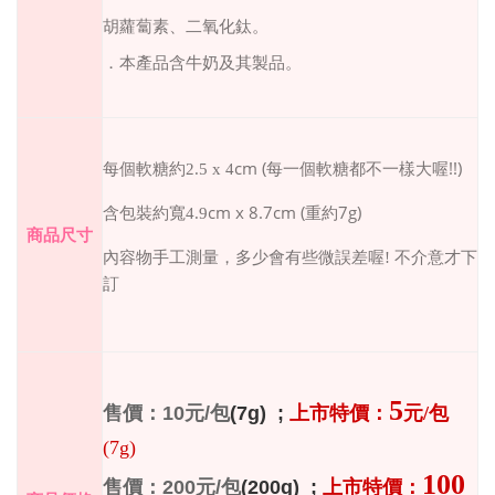
胡蘿蔔素、二氧化鈦。
．本產品含牛奶及其製品。
cm (
!!)
每個軟糖約2.5 x 4
每一個軟糖都不一樣大喔
cm x
8.7cm (
7g)
含包裝約寬4.9
重約
商品尺寸
內容物手工測量，多少會有些微誤差喔
!
不介意才下
訂
5
10
/
(7g) ;
售價：
元
包
上市特價：
元
/
包
(7g)
100
200
/
(200g) ;
售價：
元
包
上市特價：