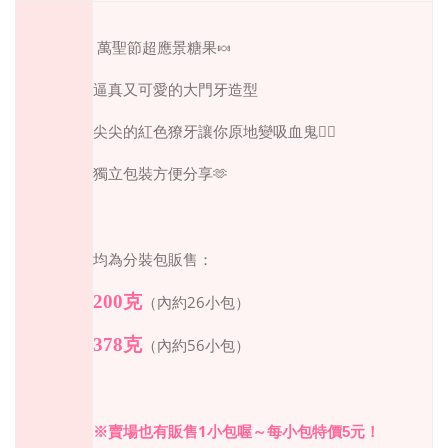
萬聖節超應景糖果🍬
逼真又可愛的大門牙造型
尖尖的紅色獠牙讓你原地變吸血鬼🧛‍♂️
獨立包裝方便分享🫶
均為分裝包販售：
200
克
26
（內約
小包）
378
克
56
（內約
小包）
1
※賣場也有販售
小包喔～每小包特價
5
元！