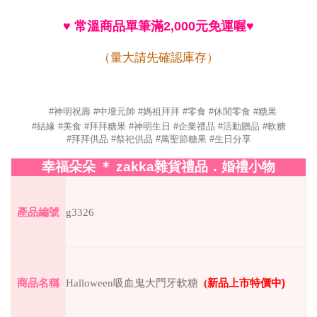
♥
常溫商品單筆滿
2,000
元免運喔
♥
（量大請先確認庫存）
#
神明祝壽
#
中壇元帥
#
媽祖拜拜
#
零食
#
休閒零食
#
糖果
#
結緣
#
美食
#
拜拜糖果
#
神明生日
#
企業禮品
#
活動贈品
#軟糖
#
拜拜供品
#
祭祀供品
#
萬聖節糖果
#
生日分享
幸福朵朵
＊
zakka
雜貨禮品．婚禮小物
產品編號
g3326
商品名稱
Halloween吸血鬼大門牙軟糖
(
新品上市特價中
)