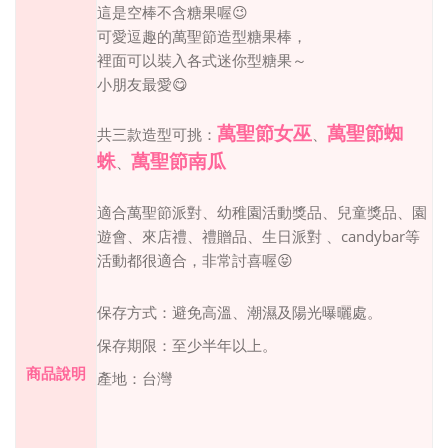
這是空棒不含糖果喔
😉
可愛逗趣的萬聖節造型糖果棒，
裡面可以裝入各式迷你型糖果～
小朋友最愛
😋
萬聖節女巫
萬聖節蜘
共三款造型可挑：
、
蛛
萬聖節南瓜
、
適合萬聖節派對、幼稚園活動獎品、兒童獎品、園
candybar
遊會、來店禮、禮贈品、生日派對 、
等
活動都很適合，非常討喜喔
😝
保存方式：避免高溫、潮濕及陽光曝曬處。
保存期限：至少半年以上。
商品說明
產地：台灣