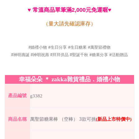
♥
常溫商品單筆滿
2,000
元免運喔
♥
（量大請先確認庫存）
#
#
#
#
婚禮小物
生日分享
生日糖果
萬聖節禮物
#
#
#
神明壽誕
#
神明祝壽
#
拜拜供品
#
聖誕千秋
糖果分享
活動贈品
幸福朵朵
＊
zakka
雜貨禮品．婚禮小物
產品編號
g3382
3
商品名稱
萬聖節糖果棒 （空棒）
款可挑
(
新品上市特價中
)