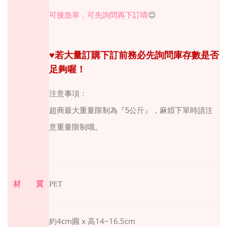
可接急單，可先詢問再下訂唷
😊
♥
若大量訂購下訂前務必先詢問庫存數是否
足夠喔！
注意事項：
超商最大重量限制為『
5
公斤』，麻煩下單時請注
意重量限制哦。
材 質
PET
4cm
x
14~16.5cm
約
圓
高