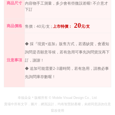
商品尺寸
內容物手工測量，多少會有些微誤差喔
!
不介意才
下訂
20
40
商品價格
售價：
元
/
支
;
上市特價：
元
/
支
+
◆ 採『現貨
追加』販售方式，若遇缺貨，會通知
詢問是否願意等候，若有急用可事先詢問貨況再下
注意事項
訂，謝謝！
2-3
◆ 追加可能需要
週時間，若有急用，請務必事
先詢問庫存數喔！
幸福朵朵＊版權所有
© Mobile Visual Design Co., Ltd.
賣場中所有文字．圖片．網頁設計，均有智慧財產權，未經同意請勿任意
竄改使用