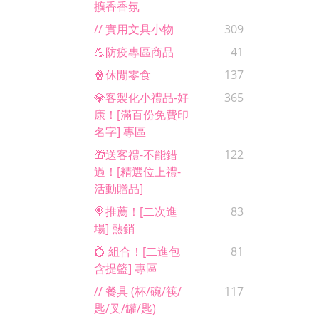
擴香香氛
// 實用文具小物
309
💪防疫專區商品
41
🍿休閒零食
137
💎客製化小禮品-好
365
康！[滿百份免費印
名字] 專區
🎁送客禮-不能錯
122
過！[精選位上禮-
活動贈品]
🍭推薦！[二次進
83
場] 熱銷
💍 組合！[二進包
81
含提籃] 專區
// 餐具 (杯/碗/筷/
117
匙/叉/罐/匙)