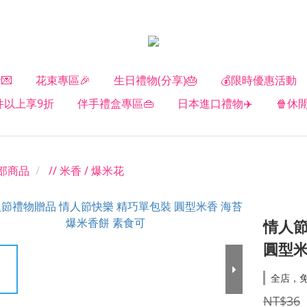
💌
花束專區🎉
生日禮物(分享)🎂
💰限時優惠活動
2件以上享9折
伴手禮盒專區👜
日本進口禮物✈️
🍿休
部商品
// 米香 / 爆米花
情人節
圓型米
全店，
NT$36