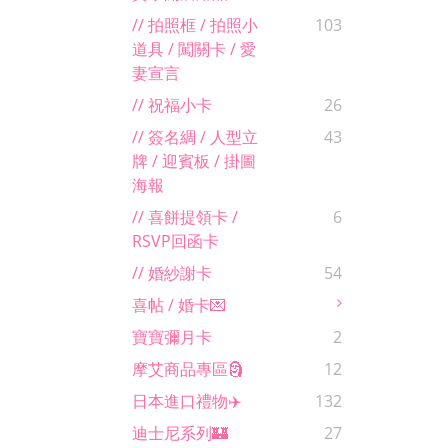
// 拍照框 / 拍照小
103
道具 / 闖關卡 / 愛
妻宣言
// 祝福小卡
26
// 簽名綢 / 人型立
43
牌 / 迎賓板 / 掛圖
海報
// 喜餅提領卡 /
6
RSVP回函卡
// 婚紗謝卡
54
喜帖 / 婚卡💌
寶寶彌月卡
2
摩艾商品專區🗿
12
日本進口禮物✈️
132
迪士尼系列🏰
27