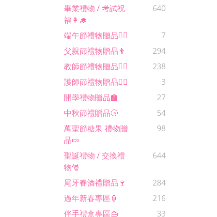
畢業禮物 / 考試祝
640
福👩‍🎓
端午節禮物贈品🚣‍♂️
7
父親節禮物贈品👨
294
教師節禮物贈品🙋‍♀️
238
護師節禮物贈品🧑‍⚕️
3
開學禮物贈品🏫
27
中秋節禮贈品🌝
54
萬聖節糖果 禮物贈
98
品🍬
聖誕禮物 / 交換禮
644
物🎅
尾牙春酒禮贈品🍷
284
過年新春專區🏮
216
伴手禮盒專區👜
33