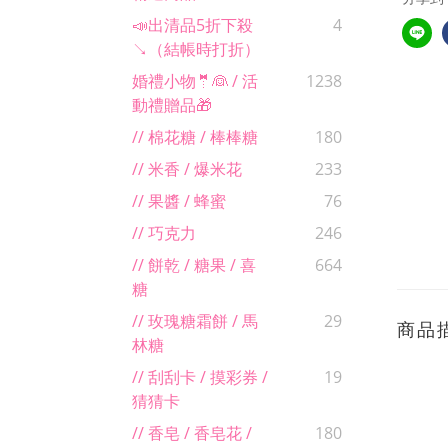
📣出清品5折下殺
4
↘（結帳時打折）
婚禮小物🤵👰 / 活
1238
動禮贈品🎁
// 棉花糖 / 棒棒糖
180
// 米香 / 爆米花
233
// 果醬 / 蜂蜜
76
// 巧克力
246
// 餅乾 / 糖果 / 喜
664
糖
// 玫瑰糖霜餅 / 馬
29
商品
林糖
// 刮刮卡 / 摸彩券 /
19
猜猜卡
// 香皂 / 香皂花 /
180