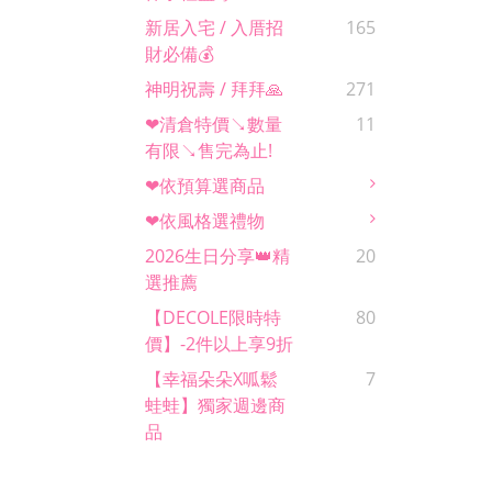
新居入宅 / 入厝招
165
財必備💰
神明祝壽 / 拜拜🙏
271
❤清倉特價↘數量
11
有限↘售完為止!
❤依預算選商品
❤依風格選禮物
2026生日分享👑精
20
選推薦
【DECOLE限時特
80
價】-2件以上享9折
【幸福朵朵x呱鬆
7
蛙蛙】獨家週邊商
品