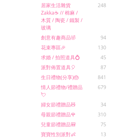
居家生活雜貨
248
Zakka☕️ // 棉麻 /
木質 / 陶瓷 / 鐵製 /
玻璃
創意有趣商品🤣
94
花束專區🎉
130
求婚 / 拍照道具💍
45
派對佈置道具🎈
87
生日禮物(分享)🎂
841
情人節禮物/禮贈品
679
💘
婦女節禮贈品🧸
34
母親節禮贈品🌹
310
兒童節禮贈品🎒
75
寶寶性別派對👶
13