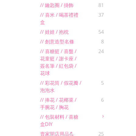
// 鑰匙圈 / 掛飾
81
// 喜米 / 喝茶禮禮
37
盒
// 娃娃 / 抱枕
54
// 創意造型名條
8
// 喜糖籃 / 喜盤 /
24
花童籃 / 謝卡座 /
簽名筆 / 紅包袋 /
花球
// 彩花筒 / 假花瓣 /
5
泡泡水
// 捧花 / 花椰菜 /
6
手腕花 / 胸花
// 包裝材料 / 喜糖
盒DIY
賣家開店用品💪
25