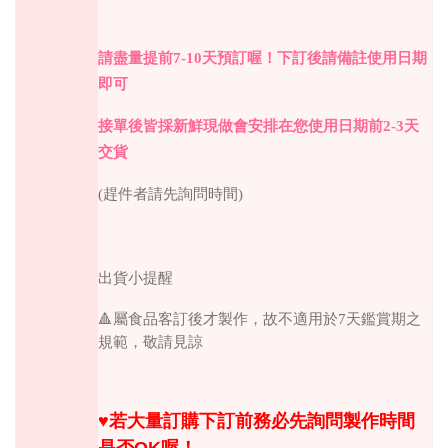
請盡量提前
7-10
天預訂喔！下訂後請備註使用日期
即可
接單後皆採新鮮現做會安排在您使用日期前
2-3
天
交貨
(
趕件者請先詢問時間
)
出貨小提醒
🔺
屬食品客訂後才製作，故不適用於
7
天鑑賞期之
規範，敬請見諒
♥︎
若大量訂購下訂前務必先詢問製作時間