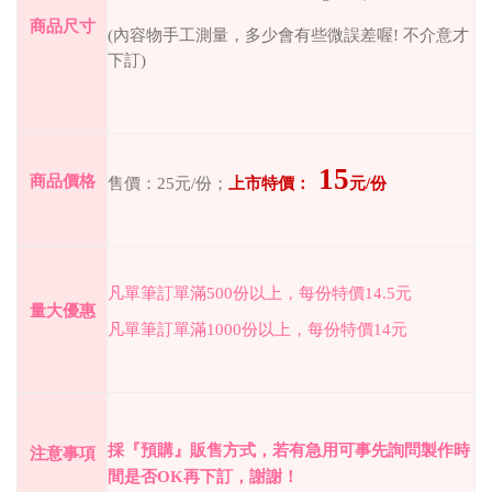
商品尺寸
(
內容物手工測量，多少會有些微誤差喔
!
不介意才
下訂
)
15
商品價格
售價：
25
元
/
份；
上市特價：
元
/
份
凡單筆訂單滿
500
份以上，每份特價
14.5
元
量大優惠
凡單筆訂單滿
1000
份以上，每份特價
14
元
採『預購』販售方式，若有急用可事先詢問製作時
注意事項
間是否
OK
再下訂，謝謝！