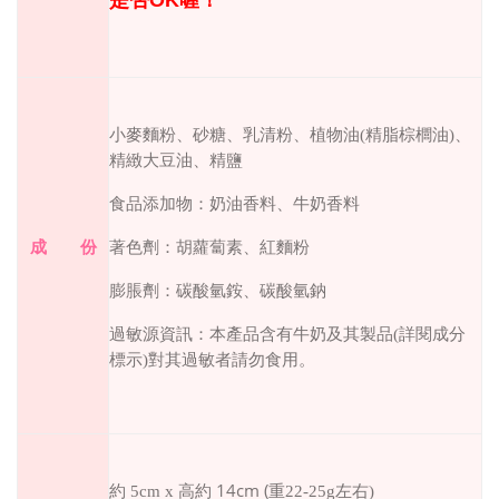
是否
OK
喔！
小麥麵粉、砂糖、乳清粉、植物油
(
精脂棕櫚油
)
、
精緻大豆油、精鹽
食品添加物：奶油香料、牛奶香料
著色劑：胡蘿蔔素、紅麵粉
成 份
膨脹劑：碳酸氫銨、碳酸氫鈉
過敏源資訊：本產品含有牛奶及其製品
(
詳閱成分
標示
)
對其過敏者請勿食用。
14cm (
約
5cm x
高約
重
22-25g
左右
)