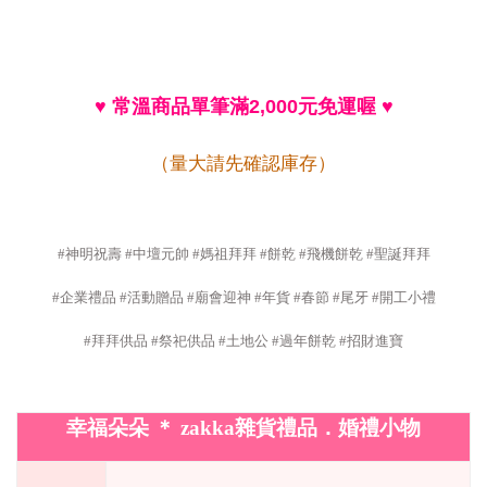
♥
常溫商品單筆滿
元免運喔
2,000
♥
（量大請先確認庫存）
#神明祝壽 #中壇元帥 #媽祖拜拜 #餅乾 #飛機餅乾 #聖誕拜拜
#企業禮品 #活動贈品 #廟會迎神 #年貨 #春節 #尾牙 #開工小禮
#拜拜供品 #祭祀供品 #土地公 #過年餅乾 #招財進寶
幸福朵朵
＊
zakka
雜貨禮品．婚禮小物