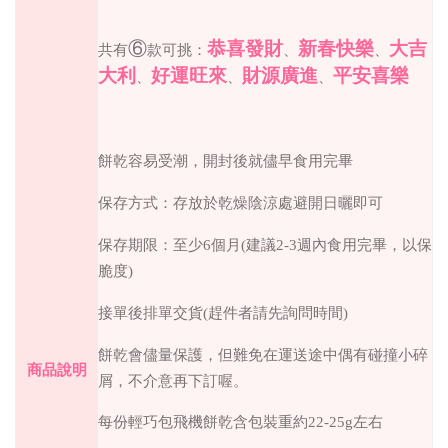
⑥
恭喜發財
新春快樂
大吉
共有
款可挑：
、
、
大利
好運旺來
財源廣進
平安喜樂
、
、
、
餅乾容易受潮，開封後就儘早食用完畢
保存方式：存放於乾燥陰涼處避開日曬即可
保存期限：至少
6
個月
(
建議
2-3
週內食用完畢，以保
脆度
)
接單後排單交貨
(
趕件者請先詢問時間
)
餅乾會儘量保護，但難免在運送途中偶有碰撞小碎
商品說明
屑，不介意再下訂喔。
每份輕巧包飛機餅乾含包裝重約
22-25g
左右