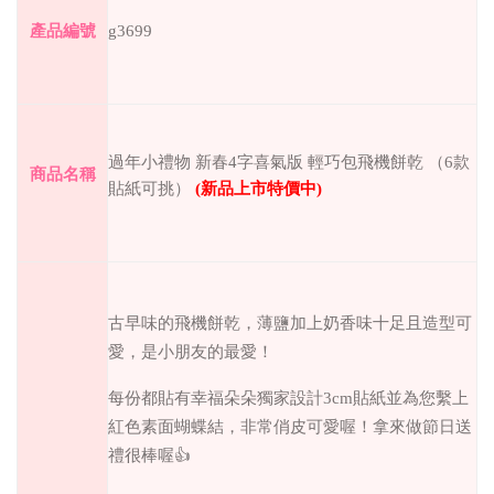
g3699
產品編號
過年小禮物 新春4字喜氣版 輕巧包飛機餅乾 （6款
商品名稱
貼紙可挑）
(
新品上市特價中
)
古早味的飛機餅乾，薄鹽加上奶香味十足且造型可
愛，是小朋友的最愛！
每份都貼有幸福朵朵獨家設計
3cm
貼紙並為您繫上
紅色素面蝴蝶結，非常俏皮可愛喔！拿來做節日送
禮很棒喔
👍