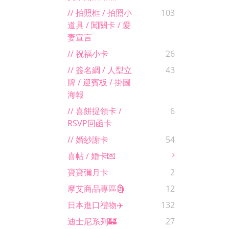
// 拍照框 / 拍照小
103
道具 / 闖關卡 / 愛
妻宣言
// 祝福小卡
26
// 簽名綢 / 人型立
43
牌 / 迎賓板 / 掛圖
海報
// 喜餅提領卡 /
6
RSVP回函卡
// 婚紗謝卡
54
喜帖 / 婚卡💌
寶寶彌月卡
2
摩艾商品專區🗿
12
日本進口禮物✈️
132
迪士尼系列🏰
27