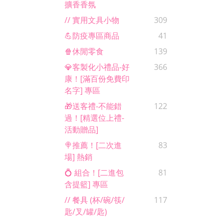
擴香香氛
// 實用文具小物
309
💪防疫專區商品
41
🍿休閒零食
139
💎客製化小禮品-好
366
康！[滿百份免費印
名字] 專區
🎁送客禮-不能錯
122
過！[精選位上禮-
活動贈品]
🍭推薦！[二次進
83
場] 熱銷
💍 組合！[二進包
81
含提籃] 專區
// 餐具 (杯/碗/筷/
117
匙/叉/罐/匙)