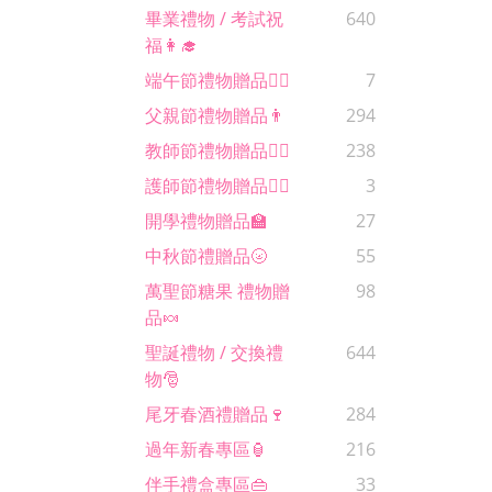
畢業禮物 / 考試祝
640
福👩‍🎓
端午節禮物贈品🚣‍♂️
7
父親節禮物贈品👨
294
教師節禮物贈品🙋‍♀️
238
護師節禮物贈品🧑‍⚕️
3
開學禮物贈品🏫
27
中秋節禮贈品🌝
55
萬聖節糖果 禮物贈
98
品🍬
聖誕禮物 / 交換禮
644
物🎅
尾牙春酒禮贈品🍷
284
過年新春專區🏮
216
伴手禮盒專區👜
33