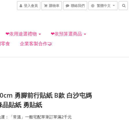
登入會員
購物車
聯絡我們
繁體中文
❤依用途選禮物
❤依預算選商品
閒零食
企業客製合作🤝
10cm 勇腳前行貼紙 B款 白沙屯媽
緣品貼紙 勇貼紙
免運：「常溫」一般宅配單筆訂單滿2千元