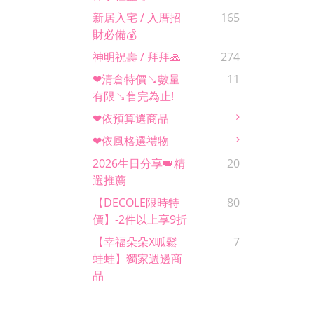
新居入宅 / 入厝招
165
財必備💰
神明祝壽 / 拜拜🙏
274
❤清倉特價↘數量
11
有限↘售完為止!
❤依預算選商品
❤依風格選禮物
2026生日分享👑精
20
選推薦
【DECOLE限時特
80
價】-2件以上享9折
【幸福朵朵x呱鬆
7
蛙蛙】獨家週邊商
品