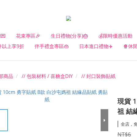
💌
花束專區🎉
生日禮物(分享)🎂
💰限時優惠活動
2件以上享9折
伴手禮盒專區👜
日本進口禮物✈️
🍿休
部商品
// 包裝材料 / 喜糖盒DIY
// 封口裝飾貼紙
現貨 
祖 結
全店，
NT$6