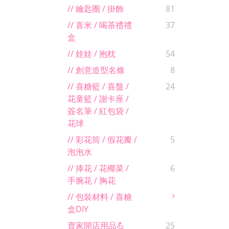
// 鑰匙圈 / 掛飾
81
// 喜米 / 喝茶禮禮
37
盒
// 娃娃 / 抱枕
54
// 創意造型名條
8
// 喜糖籃 / 喜盤 /
24
花童籃 / 謝卡座 /
簽名筆 / 紅包袋 /
花球
// 彩花筒 / 假花瓣 /
5
泡泡水
// 捧花 / 花椰菜 /
6
手腕花 / 胸花
// 包裝材料 / 喜糖
盒DIY
賣家開店用品💪
25