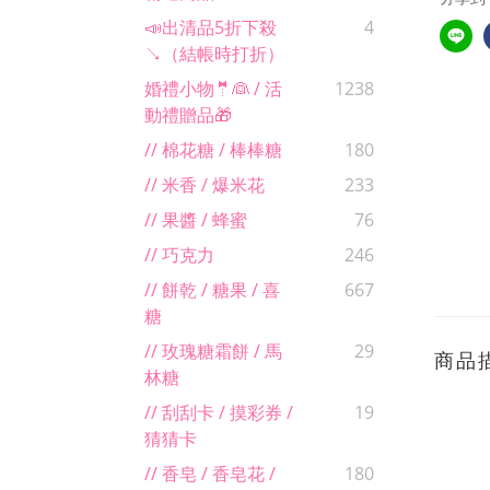
📣出清品5折下殺
4
↘（結帳時打折）
婚禮小物🤵👰 / 活
1238
動禮贈品🎁
// 棉花糖 / 棒棒糖
180
// 米香 / 爆米花
233
// 果醬 / 蜂蜜
76
// 巧克力
246
// 餅乾 / 糖果 / 喜
667
糖
// 玫瑰糖霜餅 / 馬
29
商品
林糖
// 刮刮卡 / 摸彩券 /
19
猜猜卡
// 香皂 / 香皂花 /
180