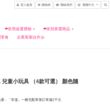
登入會員
購物車
聯絡我們
繁體中文
❤依用途選禮物
❤依預算選商品
閒零食
企業客製合作🤝
 兒童小玩具 （4款可選） 顏色隨
免運：「常溫」一般宅配單筆訂單滿2千元