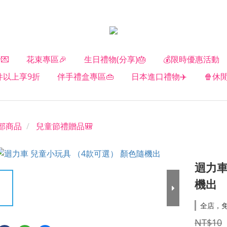
💌
花束專區🎉
生日禮物(分享)🎂
💰限時優惠活動
2件以上享9折
伴手禮盒專區👜
日本進口禮物✈️
🍿休
部商品
兒童節禮贈品🎒
迴力車
機出
全店，
NT$10