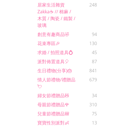
居家生活雜貨
248
Zakka☕️ // 棉麻 /
木質 / 陶瓷 / 鐵製 /
玻璃
創意有趣商品🤣
94
花束專區🎉
130
求婚 / 拍照道具💍
45
派對佈置道具🎈
87
生日禮物(分享)🎂
841
情人節禮物/禮贈品
679
💘
婦女節禮贈品🧸
34
母親節禮贈品🌹
310
兒童節禮贈品🎒
75
寶寶性別派對👶
13