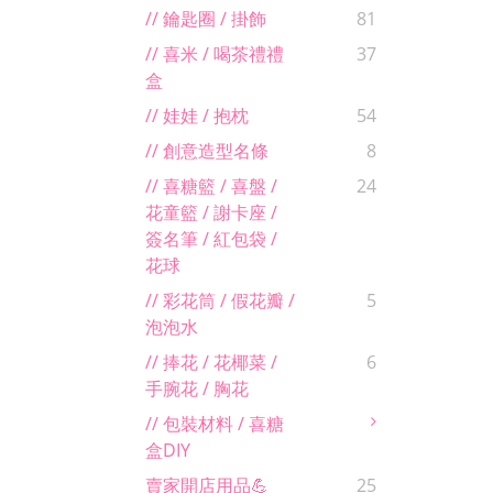
// 鑰匙圈 / 掛飾
81
// 喜米 / 喝茶禮禮
37
盒
// 娃娃 / 抱枕
54
// 創意造型名條
8
// 喜糖籃 / 喜盤 /
24
花童籃 / 謝卡座 /
簽名筆 / 紅包袋 /
花球
// 彩花筒 / 假花瓣 /
5
泡泡水
// 捧花 / 花椰菜 /
6
手腕花 / 胸花
// 包裝材料 / 喜糖
盒DIY
賣家開店用品💪
25