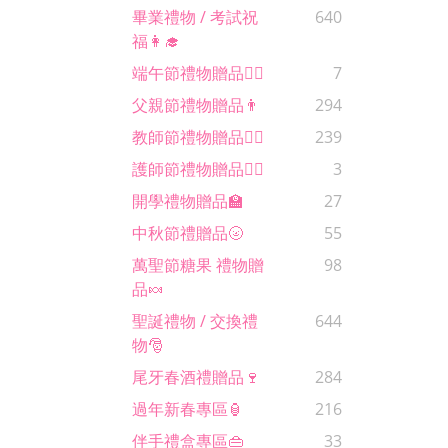
畢業禮物 / 考試祝
640
福👩‍🎓
端午節禮物贈品🚣‍♂️
7
父親節禮物贈品👨
294
教師節禮物贈品🙋‍♀️
239
護師節禮物贈品🧑‍⚕️
3
開學禮物贈品🏫
27
中秋節禮贈品🌝
55
萬聖節糖果 禮物贈
98
品🍬
聖誕禮物 / 交換禮
644
物🎅
尾牙春酒禮贈品🍷
284
過年新春專區🏮
216
伴手禮盒專區👜
33