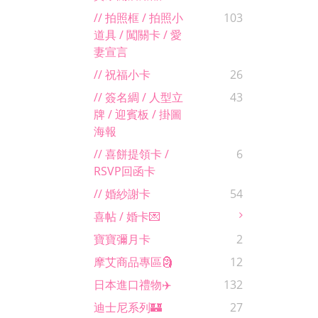
// 拍照框 / 拍照小
103
道具 / 闖關卡 / 愛
妻宣言
// 祝福小卡
26
// 簽名綢 / 人型立
43
牌 / 迎賓板 / 掛圖
海報
// 喜餅提領卡 /
6
RSVP回函卡
// 婚紗謝卡
54
喜帖 / 婚卡💌
寶寶彌月卡
2
摩艾商品專區🗿
12
日本進口禮物✈️
132
迪士尼系列🏰
27