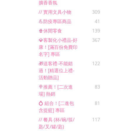
擴香香氛
// 實用文具小物
309
💪防疫專區商品
41
🍿休閒零食
139
💎客製化小禮品-好
367
康！[滿百份免費印
名字] 專區
🎁送客禮-不能錯
122
過！[精選位上禮-
活動贈品]
🍭推薦！[二次進
83
場] 熱銷
💍 組合！[二進包
81
含提籃] 專區
// 餐具 (杯/碗/筷/
117
匙/叉/罐/匙)