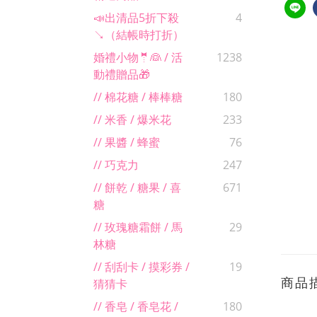
📣出清品5折下殺
4
↘（結帳時打折）
婚禮小物🤵👰 / 活
1238
動禮贈品🎁
// 棉花糖 / 棒棒糖
180
// 米香 / 爆米花
233
// 果醬 / 蜂蜜
76
// 巧克力
247
// 餅乾 / 糖果 / 喜
671
糖
// 玫瑰糖霜餅 / 馬
29
林糖
// 刮刮卡 / 摸彩券 /
19
商品
猜猜卡
// 香皂 / 香皂花 /
180