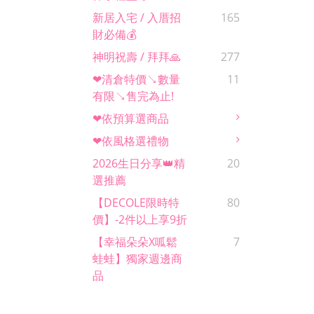
新居入宅 / 入厝招
165
財必備💰
神明祝壽 / 拜拜🙏
277
❤清倉特價↘數量
11
有限↘售完為止!
❤依預算選商品
❤依風格選禮物
2026生日分享👑精
20
選推薦
【DECOLE限時特
80
價】-2件以上享9折
【幸福朵朵x呱鬆
7
蛙蛙】獨家週邊商
品