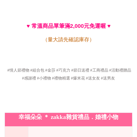
♥
常溫商品單筆滿
2,000
元免運喔
♥
（量大請先確認庫存）
#情人節禮物 #組合包 #金莎 #巧克力 #節日送禮 #工商禮品 #活動禮贈品
#感謝禮 #小禮物 #禮物精選 #爆米花 #送女友 #送男友
幸福朵朵
＊
zakka
雜貨禮品．婚禮小物