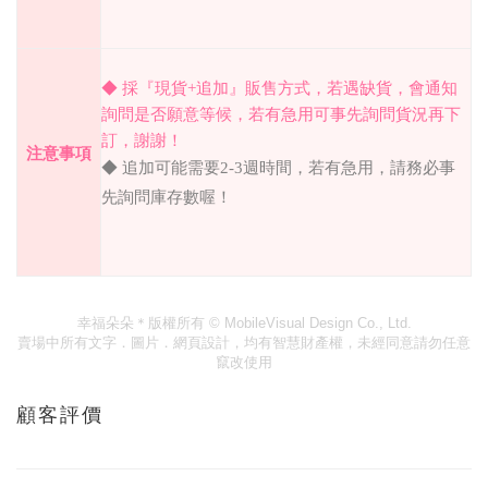
◆
採『現貨
+
追加』販售方式，若遇缺貨，會通知
詢問是否願意等候，若有急用可事先詢問貨況再下
訂，謝謝！
注意事項
◆
追加可能需要
2-3
週時間，若有急用，請務必事
先詢問庫存數喔！
幸福朵朵＊版權所有
© MobileVisual Design Co., Ltd.
賣場中所有文字．圖片．網頁設計，均有智慧財產權，未經同意請勿任意
竄改使用
顧客評價