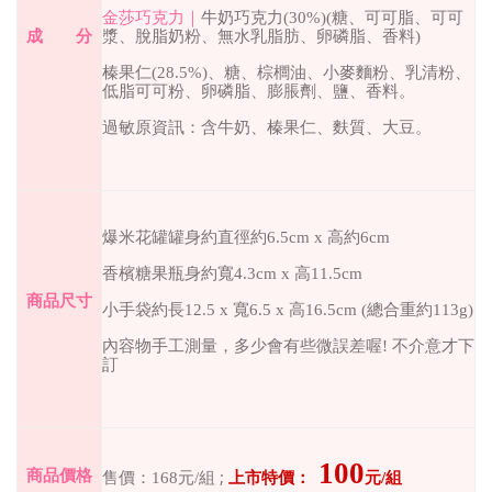
金莎巧克力｜
牛奶巧克力(30%)(糖、可可脂、可可
成 分
漿、脫脂奶粉、無水乳脂肪、卵磷脂、香料)
榛果仁(28.5%)、糖、棕櫚油、小麥麵粉、乳清粉、
低脂可可粉、卵磷脂、膨脹劑、鹽、香料。
過敏原資訊：含牛奶、榛果仁、麩質、大豆。
爆米花罐罐身約直徑約6.5cm x 高約6cm
香檳糖果瓶身約寬4.3cm x 高11.5cm
商品尺寸
小手袋約長12.5 x 寬6.5 x 高16.5cm (總合重約113g)
內容物手工測量，多少會有些微誤差喔
!
不介意才下
訂
100
;
商品價格
售價：
168
元
/組
上市特價：
元
/
組