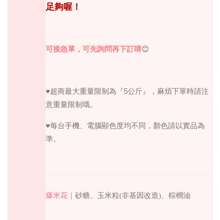
足夠喔！
可接急單，可先詢問再下訂唷
😊
♥
超商最大重量限制為『
5
公斤』，麻煩下單時請注
意重量限制哦。
♥
每台手機、電腦顯色度均不同，顏色請以實品為
準。
｜
爆米花
砂糖、玉米粒(非基因改造)、棕櫚油