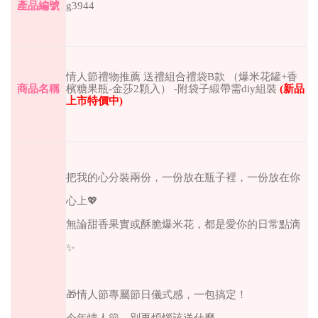
產品編號
g3944
情人節禮物推薦 送禮組合禮袋B款 （爆米花罐+香
商品名稱
檳糖果瓶-金莎2顆入） -附袋子緞帶需diy組裝
(
新品
上市特價中
)
把我的心分裝兩份，一份放在瓶子裡，一份放在你
心上💖
無論甜香果實或酥脆爆米花，都是愛你的日常點滴
✨
🎁情人節專屬節日儀式感，一包搞定！