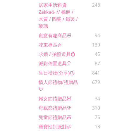
居家生活雜貨
248
Zakka☕️ // 棉麻 /
木質 / 陶瓷 / 鐵製 /
玻璃
創意有趣商品🤣
94
花束專區🎉
130
求婚 / 拍照道具💍
45
派對佈置道具🎈
87
生日禮物(分享)🎂
841
情人節禮物/禮贈品
679
💘
婦女節禮贈品🧸
34
母親節禮贈品🌹
310
兒童節禮贈品🎒
75
寶寶性別派對👶
13