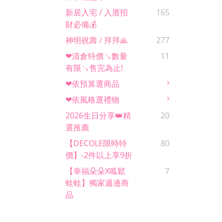
新居入宅 / 入厝招
165
財必備💰
神明祝壽 / 拜拜🙏
277
❤清倉特價↘數量
11
有限↘售完為止!
❤依預算選商品
❤依風格選禮物
2026生日分享👑精
20
選推薦
【DECOLE限時特
80
價】-2件以上享9折
【幸福朵朵x呱鬆
7
蛙蛙】獨家週邊商
品