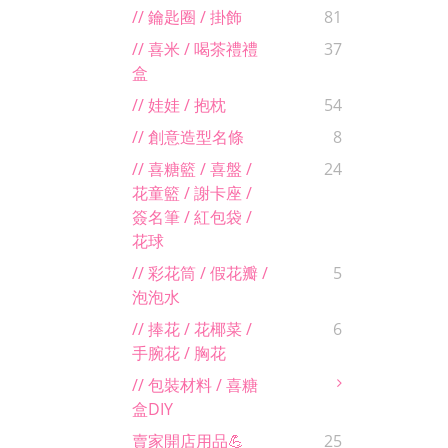
// 鑰匙圈 / 掛飾
81
// 喜米 / 喝茶禮禮
37
盒
// 娃娃 / 抱枕
54
// 創意造型名條
8
// 喜糖籃 / 喜盤 /
24
花童籃 / 謝卡座 /
簽名筆 / 紅包袋 /
花球
// 彩花筒 / 假花瓣 /
5
泡泡水
// 捧花 / 花椰菜 /
6
手腕花 / 胸花
// 包裝材料 / 喜糖
盒DIY
賣家開店用品💪
25