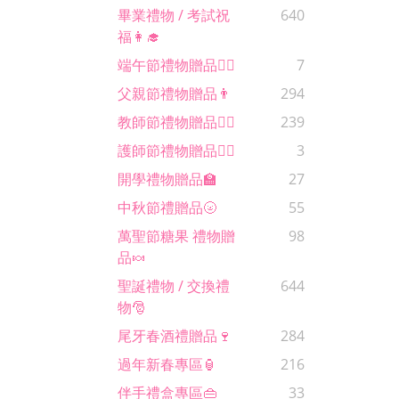
畢業禮物 / 考試祝
640
福👩‍🎓
端午節禮物贈品🚣‍♂️
7
父親節禮物贈品👨
294
教師節禮物贈品🙋‍♀️
239
護師節禮物贈品🧑‍⚕️
3
開學禮物贈品🏫
27
中秋節禮贈品🌝
55
萬聖節糖果 禮物贈
98
品🍬
聖誕禮物 / 交換禮
644
物🎅
尾牙春酒禮贈品🍷
284
過年新春專區🏮
216
伴手禮盒專區👜
33