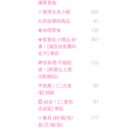
擴香香氛
// 實用文具小物
309
💪防疫專區商品
41
🍿休閒零食
139
💎客製化小禮品-好
367
康！[滿百份免費印
名字] 專區
🎁送客禮-不能錯
122
過！[精選位上禮-
活動贈品]
🍭推薦！[二次進
83
場] 熱銷
💍 組合！[二進包
81
含提籃] 專區
// 餐具 (杯/碗/筷/
117
匙/叉/罐/匙)