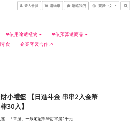
登入會員
購物車
聯絡我們
繁體中文
❤依用途選禮物
❤依預算選商品
閒零食
企業客製合作🤝
財小禮籃 【日進斗金 串串2入金幣
棒30入】
免運：「常溫」一般宅配單筆訂單滿2千元