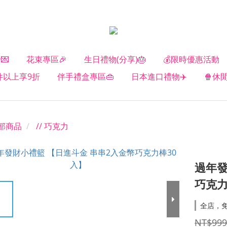
💌
花束專區🎉
生日禮物(分享)🎂
💰限時優惠活動
2件以上享9折
伴手禮盒專區👜
日本進口禮物✈️
🍿休
部商品
// 巧克力
過年發
巧克力
全店，
NT$999