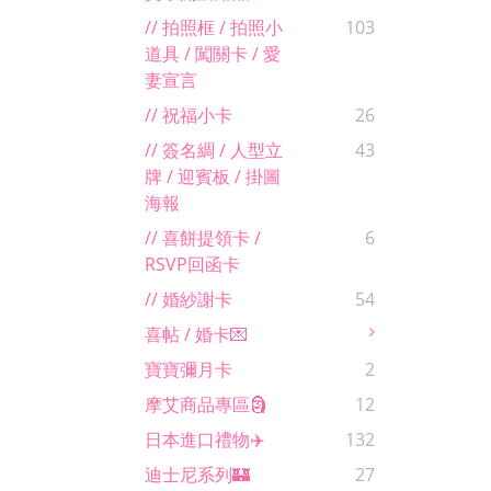
// 拍照框 / 拍照小
103
道具 / 闖關卡 / 愛
妻宣言
// 祝福小卡
26
// 簽名綢 / 人型立
43
牌 / 迎賓板 / 掛圖
海報
// 喜餅提領卡 /
6
RSVP回函卡
// 婚紗謝卡
54
喜帖 / 婚卡💌
寶寶彌月卡
2
摩艾商品專區🗿
12
日本進口禮物✈️
132
迪士尼系列🏰
27