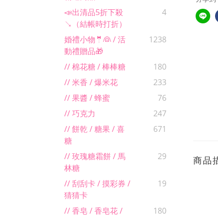
📣出清品5折下殺
4
↘（結帳時打折）
婚禮小物🤵👰 / 活
1238
動禮贈品🎁
// 棉花糖 / 棒棒糖
180
// 米香 / 爆米花
233
// 果醬 / 蜂蜜
76
// 巧克力
247
// 餅乾 / 糖果 / 喜
671
糖
// 玫瑰糖霜餅 / 馬
29
商品
林糖
// 刮刮卡 / 摸彩券 /
19
猜猜卡
// 香皂 / 香皂花 /
180