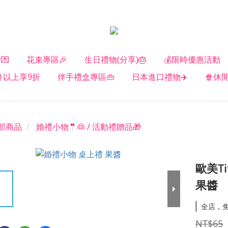
💌
花束專區🎉
生日禮物(分享)🎂
💰限時優惠活動
2件以上享9折
伴手禮盒專區👜
日本進口禮物✈️
🍿休
部商品
婚禮小物🤵👰 / 活動禮贈品🎁
歐美Ti
果醬
全店，
NT$65