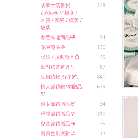
居家生活雜貨
248
Zakka☕️ // 棉麻 /
木質 / 陶瓷 / 鐵製 /
玻璃
創意有趣商品🤣
94
花束專區🎉
130
求婚 / 拍照道具💍
45
派對佈置道具🎈
87
生日禮物(分享)🎂
841
情人節禮物/禮贈品
679
💘
婦女節禮贈品🧸
34
母親節禮贈品🌹
310
兒童節禮贈品🎒
75
寶寶性別派對👶
13