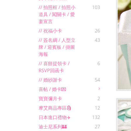
// 拍照框 / 拍照小
103
道具 / 闖關卡 / 愛
妻宣言
// 祝福小卡
26
// 簽名綢 / 人型立
43
牌 / 迎賓板 / 掛圖
海報
// 喜餅提領卡 /
6
RSVP回函卡
// 婚紗謝卡
54
喜帖 / 婚卡💌
寶寶彌月卡
2
摩艾商品專區🗿
12
日本進口禮物✈️
132
迪士尼系列🏰
27