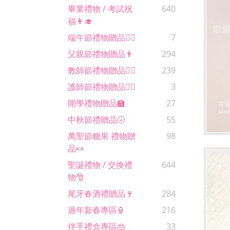
畢業禮物 / 考試祝
640
福👩‍🎓
端午節禮物贈品🚣‍♂️
7
父親節禮物贈品👨
294
教師節禮物贈品🙋‍♀️
239
護師節禮物贈品🧑‍⚕️
3
開學禮物贈品🏫
27
中秋節禮贈品🌝
55
萬聖節糖果 禮物贈
98
品🍬
聖誕禮物 / 交換禮
644
物🎅
尾牙春酒禮贈品🍷
284
過年新春專區🏮
216
伴手禮盒專區👜
33