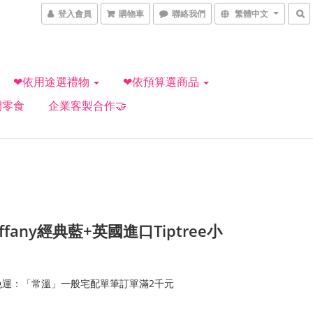
登入會員
購物車
聯絡我們
繁體中文
❤依用途選禮物
❤依預算選商品
閒零食
企業客製合作🤝
ffany經典藍+英國進口Tiptree小
免運：「常溫」一般宅配單筆訂單滿2千元