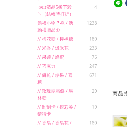
📣出清品5折下殺
4
↘（結帳時打折）
婚禮小物🤵👰 / 活
1238
動禮贈品🎁
// 棉花糖 / 棒棒糖
180
// 米香 / 爆米花
233
// 果醬 / 蜂蜜
76
// 巧克力
247
// 餅乾 / 糖果 / 喜
671
糖
// 玫瑰糖霜餅 / 馬
29
商品
林糖
// 刮刮卡 / 摸彩券 /
19
猜猜卡
// 香皂 / 香皂花 /
180