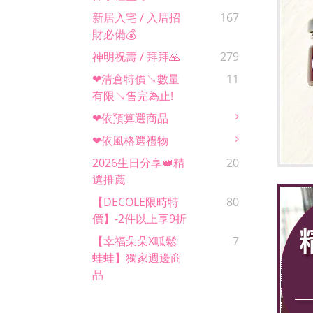
新居入宅 / 入厝招
167
財必備💰
神明祝壽 / 拜拜🙏
279
❤清倉特價↘數量
11
有限↘售完為止!
❤依預算選商品
❤依風格選禮物
2026生日分享👑精
20
選推薦
【DECOLE限時特
80
價】-2件以上享9折
【幸福朵朵x呱鬆
7
蛙蛙】獨家週邊商
品