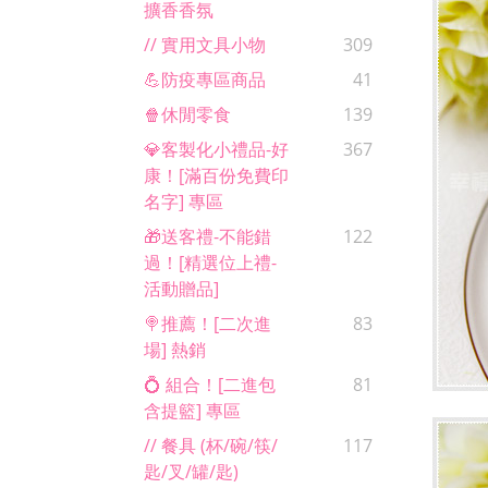
擴香香氛
// 實用文具小物
309
💪防疫專區商品
41
🍿休閒零食
139
💎客製化小禮品-好
367
康！[滿百份免費印
名字] 專區
🎁送客禮-不能錯
122
過！[精選位上禮-
活動贈品]
🍭推薦！[二次進
83
場] 熱銷
💍 組合！[二進包
81
含提籃] 專區
// 餐具 (杯/碗/筷/
117
匙/叉/罐/匙)