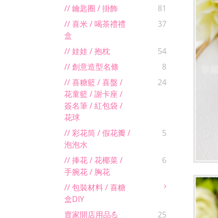
// 鑰匙圈 / 掛飾
81
// 喜米 / 喝茶禮禮
37
盒
// 娃娃 / 抱枕
54
// 創意造型名條
8
// 喜糖籃 / 喜盤 /
24
花童籃 / 謝卡座 /
簽名筆 / 紅包袋 /
花球
// 彩花筒 / 假花瓣 /
5
泡泡水
// 捧花 / 花椰菜 /
6
手腕花 / 胸花
// 包裝材料 / 喜糖
盒DIY
賣家開店用品💪
25