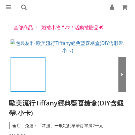
全部商品
婚禮小物🤵👰 / 活動禮贈品🎁
歐美流行Tiffany經典藍喜糖盒(DIY含緞
帶.小卡)
全店，免運：「常溫」一般宅配單筆訂單滿2千元