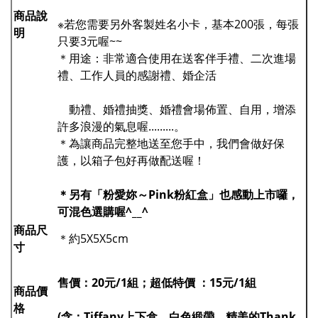
商品說
※若您需要另外客製姓名小卡，基本200張，每張
明
只要3元喔~~
＊用途：非常適合使用在送客伴手禮、二次進場
禮、工作人員的感謝禮、婚企活
動禮、婚禮抽獎、婚禮會場佈置、自用，增添
許多浪漫的氣息喔.........。
＊為讓商品完整地送至您手中，我們會做好保
護，以箱子包好再做配送喔！
＊另有「粉愛妳～Pink粉紅盒」也感動上市囉，
可混色選購喔^__^
商品尺
＊約5X5X5cm
寸
售價：20元/1組；超低特價 ：15元/1組
商品價
格
(含：Tiffany上下盒、白色緞帶、精美的Thank