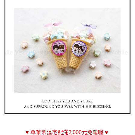
♥
單筆常溫宅配
滿
2,000
元免運喔
♥