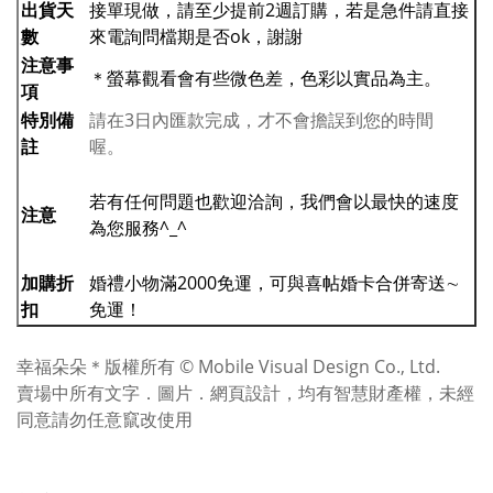
出貨天
接單現做，請至少提前2週訂購，若是急件請直接
數
來電詢問檔期是否ok，謝謝
注意事
＊螢幕觀看會有些微色差，色彩以實品為主。
項
特別備
請在3日內匯款完成，才不會擔誤到您的時間
註
喔。
若有任何問題也歡迎洽詢，我們會以最快的速度
注意
為您服務^_^
加購折
婚禮小物滿2000免運，可與喜帖婚卡合併寄送∼
扣
免運！
幸福朵朵＊版權所有 © Mobile Visual Design Co., Ltd.
賣場中所有文字．圖片．網頁設計，均有智慧財產權，未經
同意請勿任意竄改使用