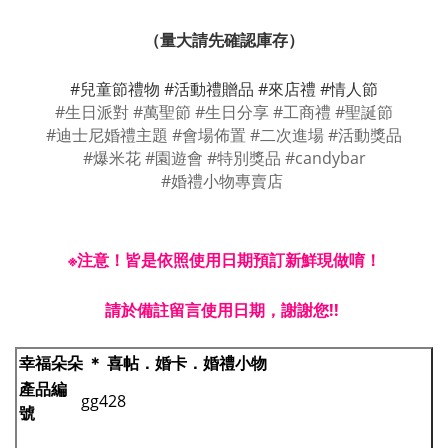
（量大請先確認庫存）
#兒童節禮物 #活動禮贈品 #來店禮 #情人節
#生日派對 #萬聖節 #生日分享 #工商禮 #聖誕節
#迪士尼婚禮主題 #會場佈置 #二次進場 #活動獎品
#爆米花 #園遊會 #特別獎品 #candybar
#婚禮小物專賣店
※注意！
皆是依照使用日期預訂新鮮現做唷！
請於備註留言使用日期，謝謝您!!
幸福朵朵 ＊ 喜帖．婚卡．婚禮小物
產品編
gg428
號