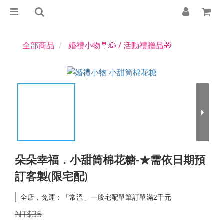
全部商品
婚禮小物🤵👰 / 活動禮贈品🎁
朵朵幸福．小甜筒棉花糖-★需依日期預
訂客製(限宅配)
全店，免運：「常溫」一般宅配單筆訂單滿2千元
NT$35