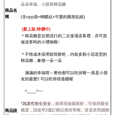
朵朵幸福．小甜筒棉花糖
商品名
稱
(含opp袋+蝴蝶結+可愛的圓形貼紙)
(新上架.特價中)
＊棉花糖是近期流行的二次進場送客禮，亦可當
做送客時的小禮物喔~
＊不惜成本採用甜筒餅乾，內裝多顆小花造型的
棉花糖，象徵一朵一朵
滿滿的幸福唷～整份都可以吃掉喔~~真是小朋
友的最愛!! 可以吃得很過癮喔
^_____^~~
*為講究衛生安全，
接單現做最新鮮，可保持最佳
商品說
脆度，請提早2週訂購以便排單喔。
皆是依照婚期