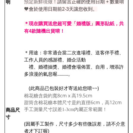
明
預定新鮮現做！
請留言正確的使用日期 + 數量唷
🧡會於使用日期前2-3天讓您收到。
＊現在購買送您超可愛「婚禮版」
圓形貼紙，共
有4款隨機出貨唷！
＊用途：非常適合當二次進場禮、送客伴手禮、
工作人員的感謝禮、婚企活動
禮、婚禮抽獎、婚禮會場佈置、自用，增添許
多浪漫的氣息喔.........。
(此商品已包裝好才寄送給您唷~~)
棉花糖含袋約寬8cm x 高19.5cm
甜筒含棉花糖本體尺寸是約直徑6cm，高12cm
商品尺
手工測量尺寸誤差1-3cm內屬正常範圍！
寸
(因屬手工製作，尺寸多少有些微誤差，請不介意
者才下訂喔)