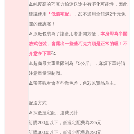
🔺
純度高的巧克力怕運送途中有溶化可能性，因此
2
建議使用
「低溫宅配」
，恕不適用全館滿
千元免
運的優惠喔！
🔺
原廠包裝為了讓食用者撕開方便，
本身即為半開
放式包裝，會露出一些些巧克力頭是正常的喔！不
介意在下單
🥰
🔺
超商最大重量限制為『
5
公斤』，麻煩下單時請
注意重量限制哦。
🔺
螢幕觀看會有些微色差，色彩以實品為主。
配送方式
🔺採低溫宅配，運費另計
訂購200盒以下，低溫宅配費為225元
訂購300盒以下，低溫宅配費為290元