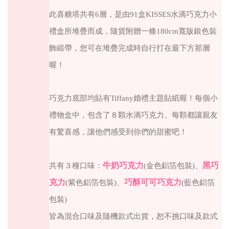
此喜糖塔共有6層，是由91盒KISSES水滴巧克力小
禮盒所堆疊而成，隨貨附贈一條
180cm
寬版銀色裝
飾緞帶，您可在堆疊完成時
自行
打在最下方那層
喔！
巧克力底部均貼有Tiffany婚禮主題貼紙喔！
每個小
禮物盒中，包含了８顆水滴巧克力。
每顆都讓親友
有驚喜感，讓他們感受到你們的甜蜜吧！
共有３種口味：
牛奶巧克力
黑巧
(金色鋁箔包裝)
、
克力
巧酥可可巧克力
(紫色鋁箔包裝)
、
(藍色鋁箔
包裝)
皆為混合口味及隨機款式出貨
，恕不挑口味及款式