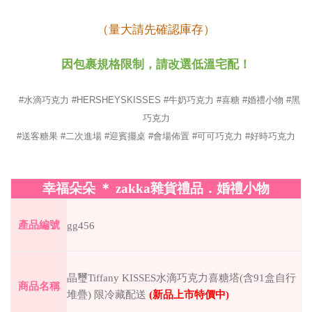
（量大請先確認庫存）
因包裹規格限制，
請改選
低溫宅配！
#水滴巧克力 #HERSHEYSKISSES #牛奶巧克力 #喜糖 #婚禮小物 #黑
巧克力
#送客糖果 #二次進場 #迎賓擺桌 #會場佈置 #可可巧克力 #好時巧克力
幸福朵朵
＊
zakka
雜貨禮品．婚禮小物
產品編號
gg456
晶璽Tiffany KISSES水滴巧克力喜糖塔(含91盒自行
商品名稱
堆疊) 限冷藏配送
(
新品上市特價中
)