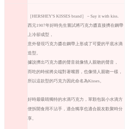
［
HERSHEY'S KISSES brand
］－
Say it with kiss.
西元
1907
年好時先生嘗試將巧克力醬直接擠在鋼帶
上冷卻成型，
意外發現巧克力醬在鋼帶上形成了可愛的平底水滴
造型。
據說擠出巧克力醬的聲音就像情人親吻的聲音，
而吃的時候將尖端對著嘴唇，也像情人親吻一樣，
所以這款型的巧克力因此命名為
Kisses
。
好時最吸睛獨特的水滴巧克力，
單顆包裝小水滴方
便拆開食用不沾手，
適合獨享也適合親友歡聚時分
享。