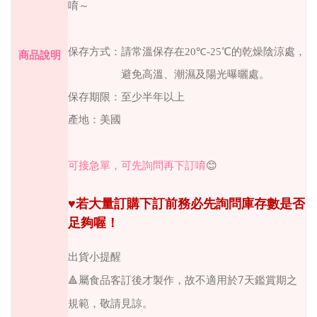
唷～
保存方式：請常溫保存在
20
℃
-25
℃的乾燥陰涼處，
商品說明
避免高溫、潮濕及陽光曝曬處。
保存期限：至少半年以上
產地：美國
可接急單，可先詢問再下訂唷
😊
♥
若大量訂購下訂前務必先詢問庫存數是否
足夠喔！
出貨小提醒
7
🔺
屬食品客訂後才製作，故不適用於
天鑑賞期之
規範，敬請見諒。