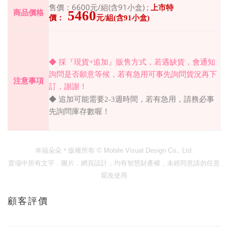
6600
/組(含91小盒)
售價：
元
;
上市特
5460
商品價格
價：
元
/
組(含91小盒)
◆
採『現貨
+
追加』販售方式，若遇缺貨，會通知
詢問是否願意等候，若有急用可事先詢問貨況再下
注意事項
訂，謝謝！
◆
追加可能需要
2-3
週時間，若有急用，請務必事
先詢問庫存數喔！
幸福朵朵＊版權所有
© Mobile Visual Design Co., Ltd.
賣場中所有文字．圖片．網頁設計，均有智慧財產權，未經同意請勿任意
竄改使用
顧客評價