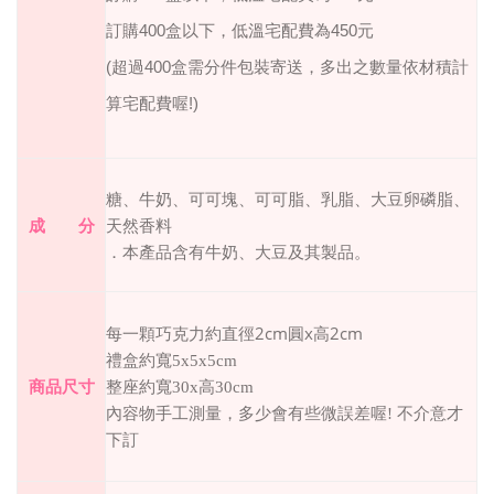
訂購400盒以下，低溫宅配費為450元
(超過400盒需分件包裝寄送，多出之數量依材積計
算宅配費喔!)
糖、牛奶、可可塊、可可脂、乳脂、大豆卵磷脂、
成 分
天然香料
．本產品含有牛奶、大豆及其製品。
2cm
x
2cm
每一顆巧克力約直徑
圓
高
禮盒約寬5x5x5cm
商品尺寸
整座約寬30x高30cm
內容物手工測量，多少會有些微誤差喔
!
不介意才
下訂