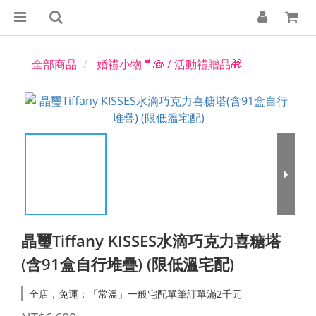
全部商品
婚禮小物🤵👰 / 活動禮贈品🎁
晶璽Tiffany KISSES水滴巧克力喜糖塔
(含91盒自行堆疊) (限低溫宅配)
全店，免運：「常溫」一般宅配單筆訂單滿2千元