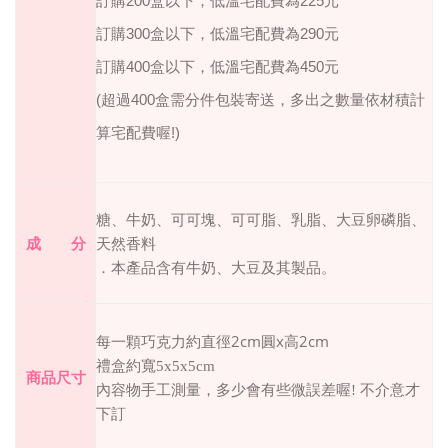
訂購200盒以下，低溫宅配費為225元
訂購300盒以下，低溫宅配費為290元
訂購400盒以下，低溫宅配費為450元
(超過400盒需分件包裝寄送，多出之數量依材積計
算宅配費喔!)
糖、牛奶、可可塊、可可脂、乳脂、大豆卵磷脂、
成 分
天然香料
．本產品含有牛奶、大豆及其製品。
2cm
x
2cm
每一顆巧克力約直徑
圓
高
禮盒約寬5x5x5cm
商品尺寸
內容物手工測量，多少會有些微誤差喔
!
不介意才
下訂