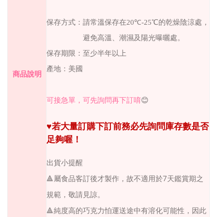
保存方式：請常溫保存在
20
℃
-25
℃的乾燥陰涼處，
避免高溫、潮濕及陽光曝曬處。
保存期限：至少半年以上
產地：美國
商品說明
可接急單，可先詢問再下訂唷
😊
♥
若大量訂購下訂前務必先詢問庫存數是否
足夠喔！
出貨小提醒
7
🔺
屬食品客訂後才製作，故不適用於
天鑑賞期之
規範，敬請見諒。
🔺
純度高的巧克力怕運送途中有溶化可能性，因此