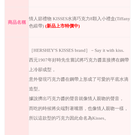
情人節禮物 KISSES水滴巧克力8顆入小禮盒(Tiffany
商品名稱
色緞帶)
(
新品上市特價中
)
［
HERSHEY'S KISSES brand
］－
Say it with kiss.
西元
1907
年好時先生嘗試將巧克力醬直接擠在鋼帶
上冷卻成型，
意外發現巧克力醬在鋼帶上形成了可愛的平底水滴
造型。
據說擠出巧克力醬的聲音就像情人親吻的聲音，
而吃的時候將尖端對著嘴唇，也像情人親吻一樣，
所以這款型的巧克力因此命名為
Kisses
。