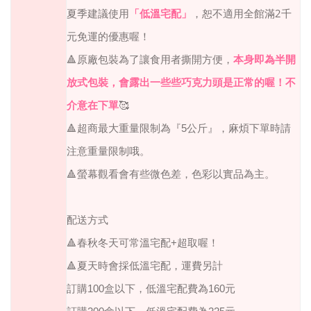
2
夏季建議使用
「低溫宅配」
，恕不適用全館滿
千
元免運的優惠喔！
🔺
原廠包裝為了讓食用者撕開方便，
本身即為半開
放式包裝，會露出一些些巧克力頭是正常的喔！不
介意在下單
🥰
🔺
超商最大重量限制為『
5
公斤』，麻煩下單時請
注意重量限制哦。
🔺
螢幕觀看會有些微色差，色彩以實品為主。
配送方式
🔺春秋冬天可常溫宅配+超取喔！
🔺夏天時會採低溫宅配，運費另計
訂購100盒以下，低溫宅配費為160元