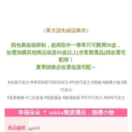
（量大請先確認庫存）
50
因包裹規格限制，超商取件一筆單只可購買
盒
，
50
(
)
如需加購其他商品或是
盒
以上
含客製選品
請改選宅
配唷！
夏季請務必改選低溫宅配～
#水滴巧克力 #HERSHEYSKISSES #牛奶巧克力 #喜糖 #婚禮小物 #黑
巧克力
#送客糖果 #二次進場 #迎賓擺桌 #會場佈置 #可可巧克力 #好時巧克力
幸福朵朵
＊
zakka
雜貨禮品．婚禮小物
產品編號
gg668