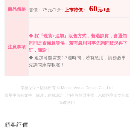
60
75
/1盒
商品價格
售價：
元
;
上市特價：
元
/
1盒
◆
採『現貨
+
追加』販售方式，若遇缺貨，會通知
詢問是否願意等候，若有急用可事先詢問貨況再下
注意事項
訂，謝謝！
◆
追加可能需要
2-3
週時間，若有急用，請務必事
先詢問庫存數喔！
幸福朵朵＊版權所有
© Mobile Visual Design Co., Ltd.
賣場中所有文字．圖片．網頁設計，均有智慧財產權，未經同意請勿任意
竄改使用
顧客評價