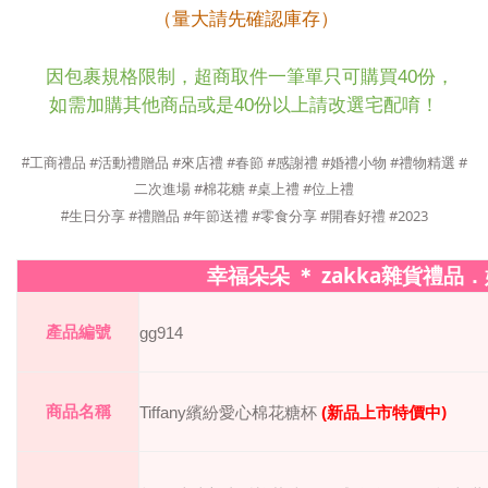
（量大請先確認庫存）
因包裹規格限制，超商取件一筆單只可購買
40
份，
如需加購其他商品或是
40
份以上請改選宅配唷！
#
#
#
#
#
#
#
#
工商禮品
活動禮贈品
來店禮
春節
感謝禮
婚禮小物
禮物精選
#
#
#
二次進場
棉花糖
桌上禮
位上禮
#
#
#
#
#2023
#
生日分享
禮贈品
年節送禮
零食分享
開春好禮
zakka
幸福朵朵
＊
雜貨禮品．
產品編號
gg914
)
商品名稱
Tiffany
繽紛愛心棉花糖杯
(
新品上市特價中