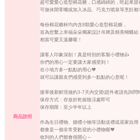
超可愛愛心造型棉花糖，口感綿綿的，吃起來甜
可做休閒零嘴或加入冰品、巧克力噴泉等烹飪都
8
每份棉花糖杯均內含
顆愛心造型棉花糖，
並為您繫上幸福朵朵獨家設計吊牌及精美蝴蝶結
相當可愛又溫馨喔！
讓客人印象深刻！真是特別的客製小禮物
👍
你們的用心一定要讓大家感受到！
在小地方多一點點的用心
🧡
就可以讓親友們感受到多一點點的心意呢！
3-7
(
接單後新鮮現做約
天內交貨
趕件者請先詢問
保存方式：存放於乾燥陰涼處即可
保存期限：至少半年以上
商品說明
作為生日禮物、婚禮小物等活動送禮或居家自用
都會是一個非常受歡迎的小禮物喔
🧡
收到的人們都會很開心～