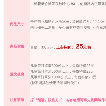
．棉花糖會隨著存放時間增加，使糖體內空氣遞
2.5
6 x 11.5cm 
每顆棉花糖約
x
高
2cm ;
含包裝約
商品尺寸
內容物手工測量，多少會有些微誤差喔
!
不介意
25
商品價格
售價：
30
元
/
份
；
上市特價：
元
/
份
300
23
凡單筆訂單滿
份以上，每份特價
元
500
22
凡單筆訂單滿
份以上，每份特價
元
量大優惠
1000
20
凡單筆訂單滿
份以上，每份特價
元
)
(
恕不與其他優惠活動同時使用
注意事項
採『預購』販售方式，若有急用可事先詢問製作