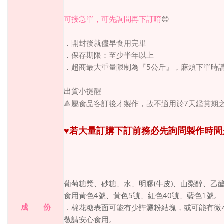
可接急單，可先詢問再下訂唷
😊
．開封後就儘早食用完畢
．保存期限：至少半年以上
5
．超商最大重量限制為『
公斤』，麻煩下單時
出貨小提醒
7
🔺
屬食品客訂後才製作，故不適用於
天鑑賞期
♥
若大量訂購下訂前務必先詢問製作時間
(
)
葡萄糖漿、砂糖、水、明膠
牛皮
、山梨醇、乙
4
5
40
1
食用黃色
號、黃色
號、紅色
號、藍色
號。
成 份
．棉花糖表面可能有少許澱粉結塊，或可能有微
敬請安心食用。