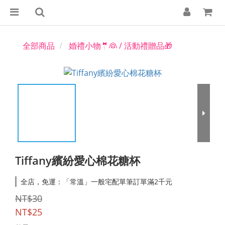
全部商品
婚禮小物🤵👰 / 活動禮贈品🎁
Tiffany繽紛愛心棉花糖杯
全店，免運：「常溫」一般宅配單筆訂單滿2千元
NT$30
NT$25