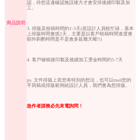
認，待您這邊確認無誤後方才會安排後續印製及加
工。
商品說明
3.
排版及校稿時間約
1-3
天
(
若設計人員較忙碌，基本
上排版時間會抓
2
天，主要是以客戶校稿時間進度會
額外斟酌時間是不是會多延幾天喔
!!)
4.
客戶確稿後印製及後續加工燙金時間約
5-7
天
ps.
文件排版上若您有特別的想法，也可以
mail
您的
手寫稿或排版範例給設計人員，我們會為您排版。
急件者請務必先來電詢問！