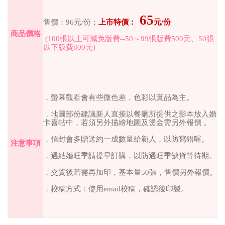
65
售價：
96
元
/
份；
上市特價：
元
/
份
商品價格
(100
張以上可減免版費
--50
～
99
張版費
500
元、
50
張
以下版費
800
元
)
．螢幕觀看會有些微色差，色彩以實品為主。
．地圖部份建議新人直接以餐廳所提供之影本放入婚
卡喜帖中，若須另外描繪地圖及燙金需另外報價
。
．信封會多贈送約一成數量給新人，以防寫錯喔。
注意事項
．遇結婚旺季請提早訂購，以防遇旺季缺貨等待期。
．交貨後若需再加印，基本量
50
張，售價另外報價。
．校稿方式：使用
email
校稿，確認後印製。