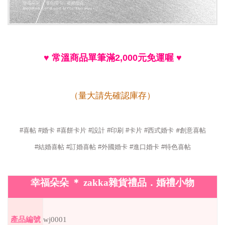
♥
常溫商品單筆滿
2,000
元免運喔
♥
（量大請先確認庫存）
#
#
喜帖
#
婚卡
#
喜餅卡片
#
設計
#
印刷
#
卡片
#
西式婚卡
創意喜帖
#
結婚喜帖
#
訂婚喜帖
#
外國婚卡
#
進口婚卡
#
特色喜帖
幸福朵朵
＊
zakka
雜貨禮品．婚禮小物
wj0001
產品編號