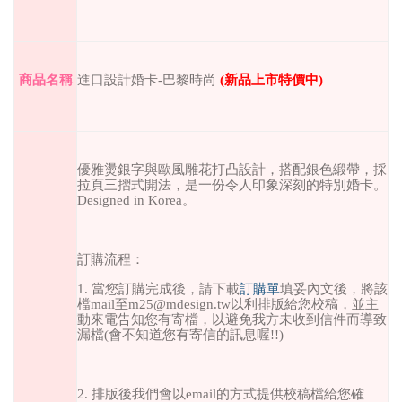
進口設計婚卡
-
巴黎時尚
(
新品上市特價中
)
商品名稱
優雅燙銀字與歐風雕花打凸設計，搭配銀色緞帶，採
拉頁三摺式開法，是一份令人印象深刻的特別婚卡。
Designed in Korea
。
訂購流程：
1.
當您訂購完成後，請下載
訂購單
填妥內文後，將該
檔
mail
至
m25@mdesign.tw
以利排版給您校稿，並主
動來電告知您有寄檔，以避免我方未收到信件而導致
漏檔
(
會不知道您有寄信的訊息喔
!!)
2.
排版後我們會以
email
的方式提供校稿檔給您確